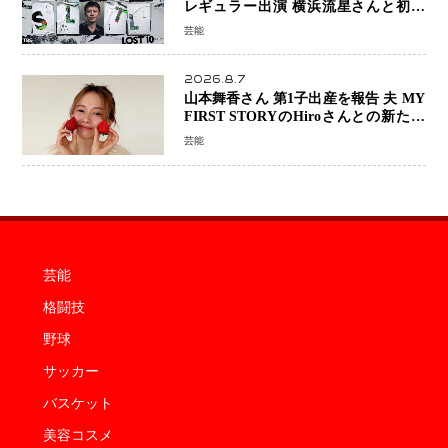
レギュラー出演 横浜流星さんと初共
演『LOST10』で異色バディ結成
芸能
2026.8.7
山本舞香さん 第1子出産を報告 夫 MY
FIRST STORYのHiroさんとの新たな
家族生活「母子ともに健康」
芸能
芸能
格闘技
野球
サッカー
バスケット
美容コスメ