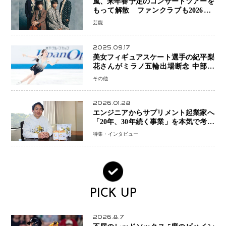
嵐、来年春予定のコンサートツアーを
もって解散 ファンクラブも2026年5
月末で活動終了
芸能
2025.09.17
美女フィギュアスケート選手の紀平梨
花さんがミラノ五輪出場断念 中部選
手権欠場を発表「安全最優先の判断」
その他
2026.01.28
エンジニアからサプリメント起業家へ
「20年、30年続く事業」を本気で考え
た竹田嶺さんの決断
特集・インタビュー
PICK UP
2026.8.7