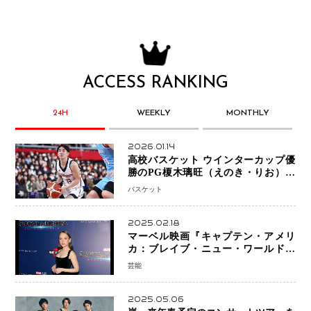
ACCESS RANKING
24H
WEEKLY
MONTHLY
2026.01.14
高校バスケット ウインターカップ優
勝のPG榎木璃旺（えのき・りお）が
プロの現場へ―。
バスケット
2025.02.18
マーベル映画『キャプテン・アメリ
カ：ブレイブ・ニュー・ワールド』
新ブラック・ウィドウ役のシラ・ハー
芸能
スとは！？
2025.05.06