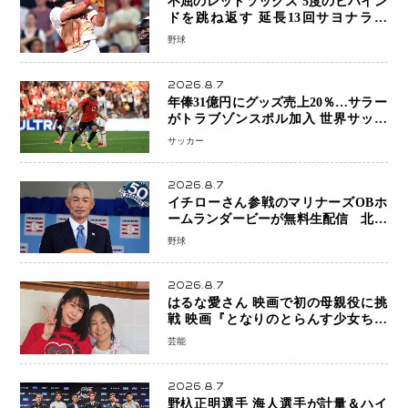
不屈のレッドソックス 5度のビハイン
ドを跳ね返す 延長13回サヨナラ勝
ち 吉田正尚選手も2安打1打点で貢献 4
野球
得点以上は驚異の28連勝
2026.8.7
年俸31億円にグッズ売上20％…サラー
がトラブゾンスポル加入 世界サッカ
ーは「五大リーグ一強」から新時代へ
サッカー
2026.8.7
イチローさん参戦のマリナーズOBホ
ームランダービーが無料生配信 北米
ならではの“魅せる興行”に世界が注目
野球
2026.8.7
はるな愛さん 映画で初の母親役に挑
戦 映画『となりのとらんす少女ちゃ
ん』11月7日公開 未来の自分との対話
芸能
を描く注目作
2026.8.7
野杁正明選手 海人選手が計量＆ハイ