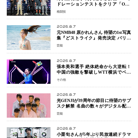
ドレーションテストをクリア「ONE
SAMURAI 2」決戦へ万全の準備整う
格闘技
2026.8.7
元NMB48 原かれんさん 待望の1st写真
集『どストライク』発売決定 バリで
魅せる25歳の新境地
芸能
2026.8.7
張本美和選手 絶体絶命から大逆転！
中国の強敵を撃破しWTT横浜でベス
ト8進出
その他
2026.8.7
光GENJIが39周年の節目に待望のサブ
スク解禁 名曲の数々がデジタル配信
へ 40周年へ向け1年間で全作品を順次
芸能
公開
2026.8.7
小栗旬さんが5年ぶり民放連続ドラマ