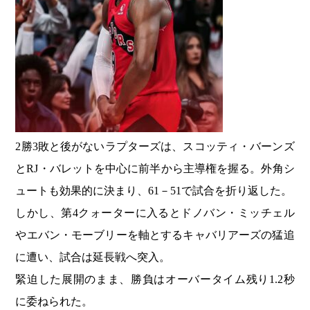
2勝3敗と後がないラプターズは、スコッティ・バーンズ
とRJ・バレットを中心に前半から主導権を握る。外角シ
ュートも効果的に決まり、61－51で試合を折り返した。
しかし、第4クォーターに入るとドノバン・ミッチェル
やエバン・モーブリーを軸とするキャバリアーズの猛追
に遭い、試合は延長戦へ突入。
緊迫した展開のまま、勝負はオーバータイム残り1.2秒
に委ねられた。