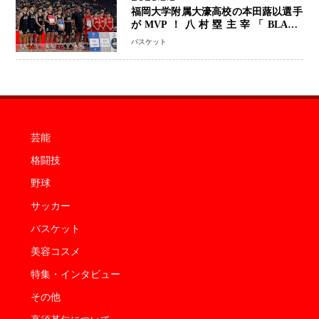
福岡大学附属大濠高校の本田蕗以選手
がMVP！八村塁主宰「BLACK
SAMURAI SUMMIT 2026」で存在
バスケット
感 NBAへの夢へ大きな一歩「自信に
なった」
芸能
格闘技
野球
サッカー
バスケット
美容コスメ
特集・インタビュー
その他