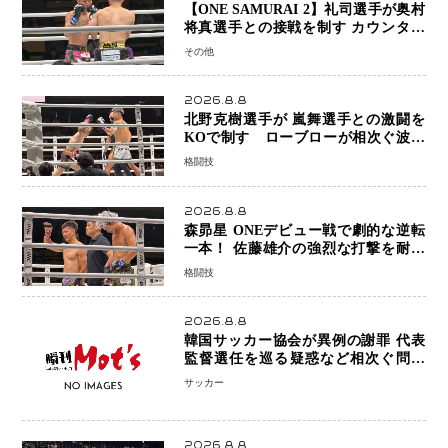
【ONE SAMURAI 2】礼司選手が奥村
将真選手との接戦を制す カウンター
と正確な打撃で判定勝利
その他
2026.8.8
北野克樹選手が 嵐舞選手との激闘を
KOで制す ローブローが相次ぐ波乱
の展開…涙の勝利「生まれてくる娘の
格闘技
ために750万円を使いたい」
2026.8.8
森昴星 ONEデビュー戦で劇的な逆転
一本！ 佐藤雄介の強烈な打撃を耐え
抜き、リアネイキッドチョークで勝利
格闘技
2026.8.8
韓国サッカー協会が異例の謝罪 代表
監督選任を巡る疑惑など相次ぐ問題
「組織の刷新」誓う
サッカー
2026.8.8