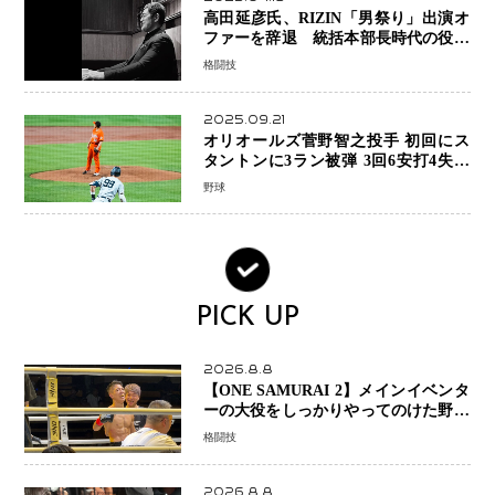
高田延彦氏、RIZIN「男祭り」出演オ
ファーを辞退 統括本部長時代の役目
「すでに終えています」と明言
格闘技
2025.09.21
オリオールズ菅野智之投手 初回にス
タントンに3ラン被弾 3回6安打4失点
で降板
野球
PICK UP
2026.8.8
【ONE SAMURAI 2】メインイベンタ
ーの大役をしっかりやってのけた野杁
正明が衝撃のリベンジ！ リウ・メン
格闘技
ヤンを1R・2分59秒KO、左カウンタ
ーで完全決着
2026.8.8