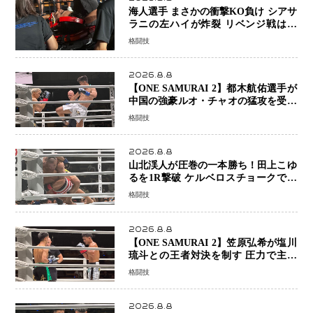
海人選手 まさかの衝撃KO負け シアサ
ラニの左ハイが炸裂 リベンジ戦は一
瞬で決着
格闘技
2026.8.8
【ONE SAMURAI 2】都木航佑選手が
中国の強豪ルオ・チャオの猛攻を受け
ながらも的確な攻撃で応戦 最後まで
格闘技
打ち合うも判定でチャオに軍配
2026.8.8
山北渓人が圧巻の一本勝ち！田上こゆ
るを1R撃破 ケルベロスチョークで存
在感を示す
格闘技
2026.8.8
【ONE SAMURAI 2】笠原弘希が塩川
琉斗との王者対決を制す 圧力で主導
権を握り判定勝利
格闘技
2026.8.8