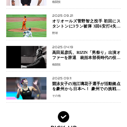
格闘技
2025.09.21
オリオールズ菅野智之投手 初回にス
タントンに3ラン被弾 3回6安打4失点
で降板
野球
2025.04.19
高田延彦氏、RIZIN「男祭り」出演オ
ファーを辞退 統括本部長時代の役目
「すでに終えています」と明言
格闘技
2025.09.11
競泳女子の池江璃花子選手が活動拠点
を豪州から日本へ！ 豪州での挑戦を
糧に、28年ロサンゼルス五輪へ再始動
その他