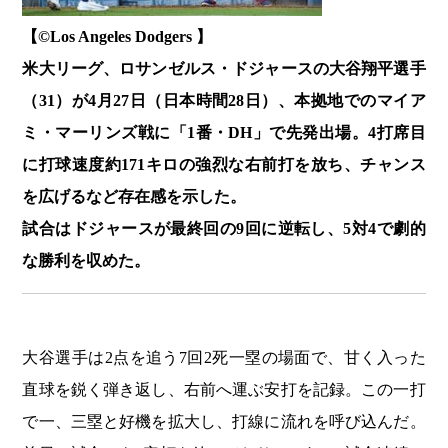
【©️Los Angeles Dodgers 】
米大リーグ、ロサンゼルス・ドジャースの大谷翔平選手
（31）が4月27日（日本時間28日）、本拠地でのマイア
ミ・マーリンズ戦に「1番・DH」で先発出場。4打席目
に打球速度約171キロの強烈な右前打を放ち、チャンス
を広げるなど存在感を示した。
試合はドジャースが最終回の9回に逆転し、5対4で劇的
な勝利を収めた。
大谷選手は2点を追う7回2死一塁の場面で、甘く入った
直球を鋭く弾き返し、右前へ運ぶ安打を記録。この一打
で一、三塁と好機を拡大し、打線に流れを呼び込んだ。