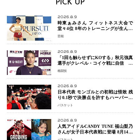
PICK UP
2026.8.9
時東ぁみさん フィットネス大会で
堂々4位 8年のトレーニングが生んだ
健康美「4位になってホッとしていま
芸能
す」
2026.8.9
「1回も触らせずにKOする」秋元強真
選手がクレベル・コイケ戦に自信 青
木真也と2カ月の寝技対策「引き込ま
格闘技
れても大丈夫」
2026.8.9
日本代表 モンゴルとの初戦は惜敗 残
り0.1秒で決勝点を許すもハーパージ
ュニア15得点 カーク18得点と存在感
バスケット
2026.8.9
人気アイドルCANDY TUNE 福山梨乃
さんが女子日本代表戦に登場 8月14日
「三井不動産カップ」でスペシャルゲ
バスケット