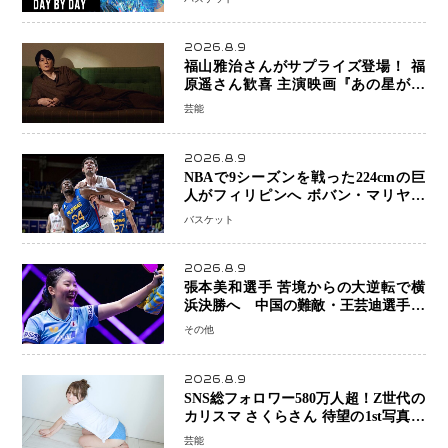
スト 大のバスケ好きとして魅力を発
信
2026.8.9
福山雅治さんがサプライズ登場！ 福
原遥さん歓喜 主演映画『あの星が降
る丘で、君とまた出会いたい。』舞台
芸能
あいさつ
2026.8.9
NBAで9シーズンを戦った224cmの巨
人がフィリピンへ ボバン・マリヤノ
ビッチ ジョーンズカップで新たな挑
バスケット
戦
2026.8.9
張本美和選手 苦境からの大逆転で横
浜決勝へ 中国の難敵・王芸迪選手を
撃破「ここからまた行くぞ」兄・智和
その他
選手との兄妹Vにも期待
2026.8.9
SNS総フォロワー580万人超！Z世代の
カリスマ さくらさん 待望の1st写真集
が11月5日発売決定 沖縄で“今しか残
芸能