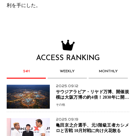
利を手にした。
ACCESS RANKING
24H
WEEKLY
MONTHLY
2025.09.12
サウジアラビア・リヤド万博、開催規
模は大阪万博の約4倍！2030年に開幕
予定
その他
2025.09.19
亀田京之介選手、元3階級王者カシメ
ロと舌戦 10月対戦に向け火花散る