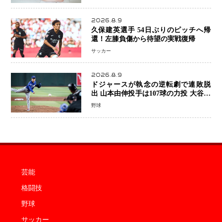
せない姿”を撮影
2026.8.9
久保建英選手 54日ぶりのピッチへ帰
還！左膝負傷から待望の実戦復帰
サッカー
2026.8.9
ドジャースが執念の逆転劇で連敗脱
出 山本由伸投手は107球の力投 大谷翔
平選手が延長10回に勝利を呼び込む一
野球
打！
芸能
格闘技
野球
サッカー