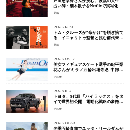
戸田恵梨香さんが挑む、波乱の人生―
占い師・細木数子をNetflixで実写化
芸能
2025.12.19
トム・クルーズが“命がけ”を脱ぎ捨て
る―イニャリトゥ監督と挑む前代未聞
の大惨事コメディ「DIGGER ディガ
芸能
ー」始動
2025.09.17
美女フィギュアスケート選手の紀平梨
花さんがミラノ五輪出場断念 中部選
手権欠場を発表「安全最優先の判断」
その他
2025.11.10
トヨタ、9代目「ハイラックス」をタ
イで世界初公開 電動化戦略の象徴と
なるBEVモデルを初設定
その他
2026.01.28
冬季五輪直前でユッタ・リールダムが