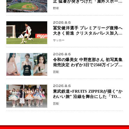
止 猛暑が突きつけた「屋外スポーツ
の限界」 日本発のドーム型施設時代
野球
へ
2026.8.6
冨安健洋選手 プレミアリーグ復帰へ
大きく前進 クリスタルパレス加入目
前 メディカルチェックも通過
サッカー
2026.8.6
令和の爆美女 中野恵那さん 初写真集
発売決定 わずか3日で2560万インプレ
ッションを記録した話題の美貌を凝縮
芸能
2026.8.6
東武鉄道×FRUITS ZIPPERが描く“か
わいい旅” 沿線を舞台にした「TOBU
KAWAII PROJECT」が開幕
芸能