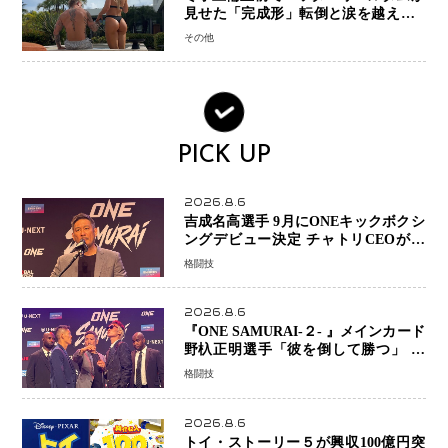
見せた「完成形」転倒と涙を越えて─
ミラノで金を狙うオランダ女王の現在
その他
地
PICK UP
2026.8.6
吉成名高選手 9月にONEキックボクシ
ングデビュー決定 チャトリCEOがサ
プライズ発表 2カ月連続参戦へ
格闘技
2026.8.6
『ONE SAMURAI-２- 』メインカード
野杁正明選手「彼を倒して勝つ」 リ
ウ・メンヤンとの因縁に決着へ 再起
格闘技
を懸けたONEフェザー級トーナメント
初戦
2026.8.6
トイ・ストーリー５が興収100億円突