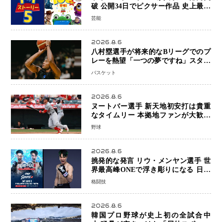
破 公開34日でピクサー作品 史上最速
日本歴代シリーズ最高更新も目前
芸能
2026.8.6
八村塁選手が将来的なBリーグでのプ
レーを熱望「一つの夢ですね」スター
帰還がリーグ価値を押し上げる可能性
バスケット
2026.8.6
ヌートバー選手 新天地初安打は貴重
なタイムリー 本拠地ファンが大歓声
笑顔で歓喜
野球
2026.8.6
挑発的な発言 リウ・メンヤン選手 世
界最高峰ONEで浮き彫りになる 日本
キックボクシングが直面する“技術
格闘技
戦”の現在地
2026.8.6
韓国プロ野球が史上初の全試合中