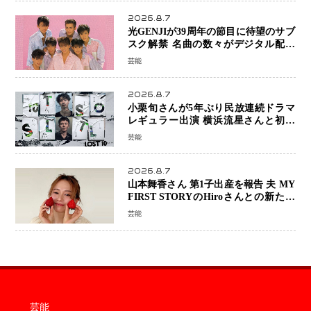
2026.8.7
光GENJIが39周年の節目に待望のサブ
スク解禁 名曲の数々がデジタル配信
へ 40周年へ向け1年間で全作品を順次
芸能
公開
2026.8.7
小栗旬さんが5年ぶり民放連続ドラマ
レギュラー出演 横浜流星さんと初共
演『LOST10』で異色バディ結成
芸能
2026.8.7
山本舞香さん 第1子出産を報告 夫 MY
FIRST STORYのHiroさんとの新たな
家族生活「母子ともに健康」
芸能
芸能