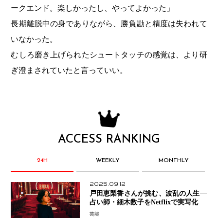
ークエンド。楽しかったし、やってよかった」
長期離脱中の身でありながら、勝負勘と精度は失われて
いなかった。
むしろ磨き上げられたシュートタッチの感覚は、より研
ぎ澄まされていたと言っていい。
ACCESS RANKING
24H
WEEKLY
MONTHLY
2025.09.12
戸田恵梨香さんが挑む、波乱の人生―
占い師・細木数子をNetflixで実写化
芸能