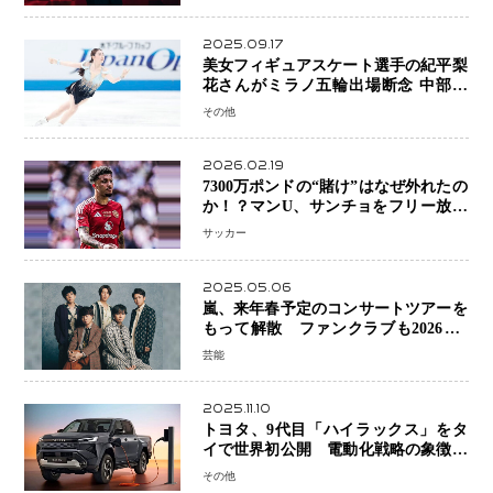
2025.09.17
美女フィギュアスケート選手の紀平梨
花さんがミラノ五輪出場断念 中部選
手権欠場を発表「安全最優先の判断」
その他
2026.02.19
7300万ポンドの“賭け”はなぜ外れたの
か！？マンU、サンチョをフリー放出
へ・・・補強戦略の転換点に
サッカー
2025.05.06
嵐、来年春予定のコンサートツアーを
もって解散 ファンクラブも2026年5
月末で活動終了
芸能
2025.11.10
トヨタ、9代目「ハイラックス」をタ
イで世界初公開 電動化戦略の象徴と
なるBEVモデルを初設定
その他