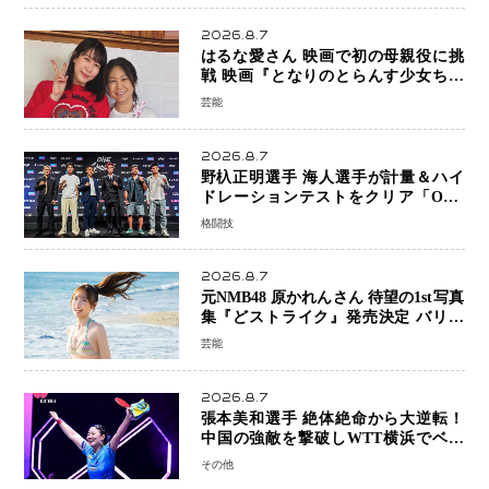
2026.8.7
はるな愛さん 映画で初の母親役に挑
戦 映画『となりのとらんす少女ちゃ
ん』11月7日公開 未来の自分との対話
芸能
を描く注目作
2026.8.7
野杁正明選手 海人選手が計量＆ハイ
ドレーションテストをクリア「ONE
SAMURAI 2」決戦へ万全の準備整う
格闘技
2026.8.7
元NMB48 原かれんさん 待望の1st写真
集『どストライク』発売決定 バリで
魅せる25歳の新境地
芸能
2026.8.7
張本美和選手 絶体絶命から大逆転！
中国の強敵を撃破しWTT横浜でベス
ト8進出
その他