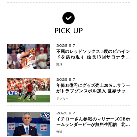
PICK UP
2026.8.7
不屈のレッドソックス 5度のビハイン
ドを跳ね返す 延長13回サヨナラ勝
ち 吉田正尚選手も2安打1打点で貢献 4
野球
得点以上は驚異の28連勝
2026.8.7
年俸31億円にグッズ売上20％…サラー
がトラブゾンスポル加入 世界サッカ
ーは「五大リーグ一強」から新時代へ
サッカー
2026.8.7
イチローさん参戦のマリナーズOBホ
ームランダービーが無料生配信 北米
ならではの“魅せる興行”に世界が注目
野球