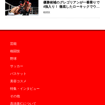
優勝候補のグレゴリアンが一番乗りで
4強入り！ 徹底したローキックでウス
ビャンを攻略、判定勝利
格闘技
芸能
格闘技
野球
サッカー
バスケット
美容コスメ
特集・インタビュー
その他
高須基仁について