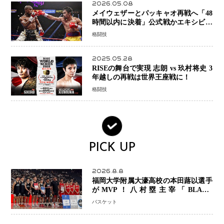
2026.05.08
メイウェザーとパッキャオ再戦へ「48
時間以内に決着」公式戦かエキシビシ
ョンか混迷続く
格闘技
2025.05.28
RISEの舞台で実現 志朗 vs 玖村将史 3
年越しの再戦は世界王座戦に！
格闘技
PICK UP
2026.8.8
福岡大学附属大濠高校の本田蕗以選手
がMVP！八村塁主宰「BLACK
SAMURAI SUMMIT 2026」で存在
バスケット
感 NBAへの夢へ大きな一歩「自信に
なった」