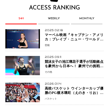
ACCESS RANKING
24H
WEEKLY
MONTHLY
2025.02.18
マーベル映画『キャプテン・アメリ
カ：ブレイブ・ニュー・ワールド』
新ブラック・ウィドウ役のシラ・ハー
芸能
スとは！？
2025.09.11
競泳女子の池江璃花子選手が活動拠点
を豪州から日本へ！ 豪州での挑戦を
糧に、28年ロサンゼルス五輪へ再始動
その他
2026.01.14
高校バスケット ウインターカップ優
勝のPG榎木璃旺（えのき・りお）が
プロの現場へ―。
バスケット