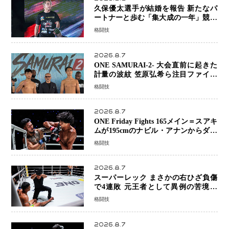
久保優太選手が結婚を報告 新たなパ
ートナーと歩む「集大成の一年」競技
生活を支える存在に感謝
格闘技
2026.8.7
ONE SAMURAI-2- 大会直前に起きた
計量の波紋 笠原弘希ら注目ファイタ
ーは契約体重で決戦へ、山本歩夢と平
格闘技
山諒選手戦は中止に
2026.8.7
ONE Friday Fights 165メイン＝スアキ
ムが195cmのナビル・アナンからダウ
ン奪取！猛反撃を耐え抜き判定勝利、
格闘技
8連勝を達成
2026.8.7
スーパーレック まさかの右ひざ負傷
で4連敗 元王者として異例の苦境…
「アクシデント」でも消えない危険信
格闘技
号
2026.8.7