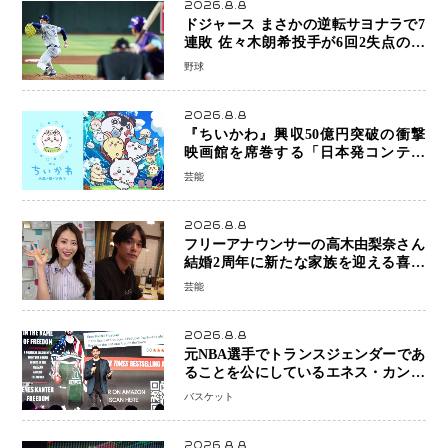
2026.8.8
ドジャース まさかの逆転サヨナラで7
連敗 佐々木朗希投手が6回2失点の力
投も勝利届かず、大谷翔平は好機で悔
野球
しい併殺打
2026.8.8
『ちいかわ』興収50億円突破の衝撃
映画館を席巻する「日本発コンテン
ツ」の強さ スパイダーマン、モアナ
芸能
ら世界級作品と並ぶ存在感
2026.8.8
フリーアナウンサーの高木由梨奈さん
結婚2周年に新たな家族を迎える喜び
を報告 夫・岸田タツヤさんと連名
芸能
「夫婦ともに幸せに感じています」
2026.8.8
元NBA選手でトランスジェンダーであ
ることを公にしているエネス・カンタ
ーがWNBAドラフト参戦を表明「参加
バスケット
資格を満たしている」異例の挑戦、そ
の背景に女子スポーツを巡る議論
2026.8.8