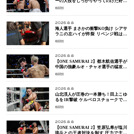
ーの大役をしっかりやってのけた野杁
正明が衝撃のリベンジ！ リウ・メン
格闘技
ヤンを1R・2分59秒KO、左カウンタ
ーで完全決着
2026.8.8
海人選手 まさかの衝撃KO負け シアサ
ラニの左ハイが炸裂 リベンジ戦は一
瞬で決着
格闘技
2026.8.8
【ONE SAMURAI 2】都木航佑選手が
中国の強豪ルオ・チャオ選手の猛攻を
受けながらも的確な攻撃で応戦 最後
格闘技
まで打ち合うも判定でチャオに軍配
2026.8.8
山北渓人が圧巻の一本勝ち！田上こゆ
るを1R撃破 ケルベロスチョークで存
在感を示す
格闘技
2026.8.8
【ONE SAMURAI 2】笠原弘希が塩川
琉斗との王者対決を制す 圧力で主導