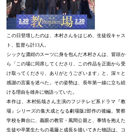
この日登壇したのは、木村さんをはじめ、生徒役キャス
ト、監督ら計13人。
シックな濃紺のスーツに身を包んだ木村さんは、冒頭か
ら「この場に同席してくださり、この作品を正面から受
け取ってくださり、ありがとうございます」と、深々と
感謝の言葉を述べた。その姿勢は、長年第一線に立ち続
ける理由を雄弁に物語っていた。
本作は、木村拓哉さん主演のフジテレビ系ドラマ『教
場』シリーズの集大成となる劇場版2部作の後編。警察
学校を舞台に、義眼の教官・風間公親と、事情を抱えた
生徒や卒業生たちの葛藤と成長を描いてきた物語は、コ