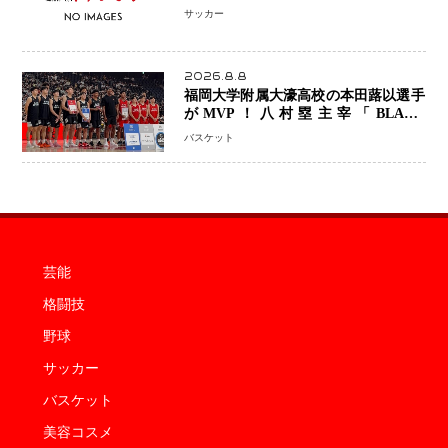
「組織の刷新」誓う
サッカー
2026.8.8
福岡大学附属大濠高校の本田蕗以選手
がMVP！八村塁主宰「BLACK
SAMURAI SUMMIT 2026」で存在
バスケット
感 NBAへの夢へ大きな一歩「自信に
なった」
芸能
格闘技
野球
サッカー
バスケット
美容コスメ