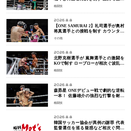
権を握り判定勝利
格闘技
2026.8.8
【ONE SAMURAI 2】礼司選手が奥村
将真選手との接戦を制す カウンター
と正確な打撃で判定勝利
その他
2026.8.8
北野克樹選手が 嵐舞選手との激闘を
KOで制す ローブローが相次ぐ波乱の
展開…涙の勝利「生まれてくる娘のた
格闘技
めに750万円を使いたい」
2026.8.8
森昴星 ONEデビュー戦で劇的な逆転
一本！ 佐藤雄介の強烈な打撃を耐え
抜き、リアネイキッドチョークで勝利
格闘技
2026.8.8
韓国サッカー協会が異例の謝罪 代表
監督選任を巡る疑惑など相次ぐ問題