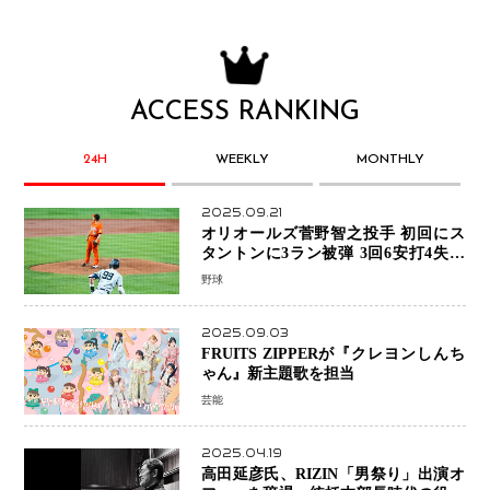
ACCESS RANKING
24H
WEEKLY
MONTHLY
2025.09.21
オリオールズ菅野智之投手 初回にス
タントンに3ラン被弾 3回6安打4失点
で降板
野球
2025.09.03
FRUITS ZIPPERが『クレヨンしんち
ゃん』新主題歌を担当
芸能
2025.04.19
高田延彦氏、RIZIN「男祭り」出演オ