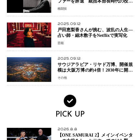
ファーを辞退 統括本部長時代の役目
「すでに終えています」と明言
格闘技
2025.09.12
戸田恵梨香さんが挑む、波乱の人生―
占い師・細木数子をNetflixで実写化
芸能
2025.09.12
サウジアラビア・リヤド万博、開催規
模は大阪万博の約4倍！2030年に開幕
予定
その他
PICK UP
2026.8.8
【ONE SAMURAI 2】メインイベンタ