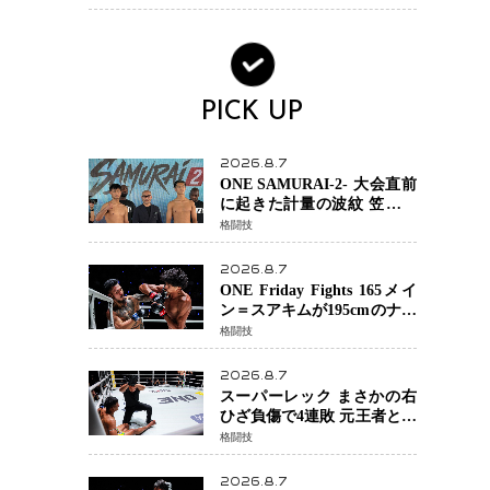
場を発表「安全最優先の判
断」
PICK UP
2026.8.7
ONE SAMURAI-2- 大会直前
に起きた計量の波紋 笠原弘
希ら注目ファイターは契約
格闘技
体重で決戦へ、山本歩夢と
平山諒選手戦は中止に
2026.8.7
ONE Friday Fights 165メイ
ン＝スアキムが195cmのナビ
ル・アナンからダウン奪
格闘技
取！猛反撃を耐え抜き判定
勝利、8連勝を達成
2026.8.7
スーパーレック まさかの右
ひざ負傷で4連敗 元王者とし
て異例の苦境…「アクシデ
格闘技
ント」でも消えない危険信
号
2026.8.7