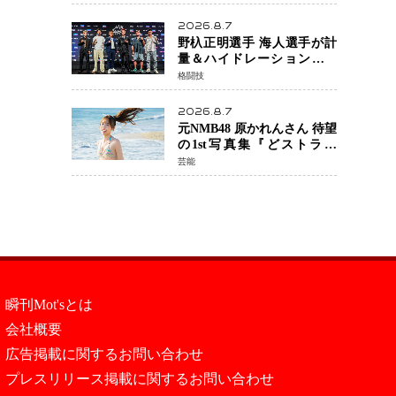
日公開 未来の自分との対話
を描く注目作
2026.8.7
野杁正明選手 海人選手が計
量＆ハイドレーションテス
トをクリア「ONE
格闘技
SAMURAI 2」決戦へ万全の
準備整う
2026.8.7
元NMB48 原かれんさん 待望
の1st写真集『どストライ
ク』発売決定 バリで魅せる
芸能
25歳の新境地
瞬刊Mot'sとは
会社概要
広告掲載に関するお問い合わせ
プレスリリース掲載に関するお問い合わせ