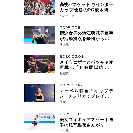
高校バスケット ウインター
カップ優勝のPG榎木璃旺
（えのき・りお）がプロの
バスケット
現場へ―。
2025.09.11
競泳女子の池江璃花子選手
が活動拠点を豪州から日本
へ！ 豪州での挑戦を糧に、
その他
28年ロサンゼルス五輪へ再
始動
2026.05.08
メイウェザーとパッキャオ
再戦へ「48時間以内に決
着」公式戦かエキシビショ
格闘技
ンか混迷続く
2025.02.18
マーベル映画『キャプテ
ン・アメリカ：ブレイブ・
ニュー・ワールド』 新ブラ
芸能
ック・ウィドウ役のシラ・
ハースとは！？
2025.09.17
美女フィギュアスケート選
手の紀平梨花さんがミラノ
五輪出場断念 中部選手権欠
その他