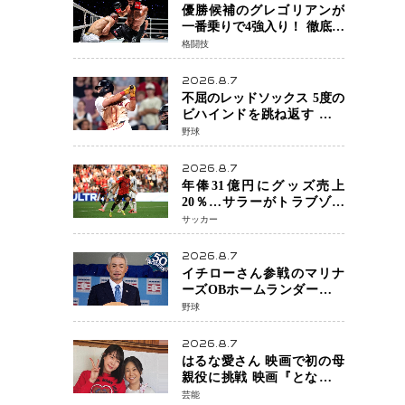
優勝候補のグレゴリアンが
一番乗りで4強入り！ 徹底し
たローキックでウスビャン
格闘技
を攻略、判定勝利
2026.8.7
不屈のレッドソックス 5度の
ビハインドを跳ね返す 延長
13回サヨナラ勝ち 吉田正尚
野球
選手も2安打1打点で貢献 4得
点以上は驚異の28連勝
2026.8.7
年俸31億円にグッズ売上
20％…サラーがトラブゾン
スポル加入 世界サッカーは
サッカー
「五大リーグ一強」から新
時代へ
2026.8.7
イチローさん参戦のマリナ
ーズOBホームランダービー
が無料生配信 北米ならで
野球
はの“魅せる興行”に世界が
注目
2026.8.7
はるな愛さん 映画で初の母
親役に挑戦 映画『となりの
とらんす少女ちゃん』11月7
芸能