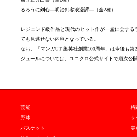
るろうに剣心―明治剣客浪漫譚―（全2種）
レジェンド級作品と現代のヒット作が一堂に会する
ても見逃せない内容となっている。
なお、「マンガUT 集英社創業100周年」は今後も
ジュールについては、ユニクロ公式サイトで順次公
芸能
格
野球
サ
バスケット
美