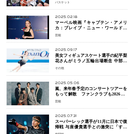
プロの現場へ―。
バスケット
2025.02.18
マーベル映画『キャプテン・アメリ
カ：ブレイブ・ニュー・ワールド』
新ブラック・ウィドウ役のシラ・ハー
芸能
スとは！？
2025.09.17
美女フィギュアスケート選手の紀平梨
花さんがミラノ五輪出場断念 中部選
手権欠場を発表「安全最優先の判断」
その他
2025.05.06
嵐、来年春予定のコンサートツアーを
もって解散 ファンクラブも2026年5
月末で活動終了
芸能
2025.07.31
スーパーレック選手が11月に日本で復
帰戦 与座優貴選手との激突に「すべ
ての技術を見せたい」