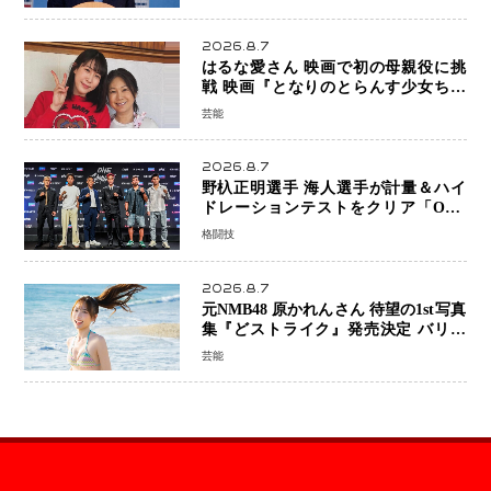
2026.8.7
はるな愛さん 映画で初の母親役に挑
戦 映画『となりのとらんす少女ちゃ
ん』11月7日公開 未来の自分との対話
芸能
を描く注目作
2026.8.7
野杁正明選手 海人選手が計量＆ハイ
ドレーションテストをクリア「ONE
SAMURAI 2」決戦へ万全の準備整う
格闘技
2026.8.7
元NMB48 原かれんさん 待望の1st写真
集『どストライク』発売決定 バリで
魅せる25歳の新境地
芸能