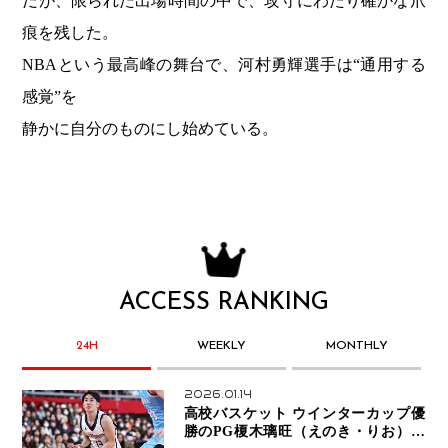
だが、限られた出場時間の中で、攻守にわたり確かな爪
痕を残した。
NBAという最高峰の舞台で、河村勇輝選手は“通用する
感覚”を
静かに自分のものにし始めている。
ACCESS RANKING
24H
WEEKLY
MONTHLY
2026.01.14
高校バスケット ウインターカップ優
勝のPG榎木璃旺（えのき・りお）が