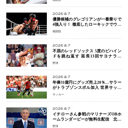
号
2026.8.7
優勝候補のグレゴリアンが一番乗りで
4強入り！ 徹底したローキックでウス
ビャンを攻略、判定勝利
格闘技
2026.8.7
不屈のレッドソックス 5度のビハイン
ドを跳ね返す 延長13回サヨナラ勝
ち 吉田正尚選手も2安打1打点で貢献 4
野球
得点以上は驚異の28連勝
2026.8.7
年俸31億円にグッズ売上20％…サラー
がトラブゾンスポル加入 世界サッカ
ーは「五大リーグ一強」から新時代へ
サッカー
2026.8.7
イチローさん参戦のマリナーズOBホ
ームランダービーが無料生配信 北米
ならではの“魅せる興行”に世界が注目
野球