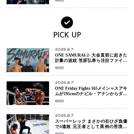
格闘技
PICK UP
2026.8.7
ONE SAMURAI-2- 大会直前に起きた
計量の波紋 笠原弘希ら注目ファイタ
ーは契約体重で決戦へ、山本歩夢と平
格闘技
山諒選手戦は中止に
2026.8.7
ONE Friday Fights 165メイン＝スアキ
ムが195cmのナビル・アナンからダウ
ン奪取！猛反撃を耐え抜き判定勝利、
格闘技
8連勝を達成
2026.8.7
スーパーレック まさかの右ひざ負傷
で4連敗 元王者として異例の苦境…
「アクシデント」でも消えない危険信
格闘技