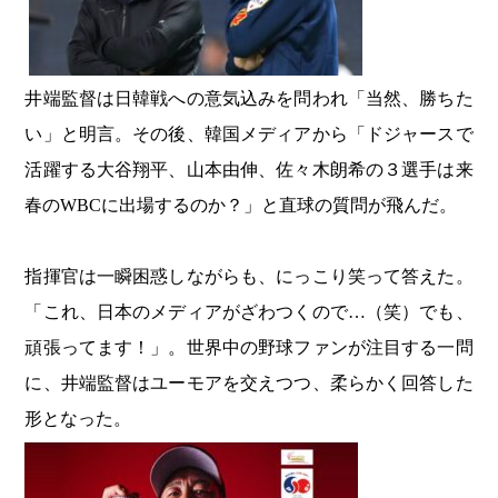
井端監督は日韓戦への意気込みを問われ「当然、勝ちた
い」と明言。その後、韓国メディアから「ドジャースで
活躍する大谷翔平、山本由伸、佐々木朗希の３選手は来
春のWBCに出場するのか？」と直球の質問が飛んだ。
指揮官は一瞬困惑しながらも、にっこり笑って答えた。
「これ、日本のメディアがざわつくので…（笑）でも、
頑張ってます！」。世界中の野球ファンが注目する一問
に、井端監督はユーモアを交えつつ、柔らかく回答した
形となった。