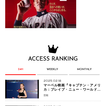
ACCESS RANKING
24H
WEEKLY
MONTHLY
2025.02.18
マーベル映画『キャプテン・アメリ
カ：ブレイブ・ニュー・ワールド』
新ブラック・ウィドウ役のシラ・ハー
芸能
スとは！？