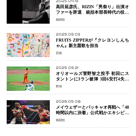
2025.04.19
高田延彦氏、RIZIN「男祭り」出演オ
ファーを辞退 統括本部長時代の役目
「すでに終えています」と明言
格闘技
2025.09.03
FRUITS ZIPPERが『クレヨンしんち
ゃん』新主題歌を担当
芸能
2025.09.21
オリオールズ菅野智之投手 初回にス
タントンに3ラン被弾 3回6安打4失点
で降板
野球
2026.05.08
メイウェザーとパッキャオ再戦へ「48
時間以内に決着」公式戦かエキシビシ
ョンか混迷続く
格闘技