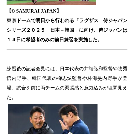
【© SAMURAI JAPAN】
東京ドームで明日から行われる「ラグザス 侍ジャパン
シリーズ２０２５ 日本－韓国」に向け、侍ジャパンは
１４日に希望者のみの前日練習を実施した。
練習後の記者会見には、日本代表の井端弘和監督や牧秀
悟内野手、韓国代表の柳志炫監督や朴海旻内野手が登
場。試合を前に両チームの緊張感と意気込みが垣間見え
た。