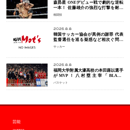
森昴星 ONEデビュー戦で劇的な逆転
一本！ 佐藤雄介の強烈な打撃を耐え
抜き、リアネイキッドチョークで勝利
格闘技
2026.8.8
韓国サッカー協会が異例の謝罪 代表
監督選任を巡る疑惑など相次ぐ問題
「組織の刷新」誓う
サッカー
2026.8.8
福岡大学附属大濠高校の本田蕗以選手
がMVP！八村塁主宰「BLACK
SAMURAI SUMMIT 2026」で存在
バスケット
感 NBAへの夢へ大きな一歩「自信に
なった」
芸能