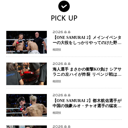
PICK UP
2026.8.8
【ONE SAMURAI 2】メインイベンタ
ーの大役をしっかりやってのけた野杁
正明が衝撃のリベンジ！ リウ・メン
格闘技
ヤンを1R・2分59秒KO、左カウンタ
ーで完全決着
2026.8.8
海人選手 まさかの衝撃KO負け シアサ
ラニの左ハイが炸裂 リベンジ戦は一
瞬で決着
格闘技
2026.8.8
【ONE SAMURAI 2】都木航佑選手が
中国の強豪ルオ・チャオ選手の猛攻を
受けながらも的確な攻撃で応戦 最後
格闘技
まで打ち合うも判定でチャオに軍配
2026.8.8