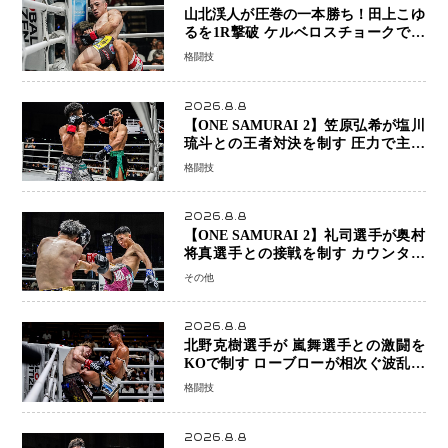
山北渓人が圧巻の一本勝ち！田上こゆ
るを1R撃破 ケルベロスチョークで存
在感を示す
格闘技
2026.8.8
【ONE SAMURAI 2】笠原弘希が塩川
琉斗との王者対決を制す 圧力で主導
権を握り判定勝利
格闘技
2026.8.8
【ONE SAMURAI 2】礼司選手が奥村
将真選手との接戦を制す カウンター
と正確な打撃で判定勝利
その他
2026.8.8
北野克樹選手が 嵐舞選手との激闘を
KOで制す ローブローが相次ぐ波乱の
展開…涙の勝利「生まれてくる娘のた
格闘技
めに750万円を使いたい」
2026.8.8