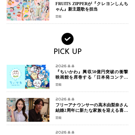
FRUITS ZIPPERが『クレヨンしんち
ゃん』新主題歌を担当
芸能
PICK UP
2026.8.8
『ちいかわ』興収50億円突破の衝撃
映画館を席巻する「日本発コンテン
ツ」の強さ スパイダーマン、モアナ
芸能
ら世界級作品と並ぶ存在感
2026.8.8
フリーアナウンサーの高木由梨奈さん
結婚2周年に新たな家族を迎える喜び
を報告 夫・岸田タツヤさんと連名
芸能
「夫婦ともに幸せに感じています」
2026.8.8