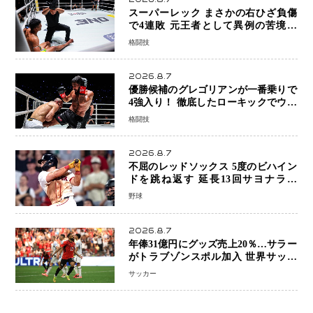
スーパーレック まさかの右ひざ負傷
で4連敗 元王者として異例の苦境…
「アクシデント」でも消えない危険信
格闘技
号
2026.8.7
優勝候補のグレゴリアンが一番乗りで
4強入り！ 徹底したローキックでウス
ビャンを攻略、判定勝利
格闘技
2026.8.7
不屈のレッドソックス 5度のビハイン
ドを跳ね返す 延長13回サヨナラ勝
ち 吉田正尚選手も2安打1打点で貢献 4
野球
得点以上は驚異の28連勝
2026.8.7
年俸31億円にグッズ売上20％…サラー
がトラブゾンスポル加入 世界サッカ
ーは「五大リーグ一強」から新時代へ
サッカー