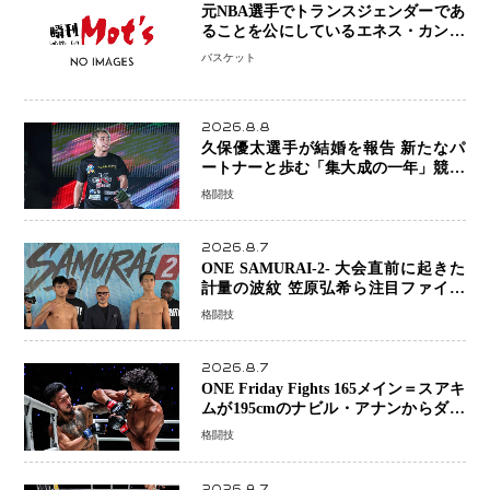
元NBA選手でトランスジェンダーであ
ることを公にしているエネス・カンタ
ーがWNBAドラフト参戦を表明「参加
バスケット
資格を満たしている」異例の挑戦、そ
の背景に女子スポーツを巡る議論
2026.8.8
久保優太選手が結婚を報告 新たなパ
ートナーと歩む「集大成の一年」競技
生活を支える存在に感謝
格闘技
2026.8.7
ONE SAMURAI-2- 大会直前に起きた
計量の波紋 笠原弘希ら注目ファイタ
ーは契約体重で決戦へ、山本歩夢と平
格闘技
山諒選手戦は中止に
2026.8.7
ONE Friday Fights 165メイン＝スアキ
ムが195cmのナビル・アナンからダウ
ン奪取！猛反撃を耐え抜き判定勝利、
格闘技
8連勝を達成
2026.8.7