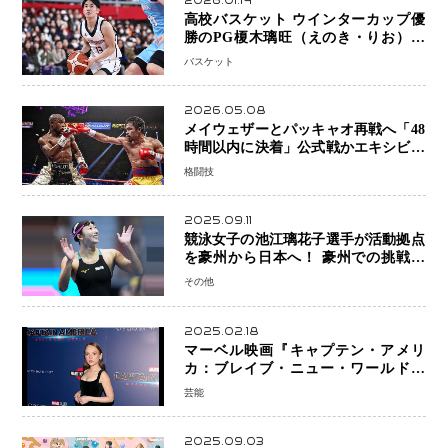
2026.01.14
高校バスケット ウインターカップ優
勝のPG榎木璃旺（えのき・りお）が
プロの現場へ―。
バスケット
2026.05.08
メイウェザーとパッキャオ再戦へ「48
時間以内に決着」公式戦かエキシビシ
ョンか混迷続く
格闘技
2025.09.11
競泳女子の池江璃花子選手が活動拠点
を豪州から日本へ！ 豪州での挑戦を
糧に、28年ロサンゼルス五輪へ再始動
その他
2025.02.18
マーベル映画『キャプテン・アメリ
カ：ブレイブ・ニュー・ワールド』
新ブラック・ウィドウ役のシラ・ハー
芸能
スとは！？
2025.09.03