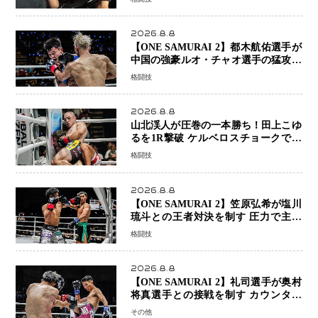
2026.8.8
【ONE SAMURAI 2】都木航佑選手が
中国の強豪ルオ・チャオ選手の猛攻を
受けながらも的確な攻撃で応戦 最後
格闘技
まで打ち合うも判定でチャオに軍配
2026.8.8
山北渓人が圧巻の一本勝ち！田上こゆ
るを1R撃破 ケルベロスチョークで存
在感を示す
格闘技
2026.8.8
【ONE SAMURAI 2】笠原弘希が塩川
琉斗との王者対決を制す 圧力で主導
権を握り判定勝利
格闘技
2026.8.8
【ONE SAMURAI 2】礼司選手が奥村
将真選手との接戦を制す カウンター
と正確な打撃で判定勝利
その他