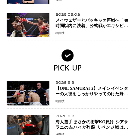
スとは！？
2026.05.08
メイウェザーとパッキャオ再戦へ「48
時間以内に決着」公式戦かエキシビシ
ョンか混迷続く
格闘技
PICK UP
2026.8.8
【ONE SAMURAI 2】メインイベンタ
ーの大役をしっかりやってのけた野杁
正明が衝撃のリベンジ！ リウ・メン
格闘技
ヤンを1R・2分59秒KO、左カウンタ
ーで完全決着
2026.8.8
海人選手 まさかの衝撃KO負け シアサ
ラニの左ハイが炸裂 リベンジ戦は一
瞬で決着
格闘技