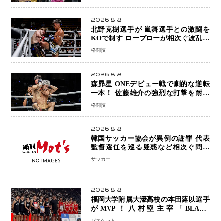
2026.8.8
北野克樹選手が 嵐舞選手との激闘を
KOで制す ローブローが相次ぐ波乱の
展開…涙の勝利「生まれてくる娘のた
格闘技
めに750万円を使いたい」
2026.8.8
森昴星 ONEデビュー戦で劇的な逆転
一本！ 佐藤雄介の強烈な打撃を耐え
抜き、リアネイキッドチョークで勝利
格闘技
2026.8.8
韓国サッカー協会が異例の謝罪 代表
監督選任を巡る疑惑など相次ぐ問題
「組織の刷新」誓う
サッカー
2026.8.8
福岡大学附属大濠高校の本田蕗以選手
がMVP！八村塁主宰「BLACK
SAMURAI SUMMIT 2026」で存在
バスケット