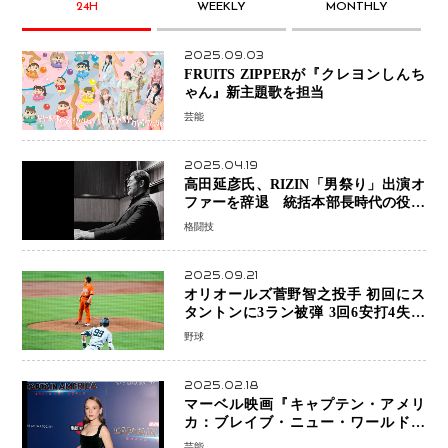
24H
WEEKLY
MONTHLY
2025.09.03
FRUITS ZIPPERが『クレヨンしんち
ゃん』新主題歌を担当
芸能
2025.04.19
高田延彦氏、RIZIN「男祭り」出演オ
ファーを辞退 統括本部長時代の役目
「すでに終えています」と明言
格闘技
2025.09.21
オリオールズ菅野智之投手 初回にス
タントンに3ラン被弾 3回6安打4失点
で降板
野球
2025.02.18
マーベル映画『キャプテン・アメリ
カ：ブレイブ・ニュー・ワールド』
新ブラック・ウィドウ役のシラ・ハー
芸能