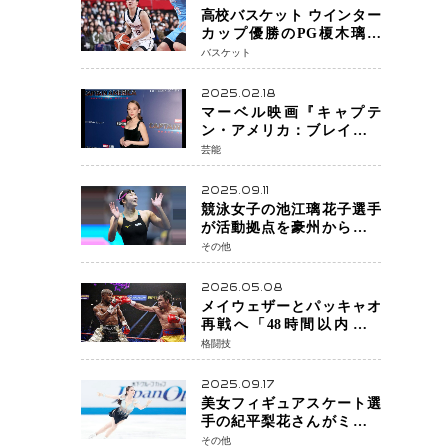
高校バスケット ウインター
カップ優勝のPG榎木璃旺
（えのき・りお）がプロの
バスケット
現場へ―。
2025.02.18
マーベル映画『キャプテ
ン・アメリカ：ブレイブ・
ニュー・ワールド』 新ブラ
芸能
ック・ウィドウ役のシラ・
ハースとは！？
2025.09.11
競泳女子の池江璃花子選手
が活動拠点を豪州から日本
へ！ 豪州での挑戦を糧に、
その他
28年ロサンゼルス五輪へ再
始動
2026.05.08
メイウェザーとパッキャオ
再戦へ「48時間以内に決
着」公式戦かエキシビショ
格闘技
ンか混迷続く
2025.09.17
美女フィギュアスケート選
手の紀平梨花さんがミラノ
五輪出場断念 中部選手権欠
その他