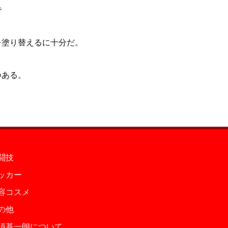
で
。
を塗り替えるに十分だ。
つある。
闘技
ッカー
容コスメ
の他
須基一朗について