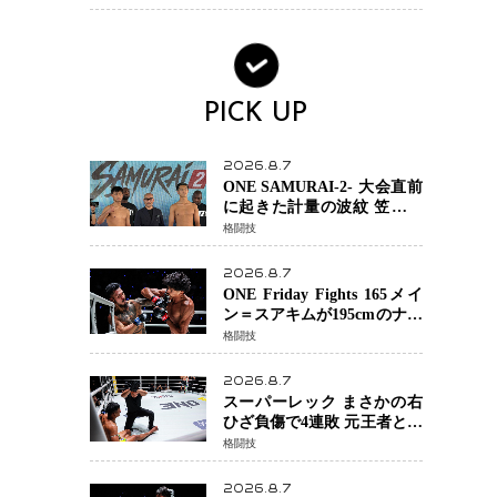
場を発表「安全最優先の判
断」
PICK UP
2026.8.7
ONE SAMURAI-2- 大会直前
に起きた計量の波紋 笠原弘
希ら注目ファイターは契約
格闘技
体重で決戦へ、山本歩夢と
平山諒選手戦は中止に
2026.8.7
ONE Friday Fights 165メイ
ン＝スアキムが195cmのナビ
ル・アナンからダウン奪
格闘技
取！猛反撃を耐え抜き判定
勝利、8連勝を達成
2026.8.7
スーパーレック まさかの右
ひざ負傷で4連敗 元王者とし
て異例の苦境…「アクシデ
格闘技
ント」でも消えない危険信
号
2026.8.7