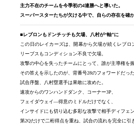
主力不在のチームを今季初の4連勝へと導いた。
スーパースターたちが欠ける中で、自らの存在を確
■レブロンもドンチッチも欠場、八村が“軸”に
この日のレイカーズは、開幕から欠場が続くレブロ
リーブスもコンディション不良で欠場。
攻撃の中心を失ったチームにとって、誰が主導権を
その答えを示したのが、背番号28のフォワードだっ
試合序盤、八村塁選手は果敢に攻めた。
速攻からのワンハンドダンク、コーナー3P、
フェイダウェイ—得意のミドルだけでなく、
インサイドにも切り込む多彩な攻撃で相手ディフェ
第2Qだけで二桁得点を重ね、試合の流れを完全に引