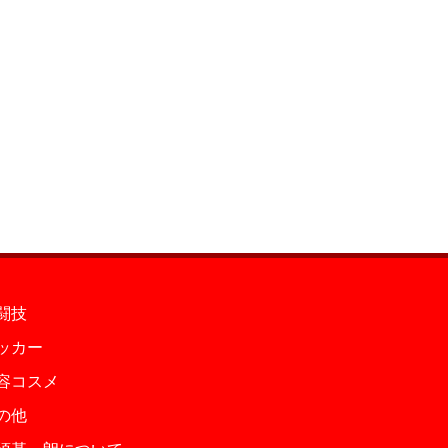
闘技
ッカー
容コスメ
の他