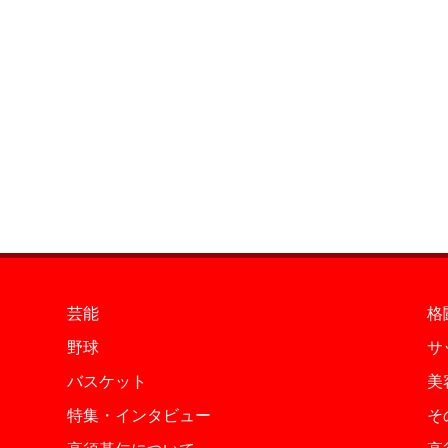
芸能
格
野球
サ
バスケット
美
特集・インタビュー
そ