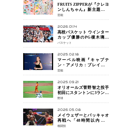
FRUITS ZIPPERが『クレヨ
ンしんちゃん』新主題歌を
担当
芸能
2026.01.14
高校バスケット ウインター
カップ優勝のPG榎木璃旺
（えのき・りお）がプロの
バスケット
現場へ―。
2025.02.18
マーベル映画『キャプテ
ン・アメリカ：ブレイブ・
ニュー・ワールド』 新ブラ
芸能
ック・ウィドウ役のシラ・
ハースとは！？
2025.09.21
オリオールズ菅野智之投手
初回にスタントンに3ラン被
弾 3回6安打4失点で降板
野球
2026.05.08
メイウェザーとパッキャオ
再戦へ「48時間以内に決
着」公式戦かエキシビショ
格闘技