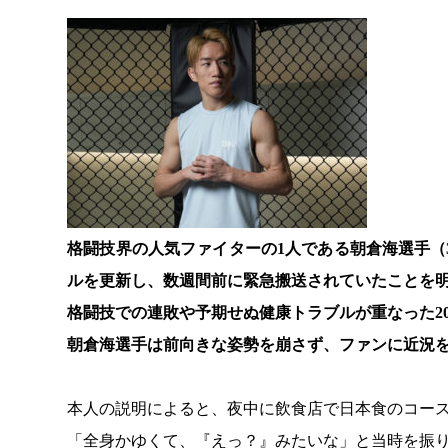
格闘技界の人気ファイターの1人である朝倉海選手（31＝J
ルを更新し、数週間前に緊急搬送されていたことを
格闘技での連敗や予期せぬ健康トラブルが重なった20
朝倉海選手は前向きな姿勢を崩さず、ファンに近況
本人の説明によると、夜中に飲食店で日本食のコー
「全身かゆくて、『えっ？』みたいな」と当時を振