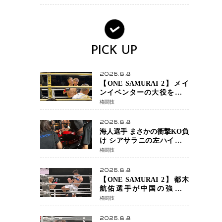
ンか混迷続く
PICK UP
2026.8.8
【ONE SAMURAI 2】メイ
ンイベンターの大役をしっ
かりやってのけた野杁正明
格闘技
が衝撃のリベンジ！ リ
ウ・メンヤンを1R・2分59秒
2026.8.8
KO、左カウンターで完全決
海人選手 まさかの衝撃KO負
着
け シアサラニの左ハイが炸
裂 リベンジ戦は一瞬で決着
格闘技
2026.8.8
【ONE SAMURAI 2】都木
航佑選手が中国の強豪ル
オ・チャオの猛攻を受けな
格闘技
がらも的確な攻撃で応戦
最後まで打ち合うも判定で
2026.8.8