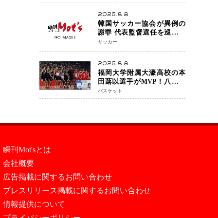
アネイキッドチョークで勝
利
2026.8.8
韓国サッカー協会が異例の
謝罪 代表監督選任を巡る疑
惑など相次ぐ問題「組織の
サッカー
刷新」誓う
2026.8.8
福岡大学附属大濠高校の本
田蕗以選手がMVP！八村塁
主宰「BLACK SAMURAI
バスケット
SUMMIT 2026」で存在感
NBAへの夢へ大きな一歩
「自信になった」
瞬刊Mot'sとは
会社概要
広告掲載に関するお問い合わせ
プレスリリース掲載に関するお問い合わせ
情報提供について
プライバシーポリシー