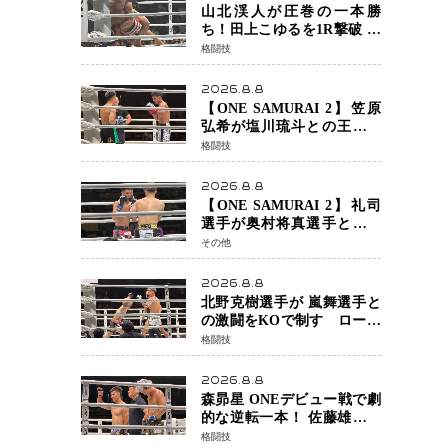
チャオに軍配
山北渓人が圧巻の一本勝
ち！田上こゆるを1R撃破 ケ
ルベロスチョークで存在感
格闘技
を示す
2026.8.8
【ONE SAMURAI 2】笠原
弘希が塩川琉斗との王者対
決を制す 圧力で主導権を握
格闘技
り判定勝利
2026.8.8
【ONE SAMURAI 2】礼司
選手が奥村将真選手との接
戦を制す カウンターと正確
その他
な打撃で判定勝利
2026.8.8
北野克樹選手が 嵐舞選手と
の激闘をKOで制す ローブ
ローが相次ぐ波乱の展開…
格闘技
涙の勝利「生まれてくる娘
のために750万円を使いた
2026.8.8
い」
森昴星 ONEデビュー戦で劇
的な逆転一本！ 佐藤雄介の
強烈な打撃を耐え抜き、リ
格闘技