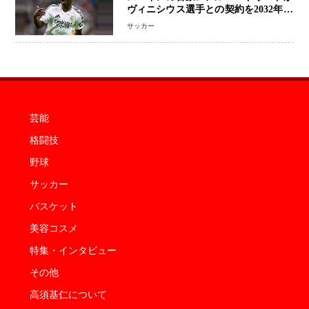
ヴィニシウス選手との契約を2032年ま
で延長 長期交渉が決着 年俸は約43億
サッカー
円と現地報道
芸能
格闘技
野球
サッカー
バスケット
美容コスメ
特集・インタビュー
その他
高須基仁について