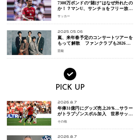
7300万ポンドの“賭け”はなぜ外れたの
か！？マンU、サンチョをフリー放出
へ・・・補強戦略の転換点に
サッカー
2025.05.06
嵐、来年春予定のコンサートツアーを
もって解散 ファンクラブも2026年5
月末で活動終了
芸能
PICK UP
2026.8.7
年俸31億円にグッズ売上20％…サラー
がトラブゾンスポル加入 世界サッカ
ーは「五大リーグ一強」から新時代へ
その他
2026.8.7