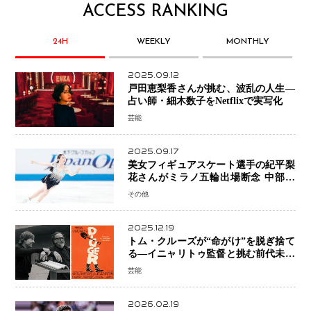
ACCESS RANKING
24H
WEEKLY
MONTHLY
2025.09.12
戸田恵梨香さんが挑む、波乱の人生―
占い師・細木数子をNetflixで実写化
芸能
2025.09.17
美女フィギュアスケート選手の紀平梨
花さんがミラノ五輪出場断念 中部選
手権欠場を発表「安全最優先の判断」
その他
2025.12.19
トム・クルーズが“命がけ”を脱ぎ捨て
る―イニャリトゥ監督と挑む前代未聞
の大惨事コメディ「DIGGER ディガ
芸能
ー」始動
2026.02.19