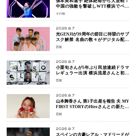
張本美和選手 絶体絶命から大逆転！
中国の強敵を撃破しWTT横浜でベス
ト8進出
その他
2026.8.7
光GENJIが39周年の節目に待望のサブ
スク解禁 名曲の数々がデジタル配信
へ 40周年へ向け1年間で全作品を順次
芸能
公開
2026.8.7
小栗旬さんが5年ぶり民放連続ドラマ
レギュラー出演 横浜流星さんと初共
演『LOST10』で異色バディ結成
芸能
2026.8.7
山本舞香さん 第1子出産を報告 夫 MY
FIRST STORYのHiroさんとの新たな
家族生活「母子ともに健康」
芸能
2026.8.7
スペインの古豪レアル・マドリードが