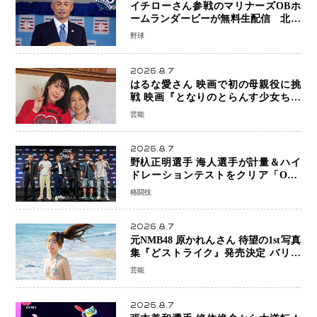
イチローさん参戦のマリナーズOBホ
ームランダービーが無料生配信 北米
ならではの“魅せる興行”に世界が注目
野球
2026.8.7
はるな愛さん 映画で初の母親役に挑
戦 映画『となりのとらんす少女ちゃ
ん』11月7日公開 未来の自分との対話
芸能
を描く注目作
2026.8.7
野杁正明選手 海人選手が計量＆ハイ
ドレーションテストをクリア「ONE
SAMURAI 2」決戦へ万全の準備整う
格闘技
2026.8.7
元NMB48 原かれんさん 待望の1st写真
集『どストライク』発売決定 バリで
魅せる25歳の新境地
芸能
2026.8.7