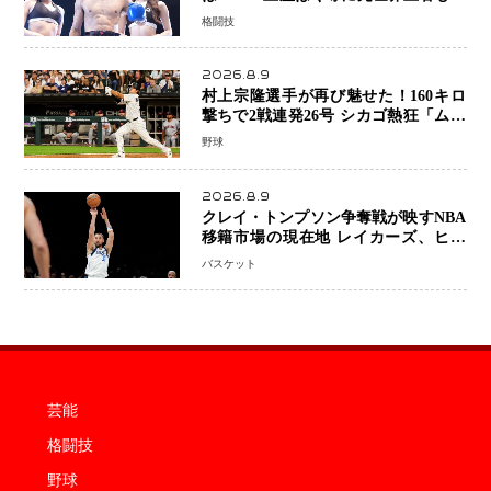
問符 見たいのは井上拓真選手、那須
格闘技
川天心選手との交錯
2026.8.9
村上宗隆選手が再び魅せた！160キロ
撃ちで2戦連発26号 シカゴ熱狂「ムネ
はスターだ」米ファンの人気も急上昇
野球
2026.8.9
クレイ・トンプソン争奪戦が映すNBA
移籍市場の現在地 レイカーズ、ヒー
トが注目する36歳の名シューターをマ
バスケット
ーベリックスが簡単に手放せない理由
芸能
格闘技
野球