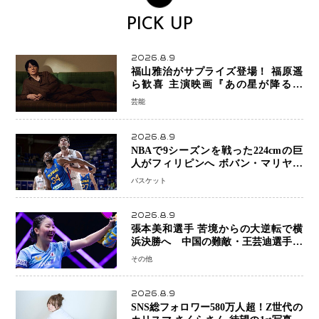
PICK UP
2026.8.9
福山雅治がサプライズ登場！ 福原遥
ら歓喜 主演映画『あの星が降る丘
で、君とまた出会いたい。』舞台あい
芸能
さつで大歓声
2026.8.9
NBAで9シーズンを戦った224cmの巨
人がフィリピンへ ボバン・マリヤノ
ビッチ ジョーンズカップで新たな挑
バスケット
戦
2026.8.9
張本美和選手 苦境からの大逆転で横
浜決勝へ 中国の難敵・王芸迪選手を
撃破「ここからまた行くぞ」兄・智和
その他
選手との兄妹Vにも期待
2026.8.9
SNS総フォロワー580万人超！Z世代の