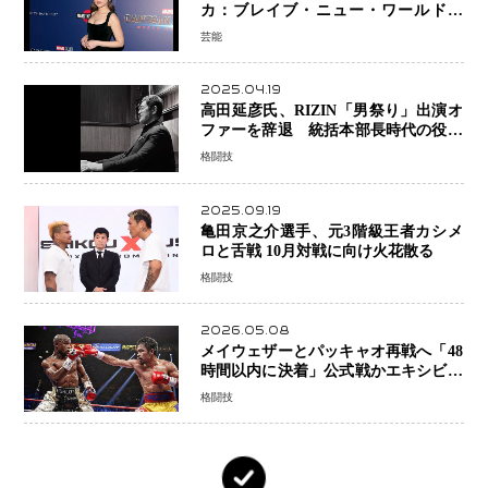
カ：ブレイブ・ニュー・ワールド』
新ブラック・ウィドウ役のシラ・ハー
芸能
スとは！？
2025.04.19
高田延彦氏、RIZIN「男祭り」出演オ
ファーを辞退 統括本部長時代の役目
「すでに終えています」と明言
格闘技
2025.09.19
亀田京之介選手、元3階級王者カシメ
ロと舌戦 10月対戦に向け火花散る
格闘技
2026.05.08
メイウェザーとパッキャオ再戦へ「48
時間以内に決着」公式戦かエキシビシ
ョンか混迷続く
格闘技