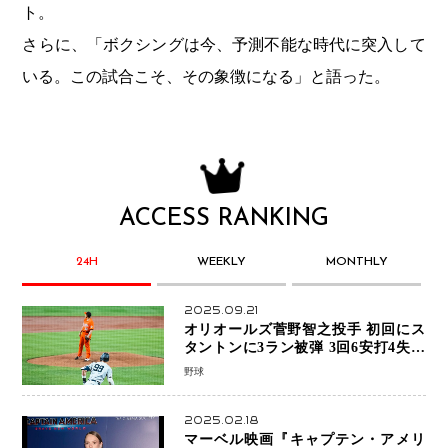
ト。
さらに、「ボクシングは今、予測不能な時代に突入して
いる。この試合こそ、その象徴になる」と語った。
ACCESS RANKING
24H
WEEKLY
MONTHLY
2025.09.21
オリオールズ菅野智之投手 初回にス
タントンに3ラン被弾 3回6安打4失点
で降板
野球
2025.02.18
マーベル映画『キャプテン・アメリ