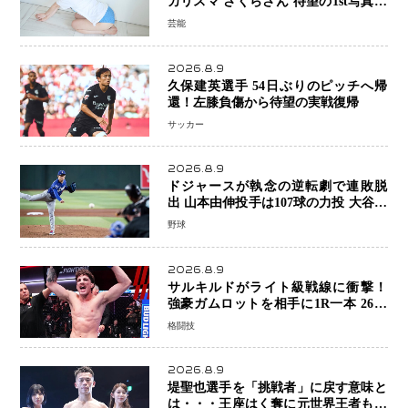
カリスマ さくらさん 待望の1st写真集
が11月5日発売決定 沖縄で“今しか残
芸能
せない姿”を撮影
2026.8.9
久保建英選手 54日ぶりのピッチへ帰
還！左膝負傷から待望の実戦復帰
サッカー
2026.8.9
ドジャースが執念の逆転劇で連敗脱
出 山本由伸投手は107球の力投 大谷翔
平選手が延長10回に勝利を呼び込む一
野球
打！
2026.8.9
サルキルドがライト級戦線に衝撃！
強豪ガムロットを相手に1R一本 26歳
の豪州の新星が「トップ戦線」へ名乗
格闘技
り
2026.8.9
堤聖也選手を「挑戦者」に戻す意味と
は・・・王座はく奪に元世界王者も疑