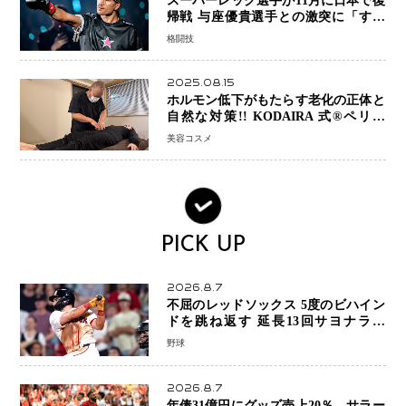
スーパーレック選手が11月に日本で復
帰戦 与座優貴選手との激突に「すべ
ての技術を見せたい」
格闘技
2025.08.15
ホルモン低下がもたらす老化の正体と
自然な対策!! KODAIRA 式®ペリネ
（骨盤底筋）ケア
美容コスメ
PICK UP
2026.8.7
不屈のレッドソックス 5度のビハイン
ドを跳ね返す 延長13回サヨナラ勝
ち 吉田正尚選手も2安打1打点で貢献 4
野球
得点以上は驚異の28連勝
2026.8.7
年俸31億円にグッズ売上20％…サラー