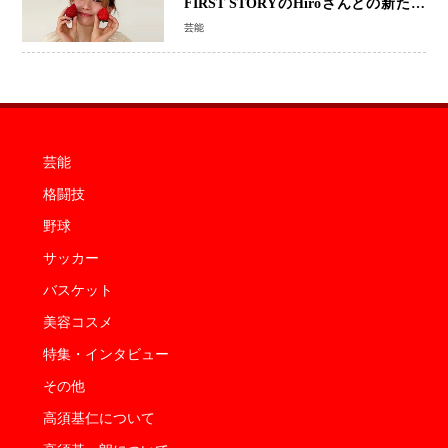
FIRST STORYのHiroさんとの新たな
家族生活「母子ともに健康」
芸能
芸能
格闘技
野球
サッカー
バスケット
美容コスメ
特集・インタビュー
その他
高須基仁について