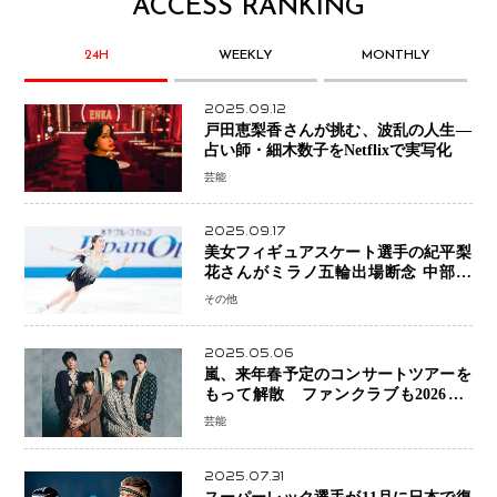
ACCESS RANKING
24H
WEEKLY
MONTHLY
2025.09.12
戸田恵梨香さんが挑む、波乱の人生―
占い師・細木数子をNetflixで実写化
芸能
2025.09.17
美女フィギュアスケート選手の紀平梨
花さんがミラノ五輪出場断念 中部選
手権欠場を発表「安全最優先の判断」
その他
2025.05.06
嵐、来年春予定のコンサートツアーを
もって解散 ファンクラブも2026年5
月末で活動終了
芸能
2025.07.31