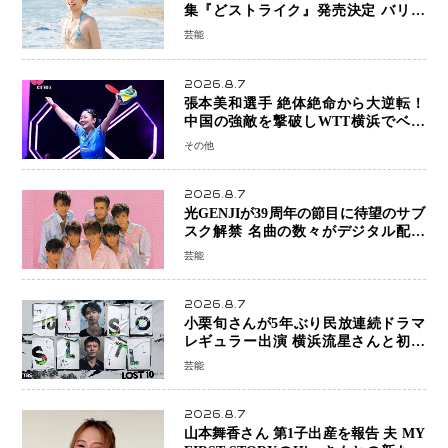
集『どストライク』発売決定 バリで
魅せる25歳の新境地
芸能
2026.8.7
張本美和選手 絶体絶命から大逆転！
中国の強敵を撃破しWTT横浜でベス
ト8進出
その他
2026.8.7
光GENJIが39周年の節目に待望のサブ
スク解禁 名曲の数々がデジタル配信
へ 40周年へ向け1年間で全作品を順次
芸能
公開
2026.8.7
小栗旬さんが5年ぶり民放連続ドラマ
レギュラー出演 横浜流星さんと初共
演『LOST10』で異色バディ結成
芸能
2026.8.7
山本舞香さん 第1子出産を報告 夫 MY