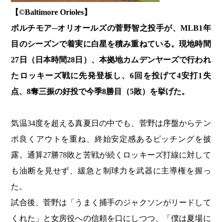
【©️Baltimore Orioles】
ボルチモア─オリオールズの菅野智之投手が、MLB1年
目のシーズンで着実に白星を積み重ねている。現地時間
27日（日本時間28日）、本拠地カムデンヤーズで行われ
たロッキーズ戦に先発登板し、6回を投げて4安打1失
点、8奪三振の好投で今季8勝目（5敗）を挙げた。
気温34度を超える真夏日の中でも、菅野は序盤からテン
ポ良くアウトを重ね、終始安定感あるピッチングを披
露。通算27勝78敗と苦戦が続くロッキーズ打線に対して
も油断を見せず、緩急と制球力を武器に主導権を握っ
た。
試合後、菅野は「うまく捕手のジャクソンがリードして
くれた」と女房役への信頼を口にしつつ、「僕は夏場に