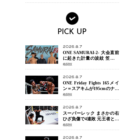
場を発表「安全最優先の判
断」
PICK UP
2026.8.7
ONE SAMURAI-2- 大会直前
に起きた計量の波紋 笠原弘
希ら注目ファイターは契約
格闘技
体重で決戦へ、山本歩夢と
平山諒選手戦は中止に
2026.8.7
ONE Friday Fights 165メイ
ン＝スアキムが195cmのナビ
ル・アナンからダウン奪
格闘技
取！猛反撃を耐え抜き判定
勝利、8連勝を達成
2026.8.7
スーパーレック まさかの右
ひざ負傷で4連敗 元王者とし
て異例の苦境…「アクシデ
格闘技
ント」でも消えない危険信
号
2026.8.7