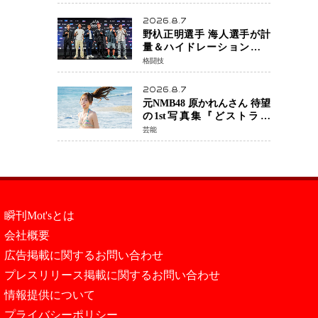
日公開 未来の自分との対話
を描く注目作
2026.8.7
野杁正明選手 海人選手が計
量＆ハイドレーションテス
トをクリア「ONE
格闘技
SAMURAI 2」決戦へ万全の
準備整う
2026.8.7
元NMB48 原かれんさん 待望
の1st写真集『どストライ
ク』発売決定 バリで魅せる
芸能
25歳の新境地
瞬刊Mot'sとは
会社概要
広告掲載に関するお問い合わせ
プレスリリース掲載に関するお問い合わせ
情報提供について
プライバシーポリシー