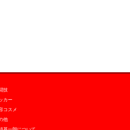
闘技
ッカー
容コスメ
の他
須基一朗について