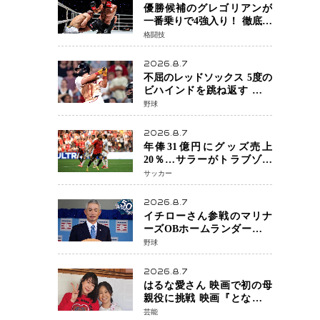
優勝候補のグレゴリアンが
一番乗りで4強入り！ 徹底し
たローキックでウスビャン
格闘技
を攻略、判定勝利
2026.8.7
不屈のレッドソックス 5度の
ビハインドを跳ね返す 延長
13回サヨナラ勝ち 吉田正尚
野球
選手も2安打1打点で貢献 4得
点以上は驚異の28連勝
2026.8.7
年俸31億円にグッズ売上
20％…サラーがトラブゾン
スポル加入 世界サッカーは
サッカー
「五大リーグ一強」から新
時代へ
2026.8.7
イチローさん参戦のマリナ
ーズOBホームランダービー
が無料生配信 北米ならで
野球
はの“魅せる興行”に世界が
注目
2026.8.7
はるな愛さん 映画で初の母
親役に挑戦 映画『となりの
とらんす少女ちゃん』11月7
芸能