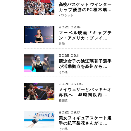
高校バスケット ウインター
カップ優勝のPG榎木璃旺
（えのき・りお）がプロの
バスケット
現場へ―。
2025.02.18
マーベル映画『キャプテ
ン・アメリカ：ブレイブ・
ニュー・ワールド』 新ブラ
芸能
ック・ウィドウ役のシラ・
ハースとは！？
2025.09.11
競泳女子の池江璃花子選手
が活動拠点を豪州から日本
へ！ 豪州での挑戦を糧に、
その他
28年ロサンゼルス五輪へ再
始動
2026.05.08
メイウェザーとパッキャオ
再戦へ「48時間以内に決
着」公式戦かエキシビショ
格闘技
ンか混迷続く
2025.09.17
美女フィギュアスケート選
手の紀平梨花さんがミラノ
五輪出場断念 中部選手権欠
その他