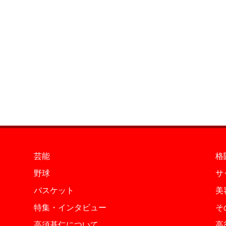
芸能
格
野球
サ
バスケット
美
特集・インタビュー
そ
高須基仁について
高