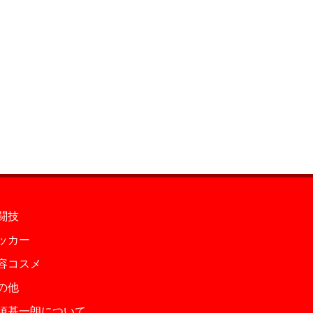
闘技
ッカー
容コスメ
の他
須基一朗について