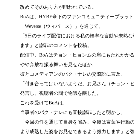
改めてそのあり方が問われている。
BoAは、HYBE傘下のファンコミュニティープラッ
「Weverse（ウィバース）」を通じて、
「5日のライブ配信における私の軽率な言動や未熟
ます」と謝罪のコメントを投稿。
配信中、BoAはチョン・ヒョンムの肩にもたれかか
やや奔放な振る舞いを見せたほか、
彼とコメディアンのパク・ナレの交際説に言及。
「付き合ってはいないようだ。お兄さん（チョン・
発言し、視聴者の間で物議を醸した。
これを受けてBoAは、
当事者のパク・ナレにも直接謝罪したと明かし、
「今回の件を通じて自身を省み、今後は言葉や行動
より成熟した姿をお見せできるよう努力します」と