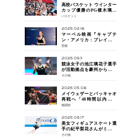
高校バスケット ウインター
カップ優勝のPG榎木璃旺
（えのき・りお）がプロの
バスケット
現場へ―。
2025.02.18
マーベル映画『キャプテ
ン・アメリカ：ブレイブ・
ニュー・ワールド』 新ブラ
芸能
ック・ウィドウ役のシラ・
ハースとは！？
2025.09.11
競泳女子の池江璃花子選手
が活動拠点を豪州から日本
へ！ 豪州での挑戦を糧に、
その他
28年ロサンゼルス五輪へ再
始動
2026.05.08
メイウェザーとパッキャオ
再戦へ「48時間以内に決
着」公式戦かエキシビショ
格闘技
ンか混迷続く
2025.09.17
美女フィギュアスケート選
手の紀平梨花さんがミラノ
五輪出場断念 中部選手権欠
その他