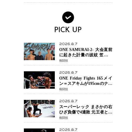
場を発表「安全最優先の判
断」
PICK UP
2026.8.7
ONE SAMURAI-2- 大会直前
に起きた計量の波紋 笠原弘
希ら注目ファイターは契約
格闘技
体重で決戦へ、山本歩夢と
平山諒選手戦は中止に
2026.8.7
ONE Friday Fights 165メイ
ン＝スアキムが195cmのナビ
ル・アナンからダウン奪
格闘技
取！猛反撃を耐え抜き判定
勝利、8連勝を達成
2026.8.7
スーパーレック まさかの右
ひざ負傷で4連敗 元王者とし
て異例の苦境…「アクシデ
格闘技
ント」でも消えない危険信
号
2026.8.7