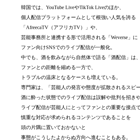
韓国では、YouTube LiveやTikTok Liveのほか、
個人配信プラットフォームとして根強い人気を誇る
「AfreecaTV（アフリカTV）」や、
芸能事務所と連携する形で活用される「Weverse」に「
ファン向けSNSでのライブ配信が一般化。
中でも、酒を飲みながら自然体で語る「酒配信」は
ファンとの距離を縮める一方で、
トラブルの温床となるケースも増えている。
専門家は、「芸能人の発言や態度が拡散されるスピ
酒に酔った状態でのライブ配信は誤解や批判を招き
ライブ配信が芸能人にとってファンとの重要な接点
慎重な対応が求められるコンテンツであることを
頭の片隅に置いておかないと
事態がこうしたよからぬ方向へ進むこともある。