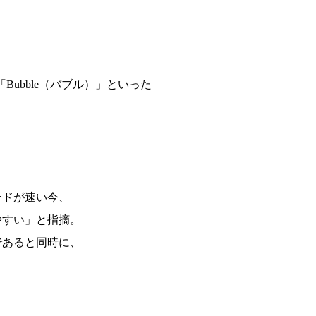
Bubble（バブル）」といった
、
ードが速い今、
やすい」と指摘。
であると同時に、