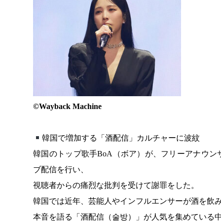
©︎Wayback Machine
韓国で増加する「酒配信」カルチャーに波紋
韓国のトップ歌手BoA（ボア）が、フリーアナウン
ブ配信を行い、
視聴者からの痛烈な批判を受けて謝罪をした。
韓国では近年、芸能人やインフルエンサーが酒を飲
本音を語る「酒配信（술방）」が人気を集めている