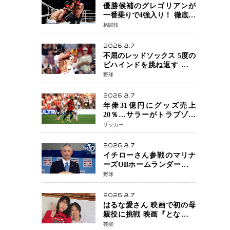
優勝候補のグレゴリアンが
一番乗りで4強入り！ 徹底し
たローキックでウスビャン
格闘技
を攻略、判定勝利
2026.8.7
不屈のレッドソックス 5度の
ビハインドを跳ね返す 延長
13回サヨナラ勝ち 吉田正尚
野球
選手も2安打1打点で貢献 4得
点以上は驚異の28連勝
2026.8.7
年俸31億円にグッズ売上
20％…サラーがトラブゾン
スポル加入 世界サッカーは
サッカー
「五大リーグ一強」から新
時代へ
2026.8.7
イチローさん参戦のマリナ
ーズOBホームランダービー
が無料生配信 北米ならで
野球
はの“魅せる興行”に世界が
注目
2026.8.7
はるな愛さん 映画で初の母
親役に挑戦 映画『となりの
とらんす少女ちゃん』11月7
芸能