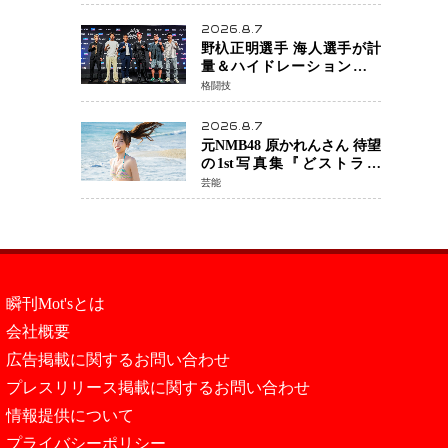
日公開 未来の自分との対話
を描く注目作
2026.8.7
野杁正明選手 海人選手が計
量＆ハイドレーションテス
トをクリア「ONE
格闘技
SAMURAI 2」決戦へ万全の
準備整う
2026.8.7
元NMB48 原かれんさん 待望
の1st写真集『どストライ
ク』発売決定 バリで魅せる
芸能
25歳の新境地
瞬刊Mot'sとは
会社概要
広告掲載に関するお問い合わせ
プレスリリース掲載に関するお問い合わせ
情報提供について
プライバシーポリシー