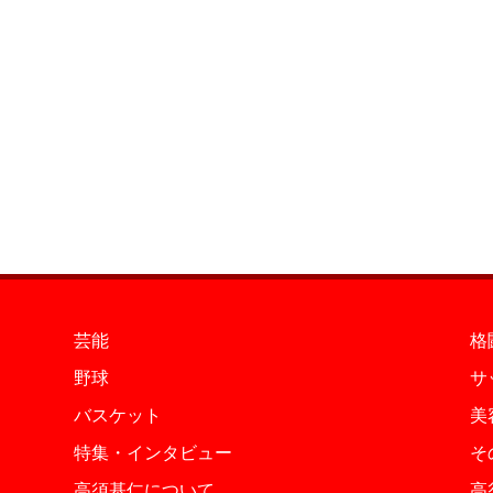
芸能
格
野球
サ
バスケット
美
特集・インタビュー
そ
高須基仁について
高