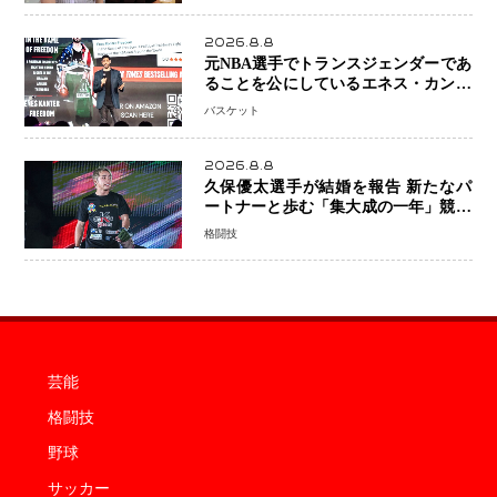
「夫婦ともに幸せに感じています」
2026.8.8
元NBA選手でトランスジェンダーであ
ることを公にしているエネス・カンタ
ーがWNBAドラフト参戦を表明「参加
バスケット
資格を満たしている」異例の挑戦、そ
の背景に女子スポーツを巡る議論
2026.8.8
久保優太選手が結婚を報告 新たなパ
ートナーと歩む「集大成の一年」競技
生活を支える存在に感謝
格闘技
芸能
格闘技
野球
サッカー