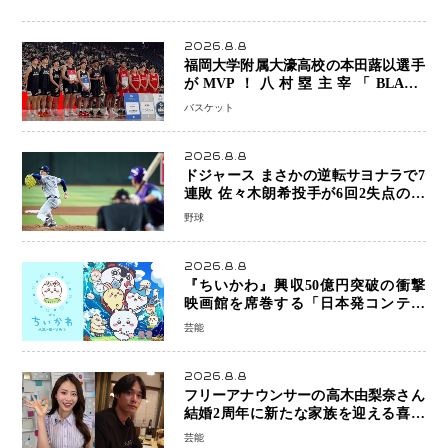
2026.8.8
福岡大学附属大濠高校の本田蕗以選手
がMVP！八村塁主宰「BLACK
SAMURAI SUMMIT 2026」で存在
バスケット
感 NBAへの夢へ大きな一歩「自信に
なった」
2026.8.8
ドジャース まさかの逆転サヨナラで7
連敗 佐々木朗希投手が6回2失点の力
投も勝利届かず、大谷翔平は好機で悔
野球
しい併殺打
2026.8.8
『ちいかわ』興収50億円突破の衝撃
映画館を席巻する「日本発コンテン
ツ」の強さ スパイダーマン、モアナ
芸能
ら世界級作品と並ぶ存在感
2026.8.8
フリーアナウンサーの高木由梨奈さん
結婚2周年に新たな家族を迎える喜び
を報告 夫・岸田タツヤさんと連名
芸能