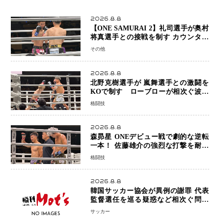
2026.8.8
【ONE SAMURAI 2】礼司選手が奥村
将真選手との接戦を制す カウンター
と正確な打撃で判定勝利
その他
2026.8.8
北野克樹選手が 嵐舞選手との激闘を
KOで制す ローブローが相次ぐ波乱
の展開…涙の勝利「生まれてくる娘の
格闘技
ために750万円を使いたい」
2026.8.8
森昴星 ONEデビュー戦で劇的な逆転
一本！ 佐藤雄介の強烈な打撃を耐え
抜き、リアネイキッドチョークで勝利
格闘技
2026.8.8
韓国サッカー協会が異例の謝罪 代表
監督選任を巡る疑惑など相次ぐ問題
「組織の刷新」誓う
サッカー