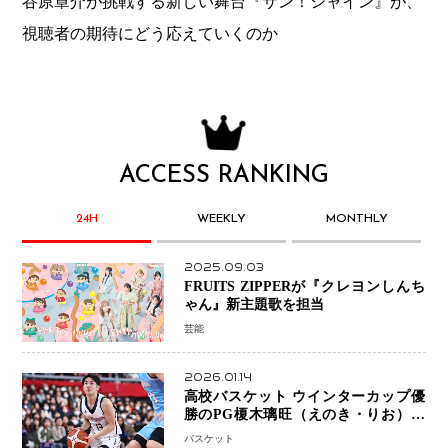
谷原章介が挑戦する新しい舞台『サン！シャイン』が、
視聴者の期待にどう応えていくのか
ACCESS RANKING
24H
WEEKLY
MONTHLY
2025.09.03
FRUITS ZIPPERが『クレヨンしんち
ゃん』新主題歌を担当
芸能
2026.01.14
高校バスケット ウインターカップ優
勝のPG榎木璃旺（えのき・りお）が
プロの現場へ―。
バスケット