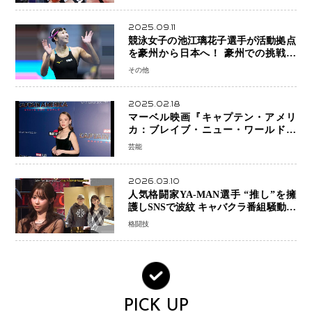
2025.09.11
競泳女子の池江璃花子選手が活動拠点
を豪州から日本へ！ 豪州での挑戦を
糧に、28年ロサンゼルス五輪へ再始動
その他
2025.02.18
マーベル映画『キャプテン・アメリ
カ：ブレイブ・ニュー・ワールド』
新ブラック・ウィドウ役のシラ・ハー
芸能
スとは！？
2026.03.10
人気格闘家YA-MAN選手 “推し”を擁
護しSNSで波紋 キャバクラ番組騒動に
参戦…結果的にPR効果も？
格闘技
PICK UP