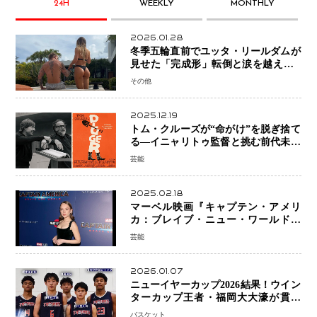
24H
WEEKLY
MONTHLY
2026.01.28
冬季五輪直前でユッタ・リールダムが
見せた「完成形」転倒と涙を越えて─
ミラノで金を狙うオランダ女王の現在
その他
地
2025.12.19
トム・クルーズが“命がけ”を脱ぎ捨て
る―イニャリトゥ監督と挑む前代未聞
の大惨事コメディ「DIGGER ディガ
芸能
ー」始動
2025.02.18
マーベル映画『キャプテン・アメリ
カ：ブレイブ・ニュー・ワールド』
新ブラック・ウィドウ役のシラ・ハー
芸能
スとは！？
2026.01.07
ニューイヤーカップ2026結果！ウイン
ターカップ王者・福岡大大濠が貫禄
V！ 東山は“背番号継承”で新たな物語
バスケット