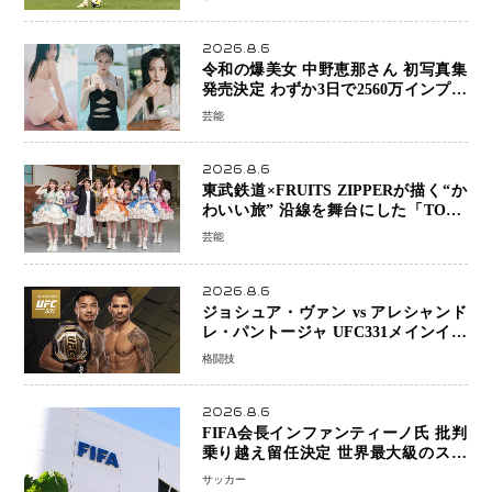
2026.8.6
令和の爆美女 中野恵那さん 初写真集
発売決定 わずか3日で2560万インプレ
ッションを記録した話題の美貌を凝縮
芸能
2026.8.6
東武鉄道×FRUITS ZIPPERが描く“か
わいい旅” 沿線を舞台にした「TOBU
KAWAII PROJECT」が開幕
芸能
2026.8.6
ジョシュア・ヴァン vs アレシャンド
レ・パントージャ UFC331メインイベ
ントで再戦決定 「完全決着」に世界
格闘技
中のファンが熱狂 マネル・ケイプの
王座挑戦は再び遠のく
2026.8.6
FIFA会長インファンティーノ氏 批判
乗り越え留任決定 世界最大級のスポ
ーツ組織を支える「権威」は揺るがず
サッカー