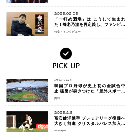
を刻む
2026.02.06
「一軒め酒場」は こうして生まれ
た！養老乃瀧を再定義し、ファンビジ
ネスへ─養老乃瀧100％子会社・
特集・インタビュー
FanPlaceCreate代表・谷酒氏が語
る“地道な再発明”の経営哲学
PICK UP
2026.8.6
韓国プロ野球が史上初の全試合中
止 猛暑が突きつけた「屋外スポーツ
の限界」 日本発のドーム型施設時代
野球
へ
2026.8.6
冨安健洋選手 プレミアリーグ復帰へ
大きく前進 クリスタルパレス加入目
前 メディカルチェックも通過
サッカー