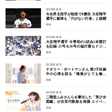
・・・謝罪と改革姿勢
2026.8.6
今永昇太投手が粘投で8勝目 大谷翔平
選手に被弾も「穴がない打者」と脱帽
野球
2026.8.6
大谷翔平選手 今季初の1試合2本塁打
を記録 25号＆26号の猛打賞もドジャ
ースは今季ワーストの6連敗
野球
2026.8.5
ナタリー・ポートマンさん 第3子妊娠
中の心境を語る「嗅覚がとても敏感
に」マタニティフォトも公開
芸能
2026.8.5
二階堂ふみさんらを輩出した「美少女
図鑑」が次世代歌姫を発掘 エイベッ
クスと「美少女歌祭2026」開催決定
芸能
福岡審査を初導入で全国規模へ