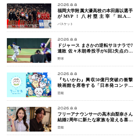
2026.8.8
福岡大学附属大濠高校の本田蕗以選手
がMVP！八村塁主宰「BLACK
SAMURAI SUMMIT 2026」で存在
バスケット
感 NBAへの夢へ大きな一歩「自信に
なった」
2026.8.8
ドジャース まさかの逆転サヨナラで7
連敗 佐々木朗希投手が6回2失点の力
投も勝利届かず、大谷翔平は好機で悔
野球
しい併殺打
2026.8.8
『ちいかわ』興収50億円突破の衝撃
映画館を席巻する「日本発コンテン
ツ」の強さ スパイダーマン、モアナ
芸能
ら世界級作品と並ぶ存在感
2026.8.8
フリーアナウンサーの高木由梨奈さん
結婚2周年に新たな家族を迎える喜び
を報告 夫・岸田タツヤさんと連名
芸能
「夫婦ともに幸せに感じています」