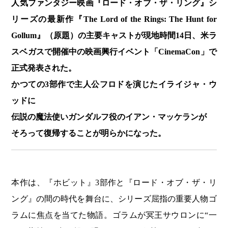
人気ファンタジー映画『ロード・オブ・ザ・リング』シ
リーズの最新作『The Lord of the Rings: The Hunt for
Gollum』（原題）の主要キャストが現地時間14日、米ラ
スベガスで開催中の映画興行イベント「CinemaCon」で
正式発表された。
かつての3部作で主人公フロドを演じたイライジャ・ウ
ッドに
伝説の魔法使いガンダルフ役のイアン・マッケランが
そろって復帰することが明らかになった。
本作は、『ホビット』3部作と『ロード・オブ・ザ・リ
ング』の間の時代を舞台に、シリーズ屈指の重要人物ゴ
ラムに焦点を当てた物語。ゴラムが冥王サウロンに“一