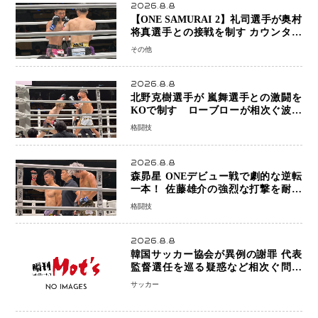
2026.8.8
【ONE SAMURAI 2】礼司選手が奥村
将真選手との接戦を制す カウンター
と正確な打撃で判定勝利
その他
2026.8.8
北野克樹選手が 嵐舞選手との激闘を
KOで制す ローブローが相次ぐ波乱
の展開…涙の勝利「生まれてくる娘の
格闘技
ために750万円を使いたい」
2026.8.8
森昴星 ONEデビュー戦で劇的な逆転
一本！ 佐藤雄介の強烈な打撃を耐え
抜き、リアネイキッドチョークで勝利
格闘技
2026.8.8
韓国サッカー協会が異例の謝罪 代表
監督選任を巡る疑惑など相次ぐ問題
「組織の刷新」誓う
サッカー