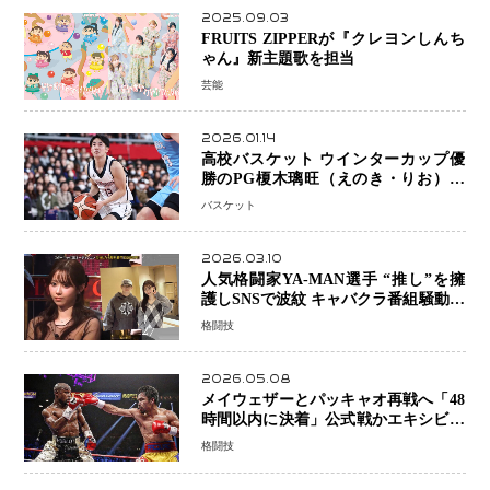
2025.09.03
FRUITS ZIPPERが『クレヨンしんち
ゃん』新主題歌を担当
芸能
2026.01.14
高校バスケット ウインターカップ優
勝のPG榎木璃旺（えのき・りお）が
プロの現場へ―。
バスケット
2026.03.10
人気格闘家YA-MAN選手 “推し”を擁
護しSNSで波紋 キャバクラ番組騒動に
参戦…結果的にPR効果も？
格闘技
2026.05.08
メイウェザーとパッキャオ再戦へ「48
時間以内に決着」公式戦かエキシビシ
ョンか混迷続く
格闘技