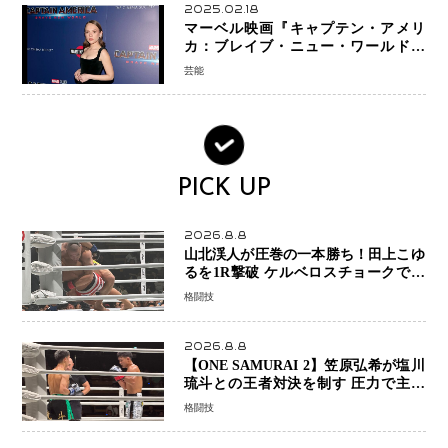
2025.02.18
マーベル映画『キャプテン・アメリ
カ：ブレイブ・ニュー・ワールド』
新ブラック・ウィドウ役のシラ・ハー
芸能
スとは！？
PICK UP
2026.8.8
山北渓人が圧巻の一本勝ち！田上こゆ
るを1R撃破 ケルベロスチョークで存
在感を示す
格闘技
2026.8.8
【ONE SAMURAI 2】笠原弘希が塩川
琉斗との王者対決を制す 圧力で主導
権を握り判定勝利
格闘技