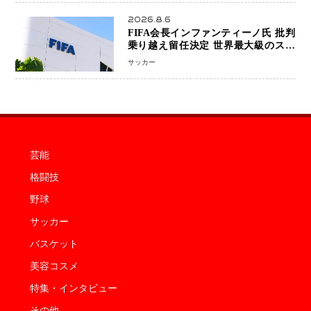
王座挑戦は再び遠のく
2026.8.6
FIFA会長インファンティーノ氏 批判
乗り越え留任決定 世界最大級のスポ
ーツ組織を支える「権威」は揺るがず
サッカー
・・・謝罪と改革姿勢
芸能
格闘技
野球
サッカー
バスケット
美容コスメ
特集・インタビュー
その他