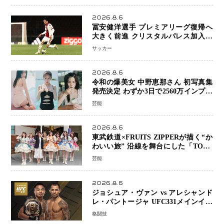
2026.8.6
冨安健洋選手 プレミアリーグ復帰へ
大きく前進 クリスタルパレス加入目
前 メディカルチェックも通過
サッカー
2026.8.6
令和の爆美女 中野恵那さん 初写真集
発売決定 わずか3日で2560万インプレ
ッションを記録した話題の美貌を凝縮
芸能
2026.8.6
東武鉄道×FRUITS ZIPPERが描く“か
わいい旅” 沿線を舞台にした「TOBU
KAWAII PROJECT」が開幕
芸能
2026.8.6
ジョシュア・ヴァン vs アレシャンド
レ・パントージャ UFC331メインイベ
ントで再戦決定 「完全決着」に世界
格闘技
中のファンが熱狂 マネル・ケイプの