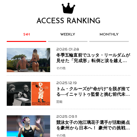
ACCESS RANKING
24H
WEEKLY
MONTHLY
2026.01.28
冬季五輪直前でユッタ・リールダムが
見せた「完成形」転倒と涙を越えて─
ミラノで金を狙うオランダ女王の現在
その他
地
2025.12.19
トム・クルーズが“命がけ”を脱ぎ捨て
る―イニャリトゥ監督と挑む前代未聞
の大惨事コメディ「DIGGER ディガ
芸能
ー」始動
2025.09.11
競泳女子の池江璃花子選手が活動拠点
を豪州から日本へ！ 豪州での挑戦を
糧に、28年ロサンゼルス五輪へ再始動
その他