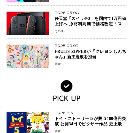
2026.05.08
任天堂「スイッチ2」を国内で1万円値
上げへ 原材料高騰で価格改定「スイ
ッチオンライン」も引き上げ
その他
2025.09.03
FRUITS ZIPPERが『クレヨンしんち
ゃん』新主題歌を担当
芸能
PICK UP
2026.8.6
トイ・ストーリー５が興収100億円突
破 公開34日でピクサー作品 史上最速
日本歴代シリーズ最高更新も目前
芸能