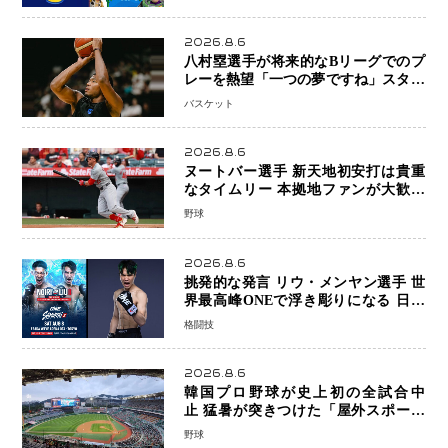
2026.8.6
八村塁選手が将来的なBリーグでのプ
レーを熱望「一つの夢ですね」スター
帰還がリーグ価値を押し上げる可能性
バスケット
2026.8.6
ヌートバー選手 新天地初安打は貴重
なタイムリー 本拠地ファンが大歓声
笑顔で歓喜
野球
2026.8.6
挑発的な発言 リウ・メンヤン選手 世
界最高峰ONEで浮き彫りになる 日本
キックボクシングが直面する“技術
格闘技
戦”の現在地
2026.8.6
韓国プロ野球が史上初の全試合中
止 猛暑が突きつけた「屋外スポーツ
の限界」 日本発のドーム型施設時代
野球
へ