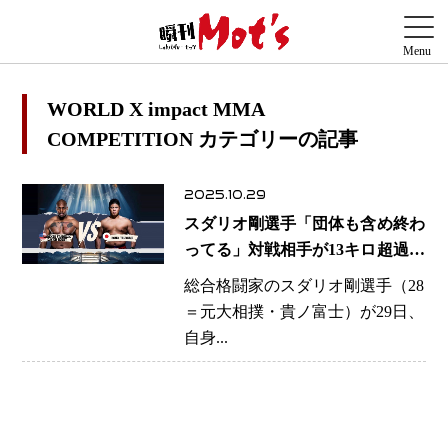
WORLD X impact MMA
COMPETITION カテゴリーの記事
2025.10.29
スダリオ剛選手「団体も含め終わ
ってる」対戦相手が13キロ超過で
メイン試合中止へ・・・プロ意識
総合格闘家のスダリオ剛選手（28
の欠如に問う怒りの訴え
＝元大相撲・貴ノ富士）が29日、
自身...