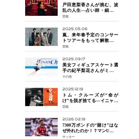
戸田恵梨香さんが挑む、波
乱の人生―占い師・細木数
子をNetflixで実写化
芸能
2025.05.06
嵐、来年春予定のコンサー
トツアーをもって解散 フ
ァンクラブも2026年5月末で
芸能
活動終了
2025.09.17
美女フィギュアスケート選
手の紀平梨花さんがミラノ
五輪出場断念 中部選手権欠
その他
場を発表「安全最優先の判
断」
2025.12.19
トム・クルーズが“命が
け”を脱ぎ捨てる―イニャリ
トゥ監督と挑む前代未聞の
芸能
大惨事コメディ「DIGGER
ディガー」始動
2026.02.19
7300万ポンドの“賭け”はな
ぜ外れたのか！？マンU、サ
ンチョをフリー放出
サッカー