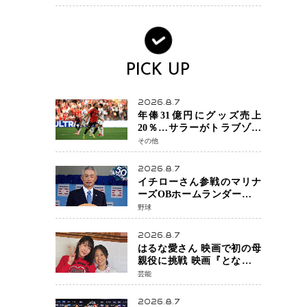
へ・・・補強戦略の転換点
に
PICK UP
2026.8.7
年俸31億円にグッズ売上
20％…サラーがトラブゾン
スポル加入 世界サッカー
その他
は「五大リーグ一強」から
新時代へ
2026.8.7
イチローさん参戦のマリナ
ーズOBホームランダービー
が無料生配信 北米ならで
野球
はの“魅せる興行”に世界が
注目
2026.8.7
はるな愛さん 映画で初の母
親役に挑戦 映画『となりの
とらんす少女ちゃん』11月7
芸能
日公開 未来の自分との対話
を描く注目作
2026.8.7