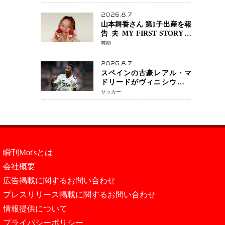
『LOST10』で異色バディ結
成
2026.8.7
山本舞香さん 第1子出産を報
告 夫 MY FIRST STORYの
Hiroさんとの新たな家族生
芸能
活「母子ともに健康」
2026.8.7
スペインの古豪レアル・マ
ドリードがヴィニシウス選
手との契約を2032年まで延
サッカー
長 長期交渉が決着 年俸は約
43億円と現地報道
瞬刊Mot'sとは
会社概要
広告掲載に関するお問い合わせ
プレスリリース掲載に関するお問い合わせ
情報提供について
プライバシーポリシー