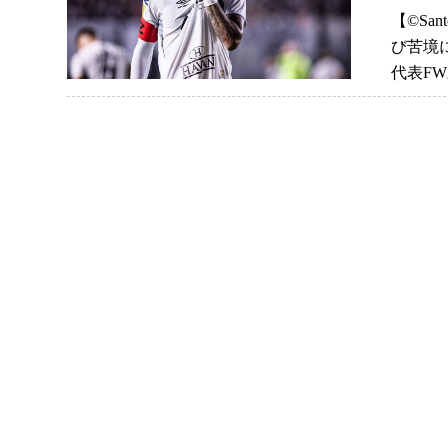
【©️Sa
び苦境
代表F