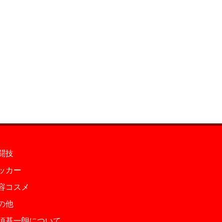
闘技
ッカー
容コスメ
の他
須基一朗について