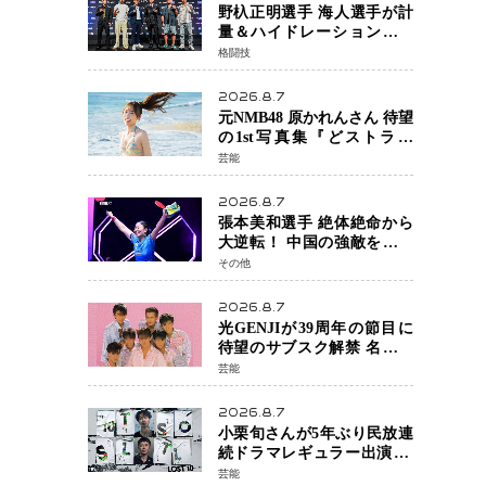
野杁正明選手 海人選手が計
量＆ハイドレーションテス
トをクリア「ONE
格闘技
SAMURAI 2」決戦へ万全の
準備整う
2026.8.7
元NMB48 原かれんさん 待望
の1st写真集『どストライ
ク』発売決定 バリで魅せる
芸能
25歳の新境地
2026.8.7
張本美和選手 絶体絶命から
大逆転！ 中国の強敵を撃破
しWTT横浜でベスト8進出
その他
2026.8.7
光GENJIが39周年の節目に
待望のサブスク解禁 名曲の
数々がデジタル配信へ 40周
芸能
年へ向け1年間で全作品を順
次公開
2026.8.7
小栗旬さんが5年ぶり民放連
続ドラマレギュラー出演 横
浜流星さんと初共演
芸能