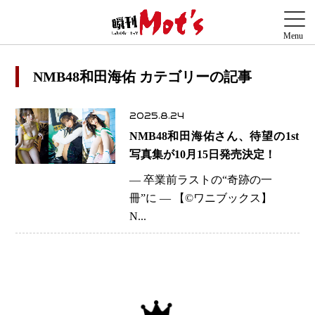
NMB48和田海佑 カテゴリーの記事
2025.8.24
NMB48和田海佑さん、待望の1st
写真集が10月15日発売決定！
― 卒業前ラストの“奇跡の一
冊”に ― 【©️ワニブックス】
N...