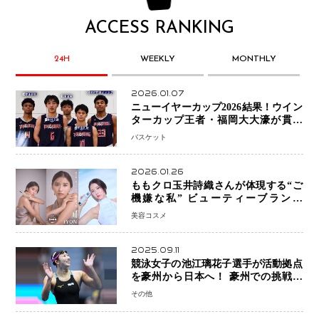
ACCESS RANKING
24H
WEEKLY
MONTHLY
2026.01.07
ニューイヤーカップ2026結果！ウイン
ターカップ王者・福岡大大濠が貫禄
V！ 東山は“背番号継承”で新たな物語
バスケット
を刻む
2026.01.26
ももクロ玉井詩織さんが体現する“ご
機嫌な私” ビューティーブランド
「iYON」が描く新しいスキンケア体
美容コスメ
験
2025.09.11
競泳女子の池江璃花子選手が活動拠点
を豪州から日本へ！ 豪州での挑戦を
糧に、28年ロサンゼルス五輪へ再始動
その他