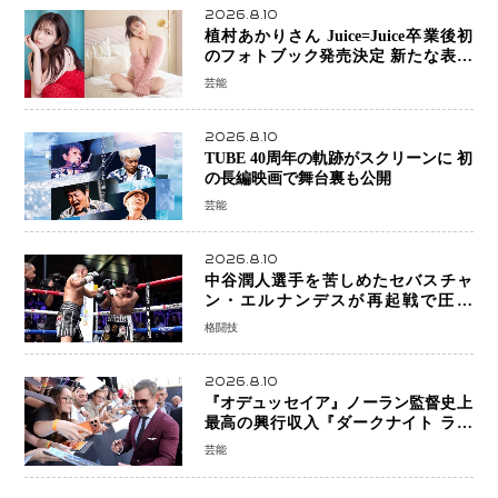
2026.8.10
植村あかりさん Juice=Juice卒業後初
のフォトブック発売決定 新たな表現
者としての“今”を凝縮
芸能
2026.8.10
TUBE 40周年の軌跡がスクリーンに 初
の長編映画で舞台裏も公開
芸能
2026.8.10
中谷潤人選手を苦しめたセバスチャ
ン・エルナンデスが再起戦で圧巻
KO 2回で相手を沈める…次戦は亀田
格闘技
京之介
2026.8.10
『オデュッセイア』ノーラン監督史上
最高の興行収入『ダークナイト ライ
ジング』超え、世界で11億ドル突破
芸能