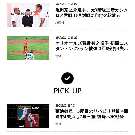
2025.09.19
亀田京之介選手、元3階級王者カシメ
ロと舌戦 10月対戦に向け火花散る
格闘技
2025.09.21
オリオールズ菅野智之投手 初回にス
タントンに3ラン被弾 3回6安打4失点
で降板
野球
PICK UP
2026.8.10
菊池雄星、3度目のリハビリ登板 4回
途中4失点も7奪三振 復帰へ実戦登板
を重ねる
野球