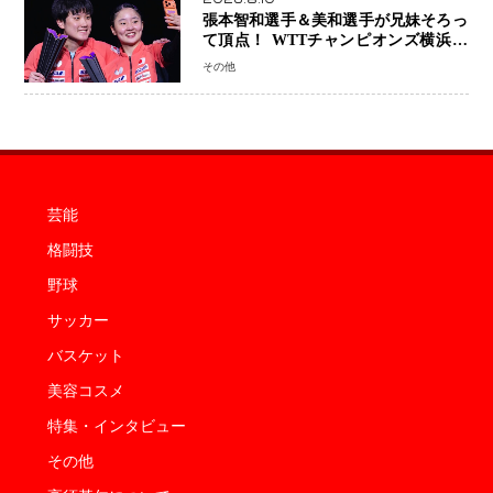
張本智和選手＆美和選手が兄妹そろっ
て頂点！ WTTチャンピオンズ横浜で
史上初の快挙 2人で約1264万円の優
その他
勝賞金
芸能
格闘技
野球
サッカー
バスケット
美容コスメ
特集・インタビュー
その他