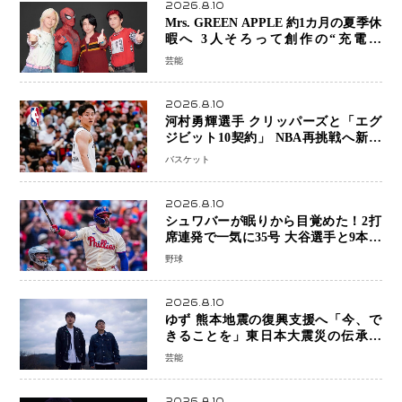
2026.8.10
Mrs. GREEN APPLE 約1カ月の夏季休
暇へ 3人そろって創作の“充電期
間”「自分らしいインプットを」
芸能
2026.8.10
河村勇輝選手 クリッパーズと「エグ
ジビット10契約」 NBA再挑戦へ新た
な一歩、八村塁選手との共闘にも期待
バスケット
2026.8.10
シュワバーが眠りから目覚めた！2打
席連発で一気に35号 大谷選手と9本差
に 本塁打王争いで単独トップ浮上
野球
2026.8.10
ゆず 熊本地震の復興支援へ「今、で
きることを」東日本大震災の伝承歌
「幾重」ライブ音源を配信、収益を全
芸能
額寄付
2026.8.10