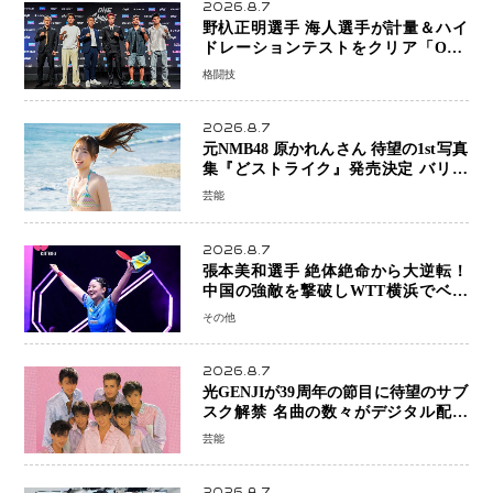
2026.8.7
野杁正明選手 海人選手が計量＆ハイ
ドレーションテストをクリア「ONE
SAMURAI 2」決戦へ万全の準備整う
格闘技
2026.8.7
元NMB48 原かれんさん 待望の1st写真
集『どストライク』発売決定 バリで
魅せる25歳の新境地
芸能
2026.8.7
張本美和選手 絶体絶命から大逆転！
中国の強敵を撃破しWTT横浜でベス
ト8進出
その他
2026.8.7
光GENJIが39周年の節目に待望のサブ
スク解禁 名曲の数々がデジタル配信
へ 40周年へ向け1年間で全作品を順次
芸能
公開
2026.8.7