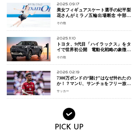
2025.09.17
美女フィギュアスケート選手の紀平梨
花さんがミラノ五輪出場断念 中部選
手権欠場を発表「安全最優先の判断」
その他
2025.11.10
トヨタ、9代目「ハイラックス」をタ
イで世界初公開 電動化戦略の象徴と
なるBEVモデルを初設定
その他
2026.02.19
7300万ポンドの“賭け”はなぜ外れたの
か！？マンU、サンチョをフリー放出
へ・・・補強戦略の転換点に
サッカー
PICK UP