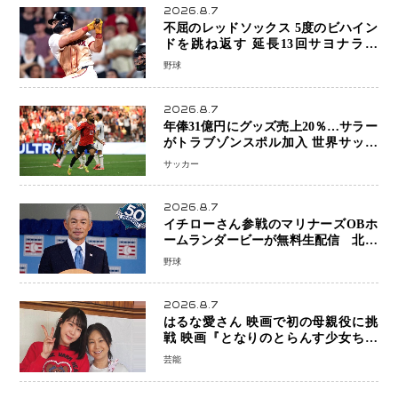
2026.8.7
不屈のレッドソックス 5度のビハイン
ドを跳ね返す 延長13回サヨナラ勝
ち 吉田正尚選手も2安打1打点で貢献 4
野球
得点以上は驚異の28連勝
2026.8.7
年俸31億円にグッズ売上20％…サラー
がトラブゾンスポル加入 世界サッカ
ーは「五大リーグ一強」から新時代へ
サッカー
2026.8.7
イチローさん参戦のマリナーズOBホ
ームランダービーが無料生配信 北米
ならではの“魅せる興行”に世界が注目
野球
2026.8.7
はるな愛さん 映画で初の母親役に挑
戦 映画『となりのとらんす少女ちゃ
ん』11月7日公開 未来の自分との対話
芸能
を描く注目作