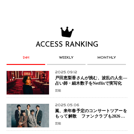
ACCESS RANKING
24H
WEEKLY
MONTHLY
2025.09.12
戸田恵梨香さんが挑む、波乱の人生―
占い師・細木数子をNetflixで実写化
芸能
2025.05.06
嵐、来年春予定のコンサートツアーを
もって解散 ファンクラブも2026年5
月末で活動終了
芸能