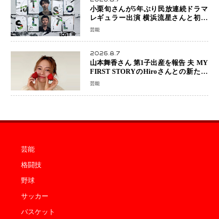
小栗旬さんが5年ぶり民放連続ドラマ
レギュラー出演 横浜流星さんと初共
演『LOST10』で異色バディ結成
芸能
2026.8.7
山本舞香さん 第1子出産を報告 夫 MY
FIRST STORYのHiroさんとの新たな
家族生活「母子ともに健康」
芸能
芸能
格闘技
野球
サッカー
バスケット