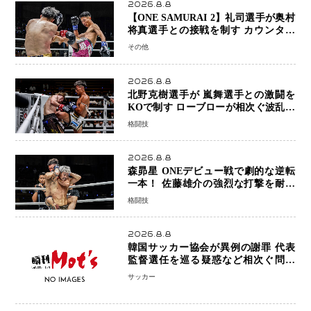
2026.8.8
【ONE SAMURAI 2】礼司選手が奥村
将真選手との接戦を制す カウンター
と正確な打撃で判定勝利
その他
2026.8.8
北野克樹選手が 嵐舞選手との激闘を
KOで制す ローブローが相次ぐ波乱の
展開…涙の勝利「生まれてくる娘のた
格闘技
めに750万円を使いたい」
2026.8.8
森昴星 ONEデビュー戦で劇的な逆転
一本！ 佐藤雄介の強烈な打撃を耐え
抜き、リアネイキッドチョークで勝利
格闘技
2026.8.8
韓国サッカー協会が異例の謝罪 代表
監督選任を巡る疑惑など相次ぐ問題
「組織の刷新」誓う
サッカー