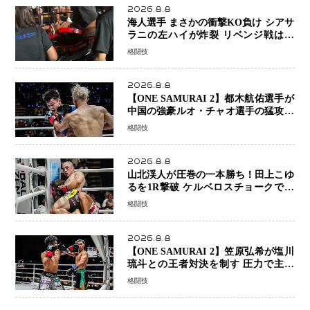
2026.8.8
海人選手 まさかの衝撃KO負け シアサ
ラニの左ハイが炸裂 リベンジ戦は一
瞬で決着
格闘技
2026.8.8
【ONE SAMURAI 2】都木航佑選手が
中国の強豪ルオ・チャオ選手の猛攻を
受けながらも的確な攻撃で応戦 最後
格闘技
まで打ち合うも判定でチャオに軍配
2026.8.8
山北渓人が圧巻の一本勝ち！田上こゆ
るを1R撃破 ケルベロスチョークで存
在感を示す
格闘技
2026.8.8
【ONE SAMURAI 2】笠原弘希が塩川
琉斗との王者対決を制す 圧力で主導
権を握り判定勝利
格闘技