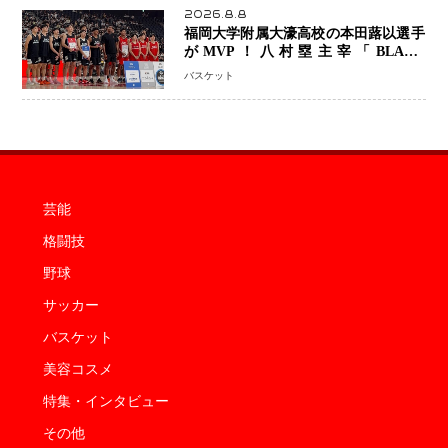
2026.8.8
福岡大学附属大濠高校の本田蕗以選手
がMVP！八村塁主宰「BLACK
SAMURAI SUMMIT 2026」で存在
バスケット
感 NBAへの夢へ大きな一歩「自信に
なった」
芸能
格闘技
野球
サッカー
バスケット
美容コスメ
特集・インタビュー
その他