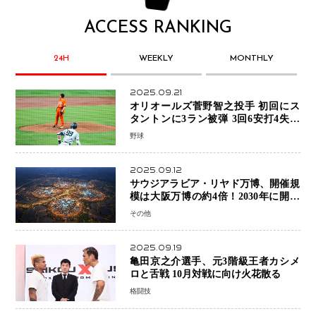
ACCESS RANKING
24H
WEEKLY
MONTHLY
2025.09.21
オリオールズ菅野智之投手 初回にス
タントンに3ラン被弾 3回6安打4失点
で降板
野球
2025.09.12
サウジアラビア・リヤド万博、開催規
模は大阪万博の約4倍！2030年に開幕
予定
その他
2025.09.19
亀田京之介選手、元3階級王者カシメ
ロと舌戦 10月対戦に向け火花散る
格闘技