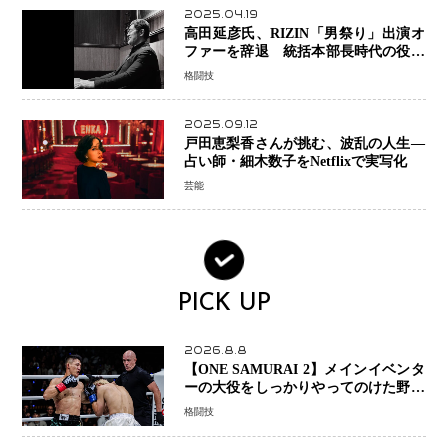
2025.04.19
高田延彦氏、RIZIN「男祭り」出演オ
ファーを辞退 統括本部長時代の役目
「すでに終えています」と明言
格闘技
2025.09.12
戸田恵梨香さんが挑む、波乱の人生―
占い師・細木数子をNetflixで実写化
芸能
PICK UP
2026.8.8
【ONE SAMURAI 2】メインイベンタ
ーの大役をしっかりやってのけた野杁
正明が衝撃のリベンジ！ リウ・メン
格闘技
ヤンを1R・2分59秒KO、左カウンタ
ーで完全決着