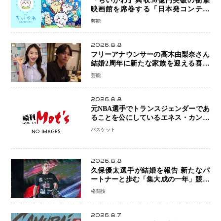
『ちいかわ』興収50億円突破の衝撃
映画館を席巻する「日本発コンテン
ツ」の強さ スパイダーマン、モアナ
芸能
ら世界級作品と並ぶ存在感
2026.8.8
フリーアナウンサーの高木由梨奈さん
結婚2周年に新たな家族を迎える喜び
を報告 夫・岸田タツヤさんと連名
芸能
「夫婦ともに幸せに感じています」
2026.8.8
元NBA選手でトランスジェンダーであ
ることを公にしているエネス・カンタ
ーがWNBAドラフト参戦を表明「参加
バスケット
資格を満たしている」異例の挑戦、そ
の背景に女子スポーツを巡る議論
2026.8.8
久保優太選手が結婚を報告 新たなパ
ートナーと歩む「集大成の一年」競技
生活を支える存在に感謝
格闘技
2026.8.7