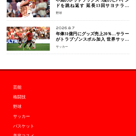
不屈のレッドソックス 5度のビハイン
ドを跳ね返す 延長13回サヨナラ勝
ち 吉田正尚選手も2安打1打点で貢献 4
野球
得点以上は驚異の28連勝
2026.8.7
年俸31億円にグッズ売上20％…サラー
がトラブゾンスポル加入 世界サッカ
ーは「五大リーグ一強」から新時代へ
サッカー
芸能
格闘技
野球
サッカー
バスケット
美容コスメ