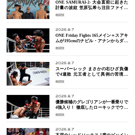
ONE SAMURAI-2- 大会直前に起きた
計量の波紋 笠原弘希ら注目ファイタ
ーは契約体重で決戦へ、山本歩夢と平
格闘技
山諒選手戦は中止に
2026.8.7
ONE Friday Fights 165メイン＝スアキ
ムが195cmのナビル・アナンからダウ
ン奪取！猛反撃を耐え抜き判定勝利、
格闘技
8連勝を達成
2026.8.7
スーパーレック まさかの右ひざ負傷
で4連敗 元王者として異例の苦境…
「アクシデント」でも消えない危険信
格闘技
号
2026.8.7
優勝候補のグレゴリアンが一番乗りで
4強入り！ 徹底したローキックでウス
ビャンを攻略、判定勝利
格闘技
2026.8.7