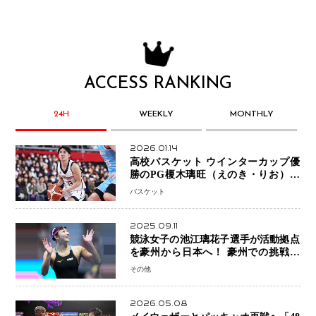
ACCESS RANKING
24H
WEEKLY
MONTHLY
2026.01.14
高校バスケット ウインターカップ優
勝のPG榎木璃旺（えのき・りお）が
プロの現場へ―。
バスケット
2025.09.11
競泳女子の池江璃花子選手が活動拠点
を豪州から日本へ！ 豪州での挑戦を
糧に、28年ロサンゼルス五輪へ再始動
その他
2026.05.08