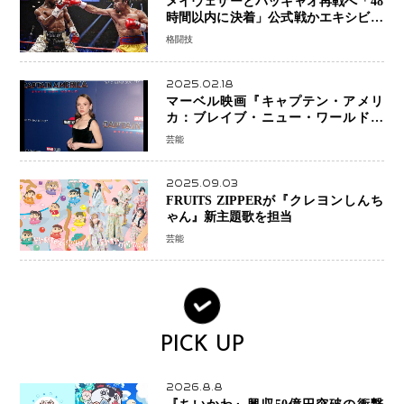
メイウェザーとパッキャオ再戦へ「48
時間以内に決着」公式戦かエキシビシ
ョンか混迷続く
格闘技
2025.02.18
マーベル映画『キャプテン・アメリ
カ：ブレイブ・ニュー・ワールド』
新ブラック・ウィドウ役のシラ・ハー
芸能
スとは！？
2025.09.03
FRUITS ZIPPERが『クレヨンしんち
ゃん』新主題歌を担当
芸能
PICK UP
2026.8.8