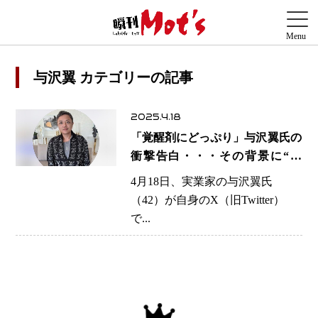
与沢翼 カテゴリーの記事
2025.4.18
「覚醒剤にどっぷり」与沢翼氏の
衝撃告白・・・その背景に“脅
迫”の影？
4月18日、実業家の与沢翼氏
（42）が自身のX（旧Twitter）
で...