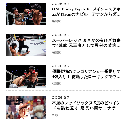
2026.8.7
ONE Friday Fights 165メイン＝スアキ
ムが195cmのナビル・アナンからダウ
ン奪取！猛反撃を耐え抜き判定勝利、
格闘技
8連勝を達成
2026.8.7
スーパーレック まさかの右ひざ負傷
で4連敗 元王者として異例の苦境…
「アクシデント」でも消えない危険信
格闘技
号
2026.8.7
優勝候補のグレゴリアンが一番乗りで
4強入り！ 徹底したローキックでウス
ビャンを攻略、判定勝利
格闘技
2026.8.7
不屈のレッドソックス 5度のビハイン
ドを跳ね返す 延長13回サヨナラ勝
ち 吉田正尚選手も2安打1打点で貢献 4
野球
得点以上は驚異の28連勝