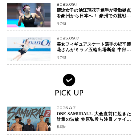
2025.09.11
競泳女子の池江璃花子選手が活動拠点
を豪州から日本へ！ 豪州での挑戦を
糧に、28年ロサンゼルス五輪へ再始動
その他
2025.09.17
美女フィギュアスケート選手の紀平梨
花さんがミラノ五輪出場断念 中部選
手権欠場を発表「安全最優先の判断」
その他
PICK UP
2026.8.7
ONE SAMURAI-2- 大会直前に起きた
計量の波紋 笠原弘希ら注目ファイタ
ーは契約体重で決戦へ、山本歩夢と平
格闘技
山諒選手戦は中止に