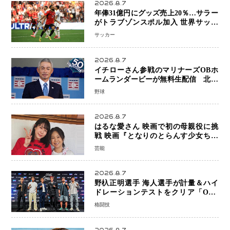
2026.8.7
年俸31億円にグッズ売上20％…サラー
がトラブゾンスポル加入 世界サッカ
ーは「五大リーグ一強」から新時代へ
サッカー
2026.8.7
イチローさん参戦のマリナーズOBホ
ームランダービーが無料生配信 北米
ならではの“魅せる興行”に世界が注目
野球
2026.8.7
はるな愛さん 映画で初の母親役に挑
戦 映画『となりのとらんす少女ちゃ
ん』11月7日公開 未来の自分との対話
芸能
を描く注目作
2026.8.7
野杁正明選手 海人選手が計量＆ハイ
ドレーションテストをクリア「ONE
SAMURAI 2」決戦へ万全の準備整う
格闘技