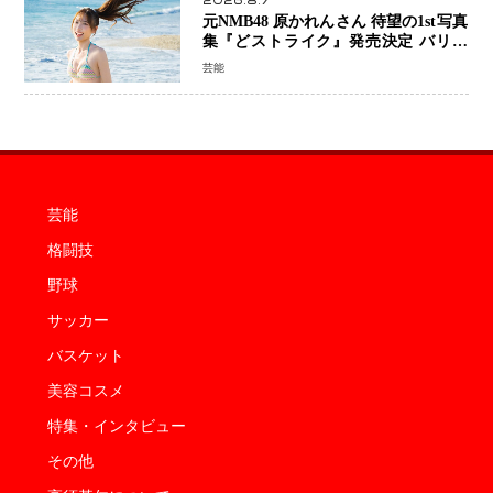
2026.8.7
元NMB48 原かれんさん 待望の1st写真
集『どストライク』発売決定 バリで
魅せる25歳の新境地
芸能
芸能
格闘技
野球
サッカー
バスケット
美容コスメ
特集・インタビュー
その他