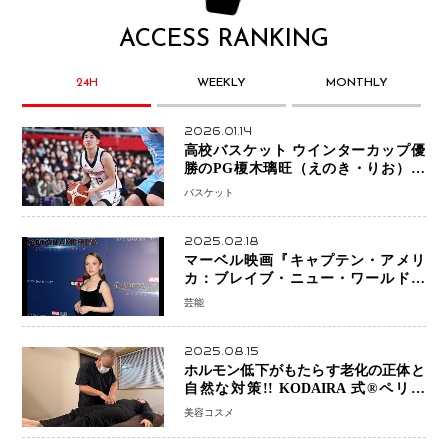
ACCESS RANKING
24H
WEEKLY
MONTHLY
2026.01.14
高校バスケット ウインターカップ優
勝のPG榎木璃旺（えのき・りお）が
プロの現場へ―。
バスケット
2025.02.18
マーベル映画『キャプテン・アメリ
カ：ブレイブ・ニュー・ワールド』
新ブラック・ウィドウ役のシラ・ハー
芸能
スとは！？
2025.08.15
ホルモン低下がもたらす老化の正体と
自然な対策!! KODAIRA 式®ペリネ
（骨盤底筋）ケア
美容コスメ