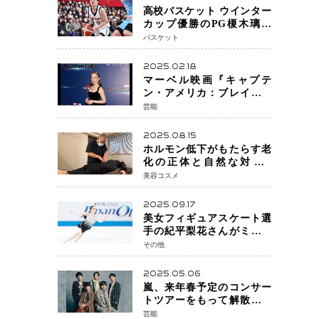
高校バスケット ウインター
カップ優勝のPG榎木璃旺
（えのき・りお）がプロの
バスケット
現場へ―。
2025.02.18
マーベル映画『キャプテ
ン・アメリカ：ブレイブ・
ニュー・ワールド』 新ブラ
芸能
ック・ウィドウ役のシラ・
ハースとは！？
2025.08.15
ホルモン低下がもたらす老
化の正体と自然な対策!!
KODAIRA 式®ペリネ（骨盤
美容コスメ
底筋）ケア
2025.09.17
美女フィギュアスケート選
手の紀平梨花さんがミラノ
五輪出場断念 中部選手権欠
その他
場を発表「安全最優先の判
断」
2025.05.06
嵐、来年春予定のコンサー
トツアーをもって解散 フ
ァンクラブも2026年5月末で
芸能