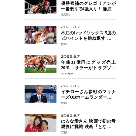
優勝候補のグレゴリアンが
一番乗りで4強入り！ 徹底し
たローキックでウスビャン
格闘技
を攻略、判定勝利
2026.8.7
不屈のレッドソックス 5度の
ビハインドを跳ね返す 延長
13回サヨナラ勝ち 吉田正尚
野球
選手も2安打1打点で貢献 4得
点以上は驚異の28連勝
2026.8.7
年俸31億円にグッズ売上
20％…サラーがトラブゾン
スポル加入 世界サッカーは
サッカー
「五大リーグ一強」から新
時代へ
2026.8.7
イチローさん参戦のマリナ
ーズOBホームランダービー
が無料生配信 北米ならで
野球
はの“魅せる興行”に世界が
注目
2026.8.7
はるな愛さん 映画で初の母
親役に挑戦 映画『となりの
とらんす少女ちゃん』11月7
芸能