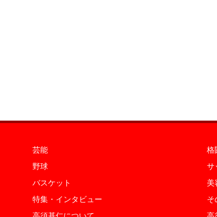
芸能
格
野球
サ
バスケット
美
特集・インタビュー
そ
高須基仁について
高