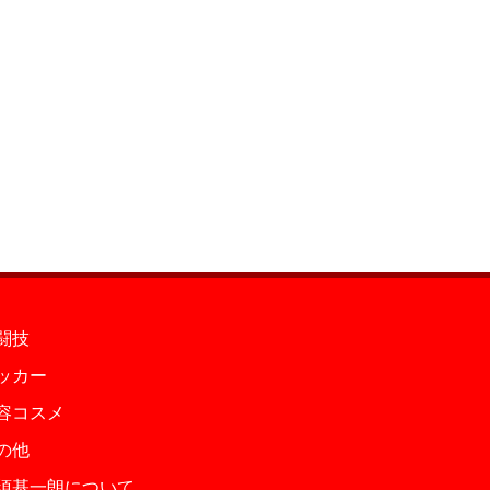
闘技
ッカー
容コスメ
の他
須基一朗について