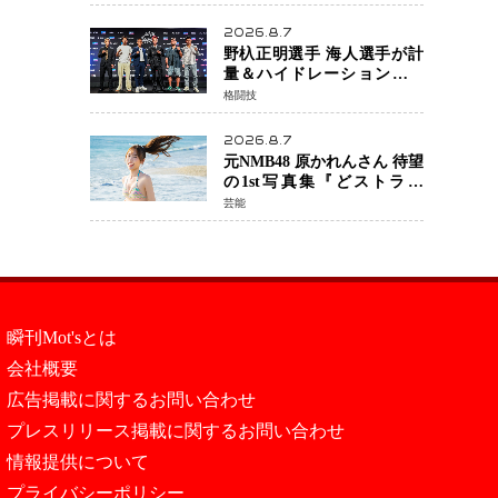
日公開 未来の自分との対話
を描く注目作
2026.8.7
野杁正明選手 海人選手が計
量＆ハイドレーションテス
トをクリア「ONE
格闘技
SAMURAI 2」決戦へ万全の
準備整う
2026.8.7
元NMB48 原かれんさん 待望
の1st写真集『どストライ
ク』発売決定 バリで魅せる
芸能
25歳の新境地
瞬刊Mot'sとは
会社概要
広告掲載に関するお問い合わせ
プレスリリース掲載に関するお問い合わせ
情報提供について
プライバシーポリシー