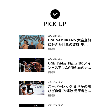
活動終了
PICK UP
2026.8.7
ONE SAMURAI-2- 大会直前
に起きた計量の波紋 笠原弘
希ら注目ファイターは契約
格闘技
体重で決戦へ、山本歩夢と
平山諒選手戦は中止に
2026.8.7
ONE Friday Fights 165メイ
ン＝スアキムが195cmのナビ
ル・アナンからダウン奪
格闘技
取！猛反撃を耐え抜き判定
勝利、8連勝を達成
2026.8.7
スーパーレック まさかの右
ひざ負傷で4連敗 元王者とし
て異例の苦境…「アクシデ
格闘技
ント」でも消えない危険信
号
2026.8.7