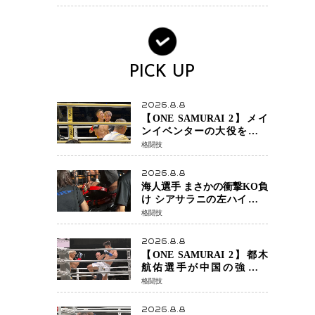
の戦いも視野に
PICK UP
2026.8.8
【ONE SAMURAI 2】メイ
ンイベンターの大役をしっ
かりやってのけた野杁正明
格闘技
が衝撃のリベンジ！ リ
ウ・メンヤンを1R・2分59秒
2026.8.8
KO、左カウンターで完全決
海人選手 まさかの衝撃KO負
着
け シアサラニの左ハイが炸
裂 リベンジ戦は一瞬で決着
格闘技
2026.8.8
【ONE SAMURAI 2】都木
航佑選手が中国の強豪ル
オ・チャオの猛攻を受けな
格闘技
がらも的確な攻撃で応戦
最後まで打ち合うも判定で
2026.8.8