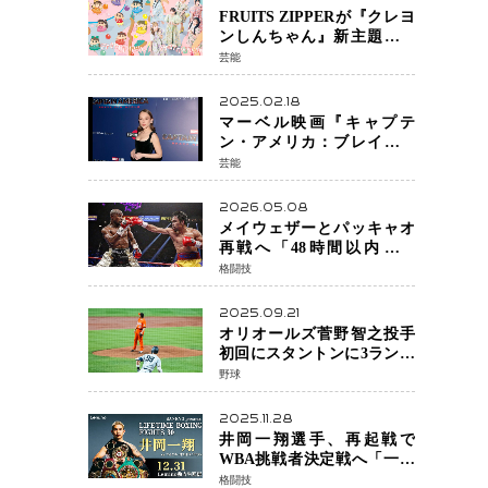
FRUITS ZIPPERが『クレヨ
ンしんちゃん』新主題歌を
担当
芸能
2025.02.18
マーベル映画『キャプテ
ン・アメリカ：ブレイブ・
ニュー・ワールド』 新ブラ
芸能
ック・ウィドウ役のシラ・
ハースとは！？
2026.05.08
メイウェザーとパッキャオ
再戦へ「48時間以内に決
着」公式戦かエキシビショ
格闘技
ンか混迷続く
2025.09.21
オリオールズ菅野智之投手
初回にスタントンに3ラン被
弾 3回6安打4失点で降板
野球
2025.11.28
井岡一翔選手、再起戦で
WBA挑戦者決定戦へ「一番
やりたい」井上拓真選手と
格闘技