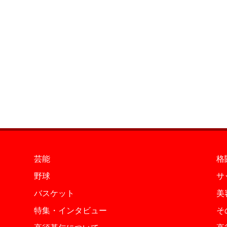
芸能
格
野球
サ
バスケット
美
特集・インタビュー
そ