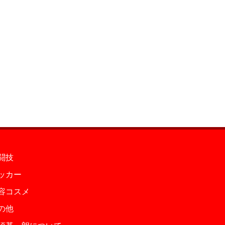
闘技
ッカー
容コスメ
の他