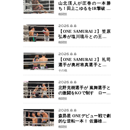
チャオに軍配
山北渓人が圧巻の一本勝
ち！田上こゆるを1R撃破 ケ
ルベロスチョークで存在感
格闘技
を示す
2026.8.8
【ONE SAMURAI 2】笠原
弘希が塩川琉斗との王者対
決を制す 圧力で主導権を握
格闘技
り判定勝利
2026.8.8
【ONE SAMURAI 2】礼司
選手が奥村将真選手との接
戦を制す カウンターと正確
その他
な打撃で判定勝利
2026.8.8
北野克樹選手が 嵐舞選手と
の激闘をKOで制す ローブ
ローが相次ぐ波乱の展開…
格闘技
涙の勝利「生まれてくる娘
のために750万円を使いた
2026.8.8
い」
森昴星 ONEデビュー戦で劇
的な逆転一本！ 佐藤雄介の
強烈な打撃を耐え抜き、リ
格闘技