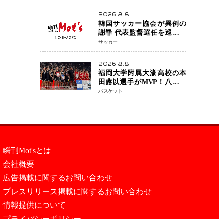
アネイキッドチョークで勝
利
2026.8.8
韓国サッカー協会が異例の
謝罪 代表監督選任を巡る疑
惑など相次ぐ問題「組織の
サッカー
刷新」誓う
2026.8.8
福岡大学附属大濠高校の本
田蕗以選手がMVP！八村塁
主宰「BLACK SAMURAI
バスケット
SUMMIT 2026」で存在感
NBAへの夢へ大きな一歩
「自信になった」
瞬刊Mot'sとは
会社概要
広告掲載に関するお問い合わせ
プレスリリース掲載に関するお問い合わせ
情報提供について
プライバシーポリシー