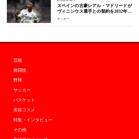
スペインの古豪レアル・マドリードが
ヴィニシウス選手との契約を2032年ま
で延長 長期交渉が決着 年俸は約43億
サッカー
円と現地報道
芸能
格闘技
野球
サッカー
バスケット
美容コスメ
特集・インタビュー
その他