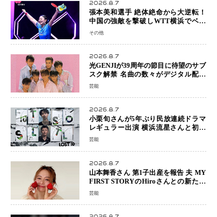
2026.8.7
張本美和選手 絶体絶命から大逆転！
中国の強敵を撃破しWTT横浜でベス
ト8進出
その他
2026.8.7
光GENJIが39周年の節目に待望のサブ
スク解禁 名曲の数々がデジタル配信
へ 40周年へ向け1年間で全作品を順次
芸能
公開
2026.8.7
小栗旬さんが5年ぶり民放連続ドラマ
レギュラー出演 横浜流星さんと初共
演『LOST10』で異色バディ結成
芸能
2026.8.7
山本舞香さん 第1子出産を報告 夫 MY
FIRST STORYのHiroさんとの新たな
家族生活「母子ともに健康」
芸能
2026.8.7