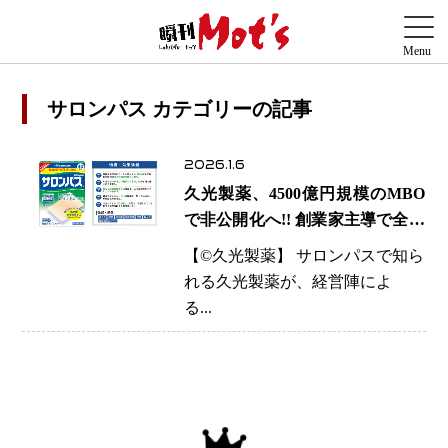
サロンパス カテゴリーの記事
2026.1.6
久光製薬、4500億円規模のMBO
で非公開化へ!! 創業家主導で全株
取得、成長投資に経営の自由度確
【©️久光製薬】 サロンパスで知ら
保
れる久光製薬が、経営陣によ
る...