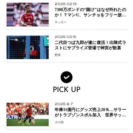
2026.02.19
7300万ポンドの“賭け”はなぜ外れたの
か！？マンU、サンチョをフリー放出
へ・・・補強戦略の転換点に
サッカー
2026.03.15
二代目つば九郎が遂に復活！出陣式ラ
ストにサプライズ登場で神宮が歓喜
野球
PICK UP
2026.8.7
年俸31億円にグッズ売上20％…サラー
がトラブゾンスポル加入 世界サッカ
ーは「五大リーグ一強」から新時代へ
その他