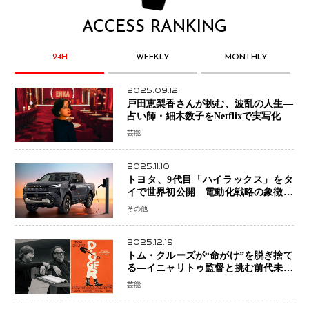
ACCESS RANKING
24H
WEEKLY
MONTHLY
2025.09.12
戸田恵梨香さんが挑む、波乱の人生―
占い師・細木数子をNetflixで実写化
芸能
2025.11.10
トヨタ、9代目「ハイラックス」をタ
イで世界初公開 電動化戦略の象徴と
なるBEVモデルを初設定
その他
2025.12.19
トム・クルーズが“命がけ”を脱ぎ捨て
る―イニャリトゥ監督と挑む前代未聞
の大惨事コメディ「DIGGER ディガ
芸能
ー」始動