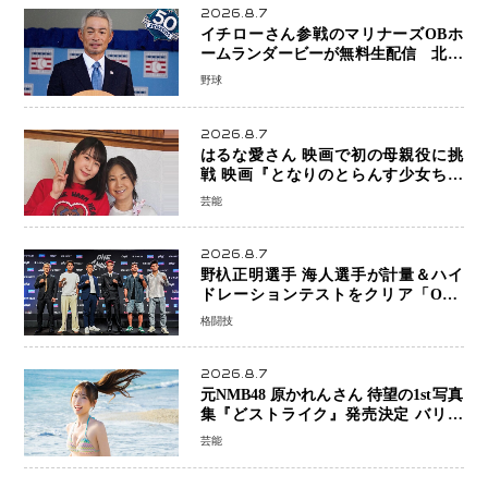
2026.8.7
イチローさん参戦のマリナーズOBホ
ームランダービーが無料生配信 北米
ならではの“魅せる興行”に世界が注目
野球
2026.8.7
はるな愛さん 映画で初の母親役に挑
戦 映画『となりのとらんす少女ちゃ
ん』11月7日公開 未来の自分との対話
芸能
を描く注目作
2026.8.7
野杁正明選手 海人選手が計量＆ハイ
ドレーションテストをクリア「ONE
SAMURAI 2」決戦へ万全の準備整う
格闘技
2026.8.7
元NMB48 原かれんさん 待望の1st写真
集『どストライク』発売決定 バリで
魅せる25歳の新境地
芸能