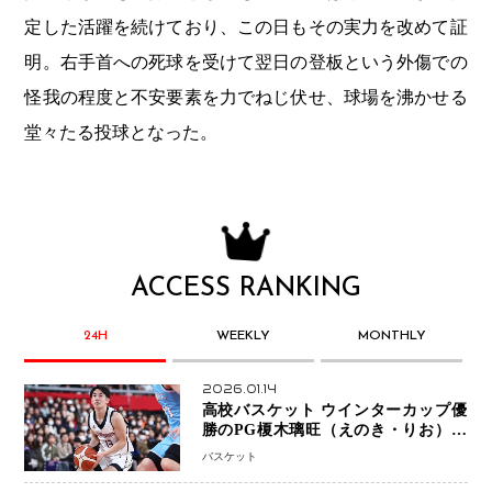
定した活躍を続けており、この日もその実力を改めて証
明。右手首への死球を受けて翌日の登板という外傷での
怪我の程度と不安要素を力でねじ伏せ、球場を沸かせる
堂々たる投球となった。
ACCESS RANKING
24H
WEEKLY
MONTHLY
2026.01.14
高校バスケット ウインターカップ優
勝のPG榎木璃旺（えのき・りお）が
プロの現場へ―。
バスケット