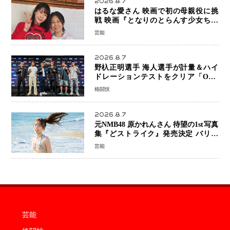
2026.8.7
はるな愛さん 映画で初の母親役に挑
戦 映画『となりのとらんす少女ちゃ
ん』11月7日公開 未来の自分との対話
芸能
を描く注目作
2026.8.7
野杁正明選手 海人選手が計量＆ハイ
ドレーションテストをクリア「ONE
SAMURAI 2」決戦へ万全の準備整う
格闘技
2026.8.7
元NMB48 原かれんさん 待望の1st写真
集『どストライク』発売決定 バリで
魅せる25歳の新境地
芸能
芸能