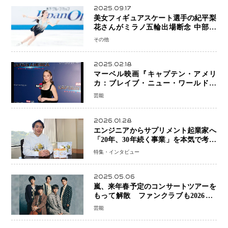
2025.09.17
美女フィギュアスケート選手の紀平梨
花さんがミラノ五輪出場断念 中部選
手権欠場を発表「安全最優先の判断」
その他
2025.02.18
マーベル映画『キャプテン・アメリ
カ：ブレイブ・ニュー・ワールド』
新ブラック・ウィドウ役のシラ・ハー
芸能
スとは！？
2026.01.28
エンジニアからサプリメント起業家へ
「20年、30年続く事業」を本気で考え
た竹田嶺さんの決断
特集・インタビュー
2025.05.06
嵐、来年春予定のコンサートツアーを
もって解散 ファンクラブも2026年5
月末で活動終了
芸能