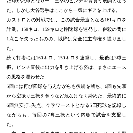
た球が死球となり一、三塁のピンチを背負う展開となっ
た。しかし大谷選手はここから一気にギアを上げる。
カストロとの対戦では、この試合最速となる161キロを
計測。158キロ、159キロと剛速球を連発し、併殺の間に
1点こそ失ったものの、以降は完全に主導権を握り直し
た。
続く打者には160キロ、159キロを連発し、最後は3球三
振。ピンチ直後に出力を引き上げる姿は、まさにエース
の風格を漂わせた。
5回には再び四球を与えながらも後続を断ち、6回も先頭
から空振り三振を奪うなど危なげなく締めた。最終的に
6回無安打1失点、今季ワーストとなる5四死球を記録し
ながらも、毎回の7奪三振という内容で試合を支配し
た。