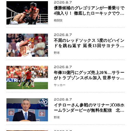
2026.8.7
優勝候補のグレゴリアンが一番乗りで
4強入り！ 徹底したローキックでウス
ビャンを攻略、判定勝利
格闘技
2026.8.7
不屈のレッドソックス 5度のビハイン
ドを跳ね返す 延長13回サヨナラ勝
ち 吉田正尚選手も2安打1打点で貢献 4
野球
得点以上は驚異の28連勝
2026.8.7
年俸31億円にグッズ売上20％…サラー
がトラブゾンスポル加入 世界サッカ
ーは「五大リーグ一強」から新時代へ
サッカー
2026.8.7
イチローさん参戦のマリナーズOBホ
ームランダービーが無料生配信 北米
ならではの“魅せる興行”に世界が注目
野球