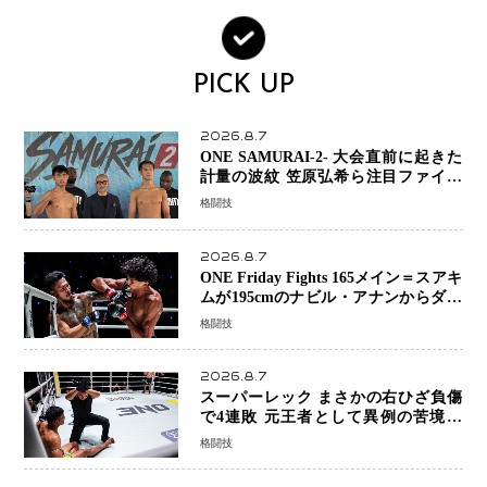
PICK UP
2026.8.7
ONE SAMURAI-2- 大会直前に起きた
計量の波紋 笠原弘希ら注目ファイタ
ーは契約体重で決戦へ、山本歩夢と平
格闘技
山諒選手戦は中止に
2026.8.7
ONE Friday Fights 165メイン＝スアキ
ムが195cmのナビル・アナンからダウ
ン奪取！猛反撃を耐え抜き判定勝利、
格闘技
8連勝を達成
2026.8.7
スーパーレック まさかの右ひざ負傷
で4連敗 元王者として異例の苦境…
「アクシデント」でも消えない危険信
格闘技
号