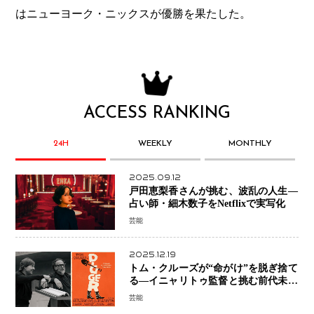
はニューヨーク・ニックスが優勝を果たした。
ACCESS RANKING
24H
WEEKLY
MONTHLY
2025.09.12
戸田恵梨香さんが挑む、波乱の人生―
占い師・細木数子をNetflixで実写化
芸能
2025.12.19
トム・クルーズが“命がけ”を脱ぎ捨て
る―イニャリトゥ監督と挑む前代未聞
の大惨事コメディ「DIGGER ディガ
芸能
ー」始動