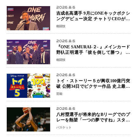
2026.8.6
吉成名高選手 9月にONEキックボクシ
ングデビュー決定 チャトリCEOがサ
プライズ発表 2カ月連続参戦へ
格闘技
2026.8.6
『ONE SAMURAI-２- 』メインカード
野杁正明選手「彼を倒して勝つ」 リ
ウ・メンヤンとの因縁に決着へ 再起
格闘技
を懸けたONEフェザー級トーナメント
初戦
2026.8.6
トイ・ストーリー５が興収100億円突
破 公開34日でピクサー作品 史上最速
日本歴代シリーズ最高更新も目前
芸能
2026.8.6
八村塁選手が将来的なBリーグでのプ
レーを熱望「一つの夢ですね」スター
帰還がリーグ価値を押し上げる可能性
バスケット