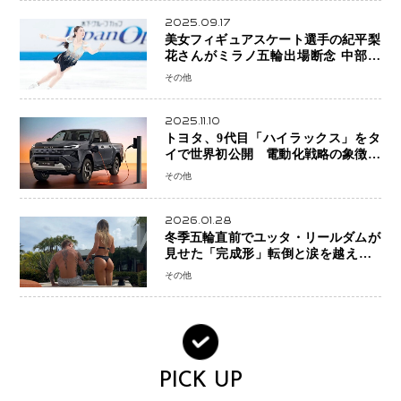
2025.09.17
美女フィギュアスケート選手の紀平梨
花さんがミラノ五輪出場断念 中部選
手権欠場を発表「安全最優先の判断」
その他
2025.11.10
トヨタ、9代目「ハイラックス」をタ
イで世界初公開 電動化戦略の象徴と
なるBEVモデルを初設定
その他
2026.01.28
冬季五輪直前でユッタ・リールダムが
見せた「完成形」転倒と涙を越えて─
ミラノで金を狙うオランダ女王の現在
その他
地
PICK UP