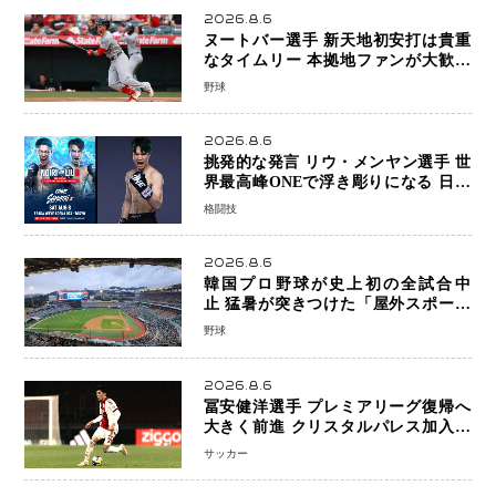
2026.8.6
ヌートバー選手 新天地初安打は貴重
なタイムリー 本拠地ファンが大歓声
笑顔で歓喜
野球
2026.8.6
挑発的な発言 リウ・メンヤン選手 世
界最高峰ONEで浮き彫りになる 日本
キックボクシングが直面する“技術
格闘技
戦”の現在地
2026.8.6
韓国プロ野球が史上初の全試合中
止 猛暑が突きつけた「屋外スポーツ
の限界」 日本発のドーム型施設時代
野球
へ
2026.8.6
冨安健洋選手 プレミアリーグ復帰へ
大きく前進 クリスタルパレス加入目
前 メディカルチェックも通過
サッカー