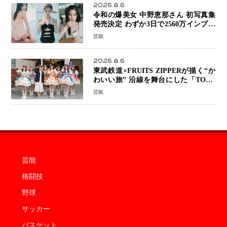
2026.8.6
令和の爆美女 中野恵那さん 初写真集
発売決定 わずか3日で2560万インプレ
ッションを記録した話題の美貌を凝縮
芸能
2026.8.6
東武鉄道×FRUITS ZIPPERが描く“か
わいい旅” 沿線を舞台にした「TOBU
KAWAII PROJECT」が開幕
芸能
芸能
格闘技
野球
サッカー
バスケット