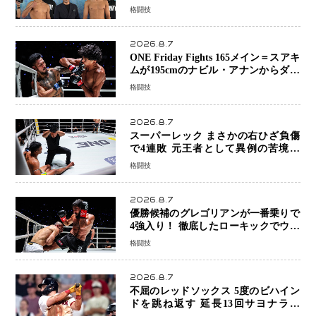
ーは契約体重で決戦へ、山本歩夢と平
格闘技
山諒選手戦は中止に
2026.8.7
ONE Friday Fights 165メイン＝スアキ
ムが195cmのナビル・アナンからダウ
ン奪取！猛反撃を耐え抜き判定勝利、
格闘技
8連勝を達成
2026.8.7
スーパーレック まさかの右ひざ負傷
で4連敗 元王者として異例の苦境…
「アクシデント」でも消えない危険信
格闘技
号
2026.8.7
優勝候補のグレゴリアンが一番乗りで
4強入り！ 徹底したローキックでウス
ビャンを攻略、判定勝利
格闘技
2026.8.7
不屈のレッドソックス 5度のビハイン
ドを跳ね返す 延長13回サヨナラ勝