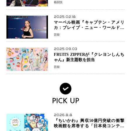
ョンか混迷続く
格闘技
2025.02.18
マーベル映画『キャプテン・アメリ
カ：ブレイブ・ニュー・ワールド』
新ブラック・ウィドウ役のシラ・ハー
芸能
スとは！？
2025.09.03
FRUITS ZIPPERが『クレヨンしんち
ゃん』新主題歌を担当
芸能
PICK UP
2026.8.8
『ちいかわ』興収50億円突破の衝撃
映画館を席巻する「日本発コンテン