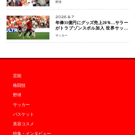
ち 吉田正尚選手も2安打1打点で貢献 4
野球
得点以上は驚異の28連勝
2026.8.7
年俸31億円にグッズ売上20％…サラー
がトラブゾンスポル加入 世界サッカ
ーは「五大リーグ一強」から新時代へ
サッカー
芸能
格闘技
野球
サッカー
バスケット
美容コスメ
特集・インタビュー