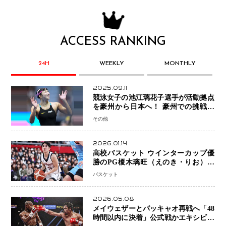
ACCESS RANKING
24H
WEEKLY
MONTHLY
2025.09.11
競泳女子の池江璃花子選手が活動拠点
を豪州から日本へ！ 豪州での挑戦を
糧に、28年ロサンゼルス五輪へ再始動
その他
2026.01.14
高校バスケット ウインターカップ優
勝のPG榎木璃旺（えのき・りお）が
プロの現場へ―。
バスケット
2026.05.08
メイウェザーとパッキャオ再戦へ「48
時間以内に決着」公式戦かエキシビシ