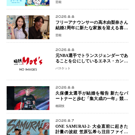
ツ」の強さ スパイダーマン、モアナ
芸能
ら世界級作品と並ぶ存在感
2026.8.8
フリーアナウンサーの高木由梨奈さん
結婚2周年に新たな家族を迎える喜び
を報告 夫・岸田タツヤさんと連名
芸能
「夫婦ともに幸せに感じています」
2026.8.8
元NBA選手でトランスジェンダーであ
ることを公にしているエネス・カンタ
ーがWNBAドラフト参戦を表明「参加
バスケット
資格を満たしている」異例の挑戦、そ
の背景に女子スポーツを巡る議論
2026.8.8
久保優太選手が結婚を報告 新たなパ
ートナーと歩む「集大成の一年」競技
生活を支える存在に感謝
格闘技
2026.8.7
ONE SAMURAI-2- 大会直前に起きた
計量の波紋 笠原弘希ら注目ファイタ