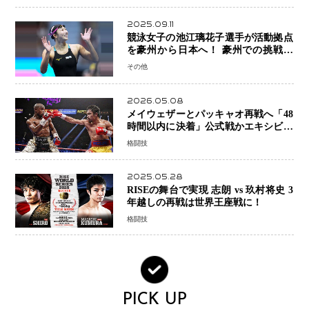
2025.09.11
競泳女子の池江璃花子選手が活動拠点
を豪州から日本へ！ 豪州での挑戦を
糧に、28年ロサンゼルス五輪へ再始動
その他
2026.05.08
メイウェザーとパッキャオ再戦へ「48
時間以内に決着」公式戦かエキシビシ
ョンか混迷続く
格闘技
2025.05.28
RISEの舞台で実現 志朗 vs 玖村将史 3
年越しの再戦は世界王座戦に！
格闘技
PICK UP