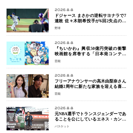
2026.8.8
ドジャース まさかの逆転サヨナラで7
連敗 佐々木朗希投手が6回2失点の力
投も勝利届かず、大谷翔平は好機で悔
野球
しい併殺打
2026.8.8
『ちいかわ』興収50億円突破の衝撃
映画館を席巻する「日本発コンテン
ツ」の強さ スパイダーマン、モアナ
芸能
ら世界級作品と並ぶ存在感
2026.8.8
フリーアナウンサーの高木由梨奈さん
結婚2周年に新たな家族を迎える喜び
を報告 夫・岸田タツヤさんと連名
芸能
「夫婦ともに幸せに感じています」
2026.8.8
元NBA選手でトランスジェンダーであ
ることを公にしているエネス・カンタ
ーがWNBAドラフト参戦を表明「参加
バスケット
資格を満たしている」異例の挑戦、そ