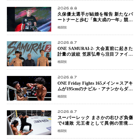
の背景に女子スポーツを巡る議論
2026.8.8
久保優太選手が結婚を報告 新たなパ
ートナーと歩む「集大成の一年」競技
生活を支える存在に感謝
格闘技
2026.8.7
ONE SAMURAI-2- 大会直前に起きた
計量の波紋 笠原弘希ら注目ファイタ
ーは契約体重で決戦へ、山本歩夢と平
格闘技
山諒選手戦は中止に
2026.8.7
ONE Friday Fights 165メイン＝スアキ
ムが195cmのナビル・アナンからダウ
ン奪取！猛反撃を耐え抜き判定勝利、
格闘技
8連勝を達成
2026.8.7
スーパーレック まさかの右ひざ負傷
で4連敗 元王者として異例の苦境…
「アクシデント」でも消えない危険信
格闘技
号