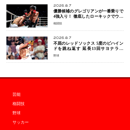
2026.8.7
優勝候補のグレゴリアンが一番乗りで
4強入り！ 徹底したローキックでウス
ビャンを攻略、判定勝利
格闘技
2026.8.7
不屈のレッドソックス 5度のビハイン
ドを跳ね返す 延長13回サヨナラ勝
ち 吉田正尚選手も2安打1打点で貢献 4
野球
得点以上は驚異の28連勝
芸能
格闘技
野球
サッカー