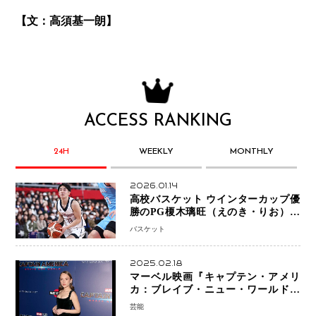
【文：高須基一朗】
ACCESS RANKING
24H
WEEKLY
MONTHLY
2026.01.14
高校バスケット ウインターカップ優
勝のPG榎木璃旺（えのき・りお）が
プロの現場へ―。
バスケット
2025.02.18
マーベル映画『キャプテン・アメリ
カ：ブレイブ・ニュー・ワールド』
新ブラック・ウィドウ役のシラ・ハー
芸能
スとは！？