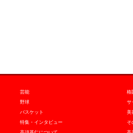
芸能
格
野球
サ
バスケット
美
特集・インタビュー
そ
高須基仁について
高