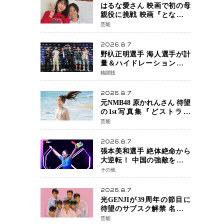
はるな愛さん 映画で初の母
親役に挑戦 映画『となりの
とらんす少女ちゃん』11月7
芸能
日公開 未来の自分との対話
を描く注目作
2026.8.7
野杁正明選手 海人選手が計
量＆ハイドレーションテス
トをクリア「ONE
格闘技
SAMURAI 2」決戦へ万全の
準備整う
2026.8.7
元NMB48 原かれんさん 待望
の1st写真集『どストライ
ク』発売決定 バリで魅せる
芸能
25歳の新境地
2026.8.7
張本美和選手 絶体絶命から
大逆転！ 中国の強敵を撃破
しWTT横浜でベスト8進出
その他
2026.8.7
光GENJIが39周年の節目に
待望のサブスク解禁 名曲の
数々がデジタル配信へ 40周
芸能