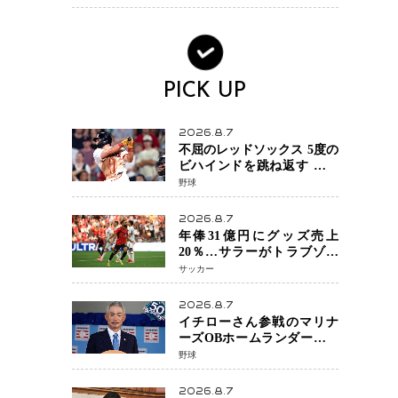
底筋）ケア
PICK UP
2026.8.7
不屈のレッドソックス 5度の
ビハインドを跳ね返す 延長
13回サヨナラ勝ち 吉田正尚
野球
選手も2安打1打点で貢献 4得
点以上は驚異の28連勝
2026.8.7
年俸31億円にグッズ売上
20％…サラーがトラブゾン
スポル加入 世界サッカーは
サッカー
「五大リーグ一強」から新
時代へ
2026.8.7
イチローさん参戦のマリナ
ーズOBホームランダービー
が無料生配信 北米ならで
野球
はの“魅せる興行”に世界が
注目
2026.8.7