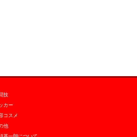
闘技
ッカー
容コスメ
の他
須基一朗について