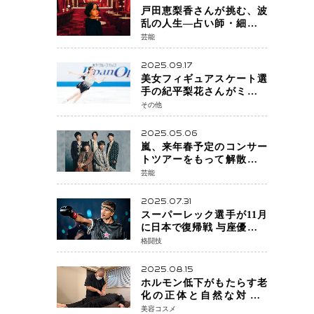
戸田恵梨香さんが挑む、波
乱の人生―占い師・細木数
子をNetflixで実写化
芸能
2025.09.17
美女フィギュアスケート選
手の紀平梨花さんがミラノ
五輪出場断念 中部選手権欠
その他
場を発表「安全最優先の判
断」
2025.05.06
嵐、来年春予定のコンサー
トツアーをもって解散 フ
ァンクラブも2026年5月末で
芸能
活動終了
2025.07.31
スーパーレック選手が11月
に日本で復帰戦 与座優貴選
手との激突に「すべての技
格闘技
術を見せたい」
2025.08.15
ホルモン低下がもたらす老
化の正体と自然な対策!!
KODAIRA 式®ペリネ（骨盤
美容コスメ