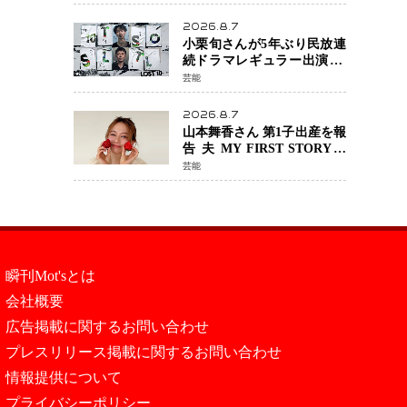
年へ向け1年間で全作品を順
次公開
2026.8.7
小栗旬さんが5年ぶり民放連
続ドラマレギュラー出演 横
浜流星さんと初共演
芸能
『LOST10』で異色バディ結
成
2026.8.7
山本舞香さん 第1子出産を報
告 夫 MY FIRST STORYの
Hiroさんとの新たな家族生
芸能
活「母子ともに健康」
瞬刊Mot'sとは
会社概要
広告掲載に関するお問い合わせ
プレスリリース掲載に関するお問い合わせ
情報提供について
プライバシーポリシー