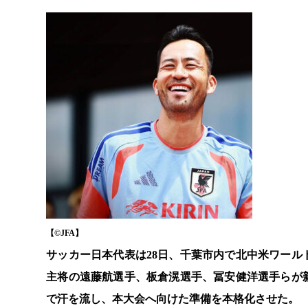
【©️JFA】
サッカー日本代表は28日、千葉市内で北中米ワー
主将の遠藤航選手、板倉滉選手、冨安健洋選手らが
で汗を流し、本大会へ向けた準備を本格化させた。