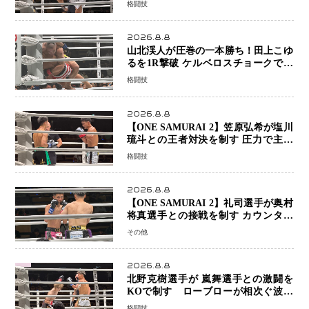
格闘技
打ち合うも判定でチャオに軍配
2026.8.8
山北渓人が圧巻の一本勝ち！田上こゆ
るを1R撃破 ケルベロスチョークで存
在感を示す
格闘技
2026.8.8
【ONE SAMURAI 2】笠原弘希が塩川
琉斗との王者対決を制す 圧力で主導
権を握り判定勝利
格闘技
2026.8.8
【ONE SAMURAI 2】礼司選手が奥村
将真選手との接戦を制す カウンター
と正確な打撃で判定勝利
その他
2026.8.8
北野克樹選手が 嵐舞選手との激闘を
KOで制す ローブローが相次ぐ波乱
の展開…涙の勝利「生まれてくる娘の
格闘技