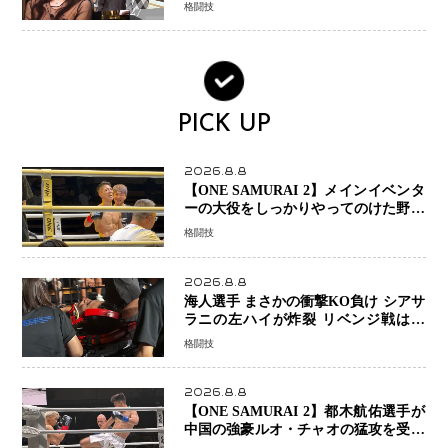
参戦…結果的にPR効果も？
格闘技
PICK UP
2026.8.8
【ONE SAMURAI 2】メインイベンタ
ーの大役をしっかりやってのけた野杁
正明が衝撃のリベンジ！ リウ・メン
格闘技
ヤンを1R・2分59秒KO、左カウンタ
ーで完全決着
2026.8.8
海人選手 まさかの衝撃KO負け シアサ
ラニの左ハイが炸裂 リベンジ戦は一
瞬で決着
格闘技
2026.8.8
【ONE SAMURAI 2】都木航佑選手が
中国の強豪ルオ・チャオの猛攻を受け
ながらも的確な攻撃で応戦 最後まで