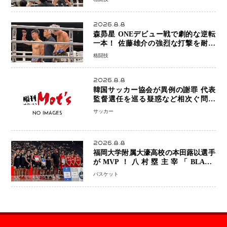
ために750万円を使いたい」
2026.8.8
森昴星 ONEデビュー戦で劇的な逆転
一本！ 佐藤雄介の強烈な打撃を耐え
抜き、リアネイキッドチョークで勝利
格闘技
2026.8.8
韓国サッカー協会が異例の謝罪 代表
監督選任を巡る疑惑など相次ぐ問題
「組織の刷新」誓う
サッカー
2026.8.8
福岡大学附属大濠高校の本田蕗以選手
がMVP！八村塁主宰「BLACK
SAMURAI SUMMIT 2026」で存在
バスケット
感 NBAへの夢へ大きな一歩「自信に
なった」