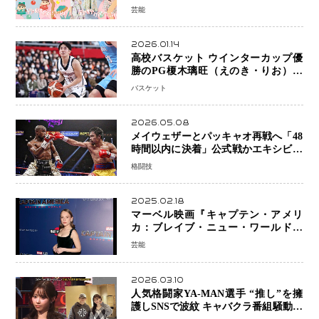
芸能
2026.01.14
高校バスケット ウインターカップ優
勝のPG榎木璃旺（えのき・りお）が
プロの現場へ―。
バスケット
2026.05.08
メイウェザーとパッキャオ再戦へ「48
時間以内に決着」公式戦かエキシビシ
ョンか混迷続く
格闘技
2025.02.18
マーベル映画『キャプテン・アメリ
カ：ブレイブ・ニュー・ワールド』
新ブラック・ウィドウ役のシラ・ハー
芸能
スとは！？
2026.03.10
人気格闘家YA-MAN選手 “推し”を擁
護しSNSで波紋 キャバクラ番組騒動に