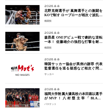
2026.8.8
北野克樹選手が 嵐舞選手との激闘を
KOで制す ローブローが相次ぐ波乱の
展開…涙の勝利「生まれてくる娘のた
格闘技
めに750万円を使いたい」
2026.8.8
森昴星 ONEデビュー戦で劇的な逆転
一本！ 佐藤雄介の強烈な打撃を耐え
抜き、リアネイキッドチョークで勝利
格闘技
2026.8.8
韓国サッカー協会が異例の謝罪 代表
監督選任を巡る疑惑など相次ぐ問題
「組織の刷新」誓う
サッカー
2026.8.8
福岡大学附属大濠高校の本田蕗以選手
がMVP！八村塁主宰「BLACK
SAMURAI SUMMIT 2026」で存在
バスケット
感 NBAへの夢へ大きな一歩「自信に