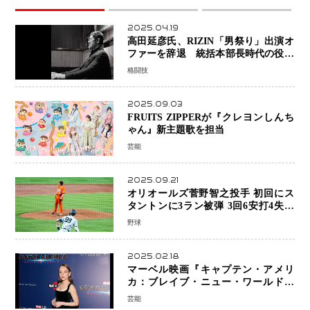
2025.04.19
高田延彦氏、RIZIN「男祭り」出演オ
ファーを辞退 統括本部長時代の役目
「すでに終えています」と明言
格闘技
2025.09.03
FRUITS ZIPPERが『クレヨンしんち
ゃん』新主題歌を担当
芸能
2025.09.21
オリオールズ菅野智之投手 初回にス
タントンに3ラン被弾 3回6安打4失点
で降板
野球
2025.02.18
マーベル映画『キャプテン・アメリ
カ：ブレイブ・ニュー・ワールド』
新ブラック・ウィドウ役のシラ・ハー
芸能
スとは！？