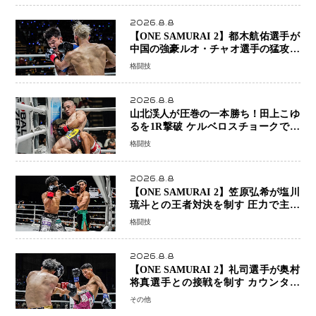
2026.8.8
【ONE SAMURAI 2】都木航佑選手が
中国の強豪ルオ・チャオ選手の猛攻を
受けながらも的確な攻撃で応戦 最後
格闘技
まで打ち合うも判定でチャオに軍配
2026.8.8
山北渓人が圧巻の一本勝ち！田上こゆ
るを1R撃破 ケルベロスチョークで存
在感を示す
格闘技
2026.8.8
【ONE SAMURAI 2】笠原弘希が塩川
琉斗との王者対決を制す 圧力で主導
権を握り判定勝利
格闘技
2026.8.8
【ONE SAMURAI 2】礼司選手が奥村
将真選手との接戦を制す カウンター
と正確な打撃で判定勝利
その他