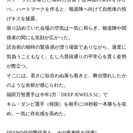
べ、ハートマークを作ると、報道陣へ向けて自然体の投
げキスを披露。
張り詰めていた会場の空気は一気に和らぎ、報道陣や関
係者の間にも笑顔が広がった。
試合前の独特の緊張感が漂う場面でありながら、過度に
気負うこともなく、むしろ普段通りの平常心を貫く姿勢
が際立つ。
そこには、若さに似合わぬ落ち着きと、舞台慣れしたか
のような余裕が感じられた。
福田万智選手は今年2月「DEEP JEWELS 52」で
キム・ダンビ選手（韓国）を相手に1R秒殺一本勝ちを収
め、一気に存在感を高めた。
DEEPの佐伯繁代表も、その将来性を評価し、