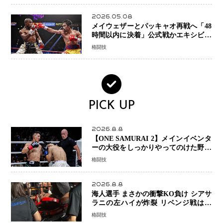
2026.05.08
メイウェザーとパッキャオ再戦へ「48
時間以内に決着」公式戦かエキシビシ
ョンか混迷続く
格闘技
PICK UP
2026.8.8
【ONE SAMURAI 2】メインイベンタ
ーの大役をしっかりやってのけた野杁
正明が衝撃のリベンジ！ リウ・メン
格闘技
ヤンを1R・2分59秒KO、左カウンタ
ーで完全決着
2026.8.8
海人選手 まさかの衝撃KO負け シアサ
ラニの左ハイが炸裂 リベンジ戦は一
瞬で決着
格闘技