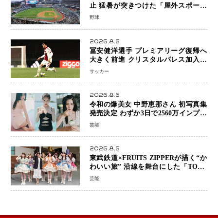
止 猛暑が突きつけた「屋外スポーツ
の限界」 日本発のドーム型施設時代
野球
へ
2026.8.6
冨安健洋選手 プレミアリーグ復帰へ
大きく前進 クリスタルパレス加入目
前 メディカルチェックも通過
サッカー
2026.8.6
令和の爆美女 中野恵那さん 初写真集
発売決定 わずか3日で2560万インプレ
ッションを記録した話題の美貌を凝縮
芸能
2026.8.6
東武鉄道×FRUITS ZIPPERが描く“か
わいい旅” 沿線を舞台にした「TOBU
KAWAII PROJECT」が開幕
芸能