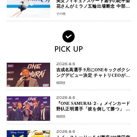
美女フィギュアスケート選手の紀平梨
花さんがミラノ五輪出場断念 中部選
手権欠場を発表「安全最優先の判断」
その他
PICK UP
2026.8.6
吉成名高選手 9月にONEキックボクシ
ングデビュー決定 チャトリCEOがサ
プライズ発表 2カ月連続参戦へ
格闘技
2026.8.6
『ONE SAMURAI-２- 』メインカード
野杁正明選手「彼を倒して勝つ」 リ
ウ・メンヤンとの因縁に決着へ 再起
格闘技
を懸けたONEフェザー級トーナメント
初戦
2026.8.6