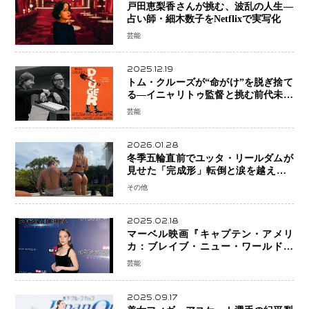
戸田恵梨香さんが挑む、波乱の人生―
占い師・細木数子をNetflixで実写化
芸能
2025.12.19
トム・クルーズが“命がけ”を脱ぎ捨て
る―イニャリトゥ監督と挑む前代未聞
の大惨事コメディ「DIGGER ディガ
芸能
ー」始動
2026.01.28
冬季五輪直前でユッタ・リールダムが
見せた「完成形」転倒と涙を越えて─
ミラノで金を狙うオランダ女王の現在
その他
地
2025.02.18
マーベル映画『キャプテン・アメリ
カ：ブレイブ・ニュー・ワールド』
新ブラック・ウィドウ役のシラ・ハー
芸能
スとは！？
2025.09.17