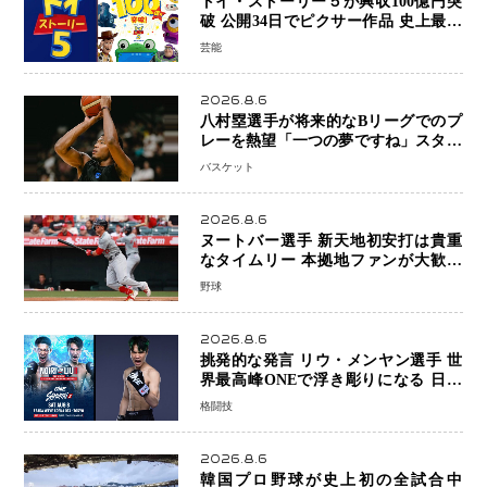
トイ・ストーリー５が興収100億円突
破 公開34日でピクサー作品 史上最速
日本歴代シリーズ最高更新も目前
芸能
2026.8.6
八村塁選手が将来的なBリーグでのプ
レーを熱望「一つの夢ですね」スター
帰還がリーグ価値を押し上げる可能性
バスケット
2026.8.6
ヌートバー選手 新天地初安打は貴重
なタイムリー 本拠地ファンが大歓声
笑顔で歓喜
野球
2026.8.6
挑発的な発言 リウ・メンヤン選手 世
界最高峰ONEで浮き彫りになる 日本
キックボクシングが直面する“技術
格闘技
戦”の現在地
2026.8.6
韓国プロ野球が史上初の全試合中