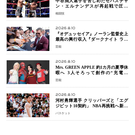
中谷潤人選手を苦しめたセバスチャ
ン・エルナンデスが再起戦で圧巻
KO 2回で相手を沈める…次戦は亀田
格闘技
京之介
2026.8.10
『オデュッセイア』ノーラン監督史上
最高の興行収入『ダークナイト ライ
ジング』超え、世界で11億ドル突破
芸能
2026.8.10
Mrs. GREEN APPLE 約1カ月の夏季休
暇へ 3人そろって創作の“充電期
間”「自分らしいインプットを」
芸能
2026.8.10
河村勇輝選手 クリッパーズと「エグ
ジビット10契約」 NBA再挑戦へ新た
な一歩、八村塁選手との共闘にも期待
バスケット