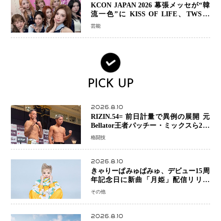
KCON JAPAN 2026 幕張メッセが“韓
流一色”に KISS OF LIFE、TWS、
Hearts2Heartsら注目グループ集結
芸能
PICK UP
2026.8.10
RIZIN.54= 前日計量で異例の展開 元
Bellator王者パッチー・ミックスら2人
が体重超過…秋元強真―クレベルは両
格闘技
者クリアで決戦へ
2026.8.10
きゃりーぱみゅぱみゅ、デビュー15周
年記念日に新曲「月姫」配信リリー
ス 自身初の主催フェス「PAMYU
その他
FES」も開催
2026.8.10