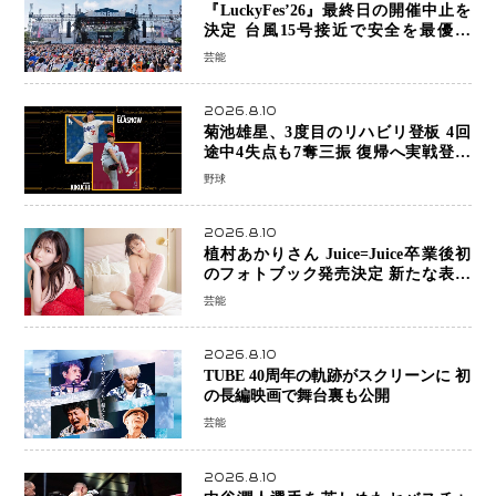
『LuckyFes’26』最終日の開催中止を
決定 台風15号接近で安全を最優先
「苦渋の判断」
芸能
2026.8.10
菊池雄星、3度目のリハビリ登板 4回
途中4失点も7奪三振 復帰へ実戦登板
を重ねる
野球
2026.8.10
植村あかりさん Juice=Juice卒業後初
のフォトブック発売決定 新たな表現
者としての“今”を凝縮
芸能
2026.8.10
TUBE 40周年の軌跡がスクリーンに 初
の長編映画で舞台裏も公開
芸能
2026.8.10