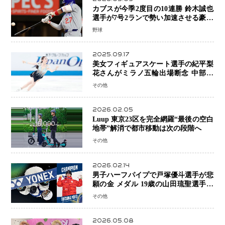
カブスが今季2度目の10連勝 鈴木誠也
選手が7号2ランで勢い加速させる豪快
アーチ
野球
2025.09.17
美女フィギュアスケート選手の紀平梨
花さんがミラノ五輪出場断念 中部選
手権欠場を発表「安全最優先の判断」
その他
2026.02.05
Luup 東京23区を完全網羅“最後の空白
地帯”解消で都市移動は次の段階へ
その他
2026.02.14
男子ハーフパイプで戸塚優斗選手が悲
願の金 メダル 19歳の山田琉聖選手が
銅、日本勢W表彰台 平野歩夢は7位
その他
2026.05.08