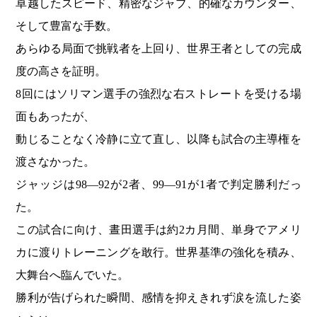
卓越したスピード、精密なジャブ、的確なカウンター、
そして豊富な手数。
あらゆる局面で挑戦者を上回り、世界王者としての完成
度の高さを証明。
8回にはソリマン選手の強烈な右ストレートを受ける場
面もあったが、
動じることなく冷静に立て直し、以降も試合の主導権を
渡さなかった。
ジャッジは98―92が2者、99―91が1者で判定勝利だっ
た。
この試合に向け、晝田選手は約2カ月間、単身でアメリ
カに渡りトレーニングを敢行。世界基準の強化を積み、
大舞台へ臨んでいた。
勝利が告げられた瞬間、感情を抑えきれず涙を流した姿