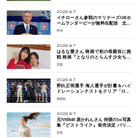
2026.8.7
イチローさん参戦のマリナーズOBホ
ームランダービーが無料生配信 北米
ならではの“魅せる興行”に世界が注目
野球
2026.8.7
はるな愛さん 映画で初の母親役に挑
戦 映画『となりのとらんす少女ちゃ
ん』11月7日公開 未来の自分との対話
芸能
を描く注目作
2026.8.7
野杁正明選手 海人選手が計量＆ハイ
ドレーションテストをクリア「ONE
SAMURAI 2」決戦へ万全の準備整う
格闘技
2026.8.7
元NMB48 原かれんさん 待望の1st写真
集『どストライク』発売決定 バリで
魅せる25歳の新境地
芸能