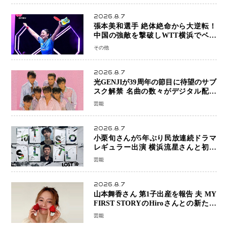
2026.8.7
張本美和選手 絶体絶命から大逆転！
中国の強敵を撃破しWTT横浜でベス
ト8進出
その他
2026.8.7
光GENJIが39周年の節目に待望のサブ
スク解禁 名曲の数々がデジタル配信
へ 40周年へ向け1年間で全作品を順次
芸能
公開
2026.8.7
小栗旬さんが5年ぶり民放連続ドラマ
レギュラー出演 横浜流星さんと初共
演『LOST10』で異色バディ結成
芸能
2026.8.7
山本舞香さん 第1子出産を報告 夫 MY
FIRST STORYのHiroさんとの新たな
家族生活「母子ともに健康」
芸能