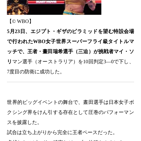
【©️ WBO】
5月23日、エジプト・ギザのピラミッドを望む特設会場
で行われたWBO女子世界スーパーフライ級タイトルマ
ッチで、王者・晝田瑞希選手（三迫）が挑戦者マイ・ソ
リ
マン選手（オーストラリア）を10回判定3―0で下し、
7度目の防衛に成功した。
世界的ビッグイベントの舞台で、晝田選手は日本女子ボ
クシング界をけん引する存在として圧巻のパフォーマン
スを披露した。
試合は立ち上がりから完全に王者ペースだった。