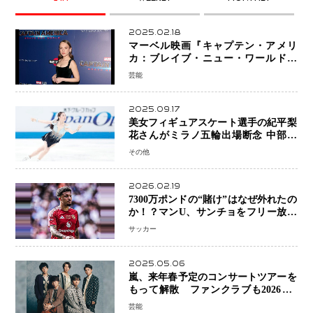
2025.02.18
マーベル映画『キャプテン・アメリ
カ：ブレイブ・ニュー・ワールド』
新ブラック・ウィドウ役のシラ・ハー
芸能
スとは！？
2025.09.17
美女フィギュアスケート選手の紀平梨
花さんがミラノ五輪出場断念 中部選
手権欠場を発表「安全最優先の判断」
その他
2026.02.19
7300万ポンドの“賭け”はなぜ外れたの
か！？マンU、サンチョをフリー放出
へ・・・補強戦略の転換点に
サッカー
2025.05.06
嵐、来年春予定のコンサートツアーを
もって解散 ファンクラブも2026年5
月末で活動終了
芸能