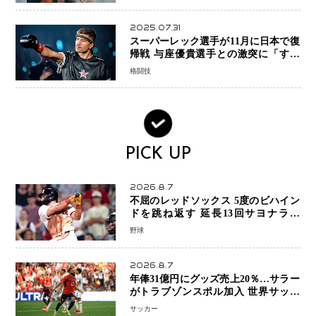
2025.07.31
スーパーレック選手が11月に日本で復
帰戦 与座優貴選手との激突に「すべ
ての技術を見せたい」
格闘技
PICK UP
2026.8.7
不屈のレッドソックス 5度のビハイン
ドを跳ね返す 延長13回サヨナラ勝
ち 吉田正尚選手も2安打1打点で貢献 4
野球
得点以上は驚異の28連勝
2026.8.7
年俸31億円にグッズ売上20％…サラー
がトラブゾンスポル加入 世界サッカ
ーは「五大リーグ一強」から新時代へ
サッカー