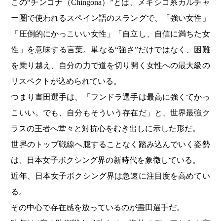
この“チンゴナ（Chingona）”とは、メキシコ系カルチャ
ー圏で使われるスペイン語のスラングで、「強い女性」
「圧倒的にかっこいい女性」「自立し、自信に満ちた女
性」を意味する言葉。単なる“強さ”だけではなく、困難
を乗り越え、自分の力で道を切り開く女性への最大級の
リスペクトが込められている。
つまり晝田選手は、「フンドラ選手は最高に強くてかっ
こいい。でも、自分もそういう存在だ」と、世界最強ク
ラスの王者へ堂々と対抗心をむき出しに示した形だ。
世界のトップ戦線へ臆することなく踏み込んでいく姿勢
は、日本女子ボクシング界の新時代を象徴している。
近年、日本女子ボクシング界は急速に注目度を高めてい
る。
その中心で存在感を放っているのが晝田選手だ。