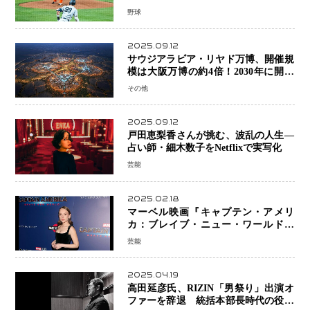
で降板
野球
2025.09.12
サウジアラビア・リヤド万博、開催規
模は大阪万博の約4倍！2030年に開幕
予定
その他
2025.09.12
戸田恵梨香さんが挑む、波乱の人生―
占い師・細木数子をNetflixで実写化
芸能
2025.02.18
マーベル映画『キャプテン・アメリ
カ：ブレイブ・ニュー・ワールド』
新ブラック・ウィドウ役のシラ・ハー
芸能
スとは！？
2025.04.19
高田延彦氏、RIZIN「男祭り」出演オ
ファーを辞退 統括本部長時代の役目