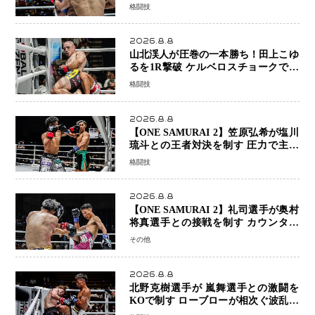
受けながらも的確な攻撃で応戦 最後
格闘技
まで打ち合うも判定でチャオに軍配
2026.8.8
山北渓人が圧巻の一本勝ち！田上こゆ
るを1R撃破 ケルベロスチョークで存
在感を示す
格闘技
2026.8.8
【ONE SAMURAI 2】笠原弘希が塩川
琉斗との王者対決を制す 圧力で主導
権を握り判定勝利
格闘技
2026.8.8
【ONE SAMURAI 2】礼司選手が奥村
将真選手との接戦を制す カウンター
と正確な打撃で判定勝利
その他
2026.8.8
北野克樹選手が 嵐舞選手との激闘を
KOで制す ローブローが相次ぐ波乱の
展開…涙の勝利「生まれてくる娘のた