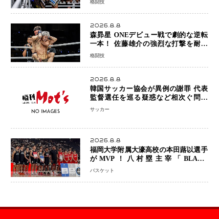
格闘技
めに750万円を使いたい」
2026.8.8
森昴星 ONEデビュー戦で劇的な逆転
一本！ 佐藤雄介の強烈な打撃を耐え
抜き、リアネイキッドチョークで勝利
格闘技
2026.8.8
韓国サッカー協会が異例の謝罪 代表
監督選任を巡る疑惑など相次ぐ問題
「組織の刷新」誓う
サッカー
2026.8.8
福岡大学附属大濠高校の本田蕗以選手
がMVP！八村塁主宰「BLACK
SAMURAI SUMMIT 2026」で存在
バスケット
感 NBAへの夢へ大きな一歩「自信に
なった」