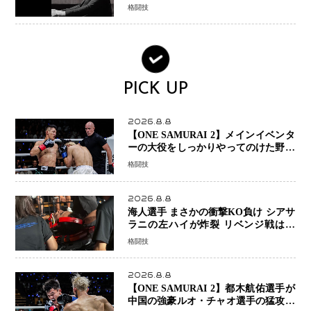
「すでに終えています」と明言
格闘技
PICK UP
2026.8.8
【ONE SAMURAI 2】メインイベンタ
ーの大役をしっかりやってのけた野杁
正明が衝撃のリベンジ！ リウ・メン
格闘技
ヤンを1R・2分59秒KO、左カウンタ
ーで完全決着
2026.8.8
海人選手 まさかの衝撃KO負け シアサ
ラニの左ハイが炸裂 リベンジ戦は一
瞬で決着
格闘技
2026.8.8
【ONE SAMURAI 2】都木航佑選手が
中国の強豪ルオ・チャオ選手の猛攻を