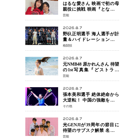
はるな愛さん 映画で初の母
親役に挑戦 映画『となりの
とらんす少女ちゃん』11月7
芸能
日公開 未来の自分との対話
を描く注目作
2026.8.7
野杁正明選手 海人選手が計
量＆ハイドレーションテス
トをクリア「ONE
格闘技
SAMURAI 2」決戦へ万全の
準備整う
2026.8.7
元NMB48 原かれんさん 待望
の1st写真集『どストライ
ク』発売決定 バリで魅せる
芸能
25歳の新境地
2026.8.7
張本美和選手 絶体絶命から
大逆転！ 中国の強敵を撃破
しWTT横浜でベスト8進出
その他
2026.8.7
光GENJIが39周年の節目に
待望のサブスク解禁 名曲の
数々がデジタル配信へ 40周
芸能