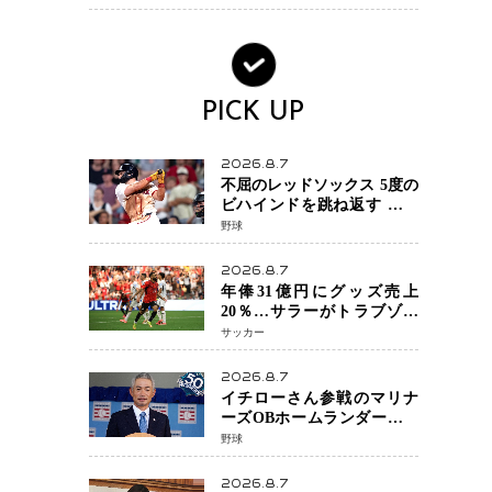
の戦いも視野に
PICK UP
2026.8.7
不屈のレッドソックス 5度の
ビハインドを跳ね返す 延長
13回サヨナラ勝ち 吉田正尚
野球
選手も2安打1打点で貢献 4得
点以上は驚異の28連勝
2026.8.7
年俸31億円にグッズ売上
20％…サラーがトラブゾン
スポル加入 世界サッカーは
サッカー
「五大リーグ一強」から新
時代へ
2026.8.7
イチローさん参戦のマリナ
ーズOBホームランダービー
が無料生配信 北米ならで
野球
はの“魅せる興行”に世界が
注目
2026.8.7