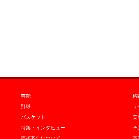
芸能
格
野球
サ
バスケット
美
特集・インタビュー
そ
高須基仁について
高