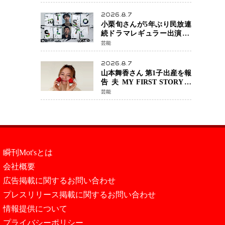
年へ向け1年間で全作品を順
次公開
2026.8.7
小栗旬さんが5年ぶり民放連
続ドラマレギュラー出演 横
浜流星さんと初共演
芸能
『LOST10』で異色バディ結
成
2026.8.7
山本舞香さん 第1子出産を報
告 夫 MY FIRST STORYの
Hiroさんとの新たな家族生
芸能
活「母子ともに健康」
瞬刊Mot'sとは
会社概要
広告掲載に関するお問い合わせ
プレスリリース掲載に関するお問い合わせ
情報提供について
プライバシーポリシー