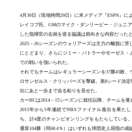
4月30日（現地時間29日）に米メディア『ESPN』
レイコブ氏、GMのマイク・ダンリービー・ジュニ
した指揮官の去就を巡る協議は前向きな内容だった
2025－26シーズンのウォリアーズは主力の離脱に
にとどまり、さらにジミー・バトラーやモーゼス・
での戦いを強いられた。
それでもチームはレギュラーシーズンを37勝45敗
ロサンゼルス・クリッパーズを撃破。第8シード決
出にあと一歩まで迫る粘りを見せた。
カーHCは2014－15シーズンに就任以降、チームを
2015年から5年連続でNBAファイナル進出を果たし、2
ち、計4度のチャンピオンリングをもたらしている。レ
通算104勝（同68.4％）はいずれも球団史上屈指の