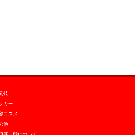
闘技
ッカー
容コスメ
の他
須基一朗について