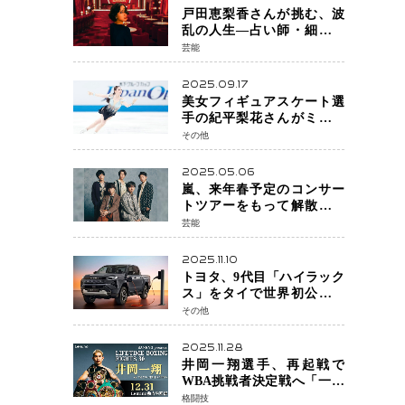
戸田恵梨香さんが挑む、波
乱の人生―占い師・細木数
子をNetflixで実写化
芸能
2025.09.17
美女フィギュアスケート選
手の紀平梨花さんがミラノ
五輪出場断念 中部選手権欠
その他
場を発表「安全最優先の判
断」
2025.05.06
嵐、来年春予定のコンサー
トツアーをもって解散 フ
ァンクラブも2026年5月末で
芸能
活動終了
2025.11.10
トヨタ、9代目「ハイラック
ス」をタイで世界初公開
電動化戦略の象徴となる
その他
BEVモデルを初設定
2025.11.28
井岡一翔選手、再起戦で
WBA挑戦者決定戦へ「一番
やりたい」井上拓真選手と
格闘技