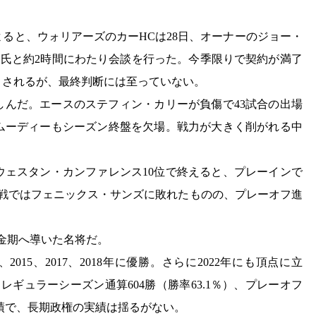
によると、ウォリアーズのカーHCは28日、オーナーのジョー・
ア氏と約2時間にわたり会談を行った。今季限りで契約が満了
とされるが、最終判断には至っていない。
苦しんだ。エースのステフィン・カリーが負傷で43試合の出場
ムーディーもシーズン終盤を欠場。戦力が大きく削がれる中
、ウェスタン・カンファレンス10位で終えると、プレーインで
定戦ではフェニックス・サンズに敗れたものの、プレーオフ進
黄金期へ導いた名将だ。
015、2017、2018年に優勝。さらに2022年にも頂点に立
ギュラーシーズン通算604勝（勝率63.1％）、プレーオフ
成績で、長期政権の実績は揺るがない。