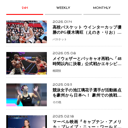
24H
WEEKLY
MONTHLY
2026.01.14
高校バスケット ウインターカップ優
勝のPG榎木璃旺（えのき・りお）が
プロの現場へ―。
バスケット
2026.05.08
メイウェザーとパッキャオ再戦へ「48
時間以内に決着」公式戦かエキシビシ
ョンか混迷続く
格闘技
2025.09.11
競泳女子の池江璃花子選手が活動拠点
を豪州から日本へ！ 豪州での挑戦を
糧に、28年ロサンゼルス五輪へ再始動
その他
2025.02.18
マーベル映画『キャプテン・アメリ
カ：ブレイブ・ニュー・ワールド』