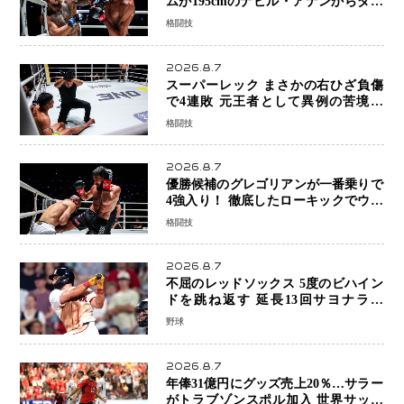
ムが195cmのナビル・アナンからダウ
ン奪取！猛反撃を耐え抜き判定勝利、
格闘技
8連勝を達成
2026.8.7
スーパーレック まさかの右ひざ負傷
で4連敗 元王者として異例の苦境…
「アクシデント」でも消えない危険信
格闘技
号
2026.8.7
優勝候補のグレゴリアンが一番乗りで
4強入り！ 徹底したローキックでウス
ビャンを攻略、判定勝利
格闘技
2026.8.7
不屈のレッドソックス 5度のビハイン
ドを跳ね返す 延長13回サヨナラ勝
ち 吉田正尚選手も2安打1打点で貢献 4
野球
得点以上は驚異の28連勝
2026.8.7
年俸31億円にグッズ売上20％…サラー
がトラブゾンスポル加入 世界サッカ