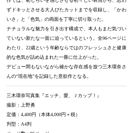
作では、恥じらいを感じさせる初々しい表情から、思わ
ずドキッとさせる大人びたカットまでを収録し、「かわ
いさ」と「色気」の両面を丁寧に切り取った。
ナチュラルな魅力を引き出す構成で、本人もまだ気づい
ていない新たな一面に迫っているという。全96ページに
わたり、22歳という年齢ならではのフレッシュさと健康
的な色気が詰め込まれた一冊に仕上がった。
デビュー間もないながら確かな存在感を放つ三木環奈さ
んの“現在地”を記録した意欲作となる。
三木環奈写真集『エッチ、愛、Ｊカップ！』
撮影：上野勇
定価：4,400円（本体4,000円＋税）
判型：A4判