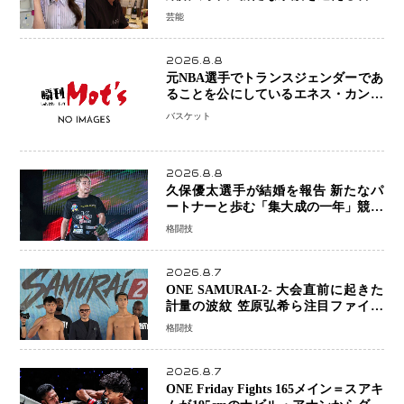
を報告 夫・岸田タツヤさんと連名
芸能
「夫婦ともに幸せに感じています」
2026.8.8
元NBA選手でトランスジェンダーであ
ることを公にしているエネス・カンタ
ーがWNBAドラフト参戦を表明「参加
バスケット
資格を満たしている」異例の挑戦、そ
の背景に女子スポーツを巡る議論
2026.8.8
久保優太選手が結婚を報告 新たなパ
ートナーと歩む「集大成の一年」競技
生活を支える存在に感謝
格闘技
2026.8.7
ONE SAMURAI-2- 大会直前に起きた
計量の波紋 笠原弘希ら注目ファイタ
ーは契約体重で決戦へ、山本歩夢と平
格闘技
山諒選手戦は中止に
2026.8.7
ONE Friday Fights 165メイン＝スアキ