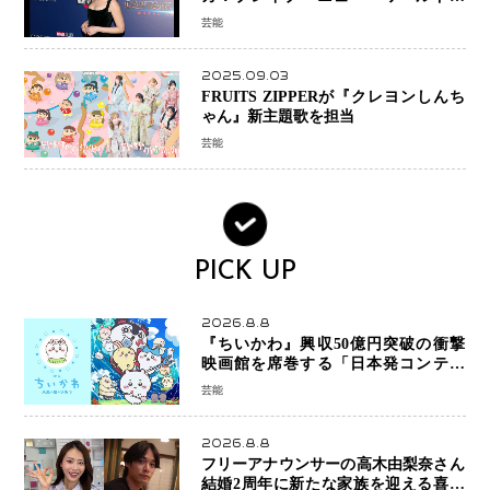
新ブラック・ウィドウ役のシラ・ハー
芸能
スとは！？
2025.09.03
FRUITS ZIPPERが『クレヨンしんち
ゃん』新主題歌を担当
芸能
PICK UP
2026.8.8
『ちいかわ』興収50億円突破の衝撃
映画館を席巻する「日本発コンテン
ツ」の強さ スパイダーマン、モアナ
芸能
ら世界級作品と並ぶ存在感
2026.8.8
フリーアナウンサーの高木由梨奈さん
結婚2周年に新たな家族を迎える喜び