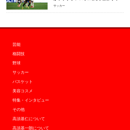
ーは「五大リーグ一強」から新時代へ
サッカー
芸能
格闘技
野球
サッカー
バスケット
美容コスメ
特集・インタビュー
その他
高須基仁について
高須基一朗について