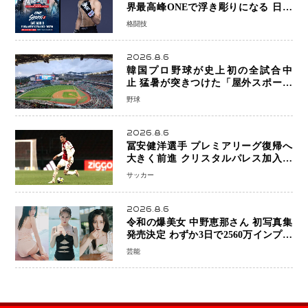
界最高峰ONEで浮き彫りになる 日本
キックボクシングが直面する“技術
格闘技
戦”の現在地
2026.8.6
韓国プロ野球が史上初の全試合中
止 猛暑が突きつけた「屋外スポーツ
の限界」 日本発のドーム型施設時代
野球
へ
2026.8.6
冨安健洋選手 プレミアリーグ復帰へ
大きく前進 クリスタルパレス加入目
前 メディカルチェックも通過
サッカー
2026.8.6
令和の爆美女 中野恵那さん 初写真集
発売決定 わずか3日で2560万インプレ
ッションを記録した話題の美貌を凝縮
芸能