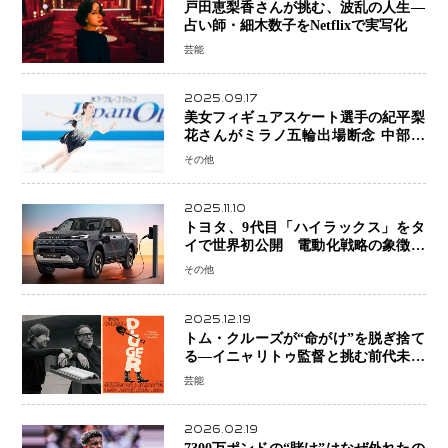
戸田恵梨香さんが挑む、波乱の人生―
占い師・細木数子をNetflixで実写化
芸能
2025.09.17
美女フィギュアスケート選手の紀平梨
花さんがミラノ五輪出場断念 中部選
手権欠場を発表「安全最優先の判断」
その他
2025.11.10
トヨタ、9代目「ハイラックス」をタ
イで世界初公開 電動化戦略の象徴と
なるBEVモデルを初設定
その他
2025.12.19
トム・クルーズが“命がけ”を脱ぎ捨て
る―イニャリトゥ監督と挑む前代未聞
の大惨事コメディ「DIGGER ディガ
芸能
ー」始動
2026.02.19