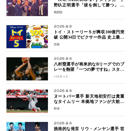
野杁正明選手「彼を倒して勝つ」 リ
ウ・メンヤンとの因縁に決着へ 再起
格闘技
を懸けたONEフェザー級トーナメント
初戦
2026.8.6
トイ・ストーリー５が興収100億円突
破 公開34日でピクサー作品 史上最速
日本歴代シリーズ最高更新も目前
芸能
2026.8.6
八村塁選手が将来的なBリーグでのプ
レーを熱望「一つの夢ですね」スター
帰還がリーグ価値を押し上げる可能性
バスケット
2026.8.6
ヌートバー選手 新天地初安打は貴重
なタイムリー 本拠地ファンが大歓声
笑顔で歓喜
野球
2026.8.6
挑発的な発言 リウ・メンヤン選手 世