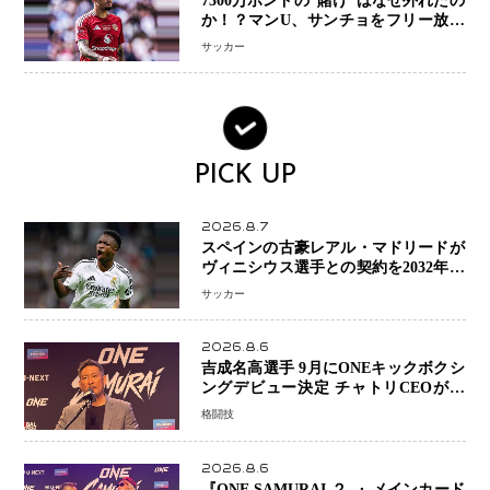
7300万ポンドの“賭け”はなぜ外れたの
か！？マンU、サンチョをフリー放出
へ・・・補強戦略の転換点に
サッカー
PICK UP
2026.8.7
スペインの古豪レアル・マドリードが
ヴィニシウス選手との契約を2032年ま
で延長 長期交渉が決着 年俸は約43億
サッカー
円と現地報道
2026.8.6
吉成名高選手 9月にONEキックボクシ
ングデビュー決定 チャトリCEOがサ
プライズ発表 2カ月連続参戦へ
格闘技
2026.8.6
『ONE SAMURAI-２- 』メインカード