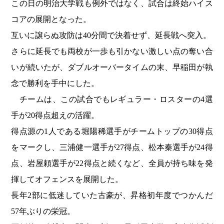
この日の明治大学戦も例外ではなく、試合は終始ハイス
コアの展開となった。
互いに譲らぬ攻防は40分間で決着せず、延長戦へ突入。
さらに延長でも両校が一歩も引かない激しい点の奪い合
いが続いたが、ダブルオーバータイムの末、早稲田が執
念で勝利を手中にした。
チームは、この試合でもレギュラー・ロスターの4選
手が20得点超えの活躍。
得点源の1人である堀陽稀選手がチームトップの30得点
をマークし、三浦健一選手が27得点、松本秦選手が24得
点、岩屋頼選手が22得点と続くなど、全員が持ち味を発
揮してオフェンスを展開した。
長年2部に低迷していた古豪が、昇格初年度でつかんだ
57年ぶりの栄冠。