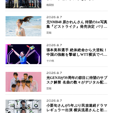
SAMURAI 2」決戦へ万全の準備整う
格闘技
2026.8.7
元NMB48 原かれんさん 待望の1st写真
集『どストライク』発売決定 バリで
魅せる25歳の新境地
芸能
2026.8.7
張本美和選手 絶体絶命から大逆転！
中国の強敵を撃破しWTT横浜でベス
ト8進出
その他
2026.8.7
光GENJIが39周年の節目に待望のサブ
スク解禁 名曲の数々がデジタル配信
へ 40周年へ向け1年間で全作品を順次
芸能
公開
2026.8.7
小栗旬さんが5年ぶり民放連続ドラマ
レギュラー出演 横浜流星さんと初共