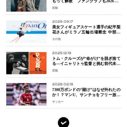
もって解散 ファンクラブも2026年5
月末で活動終了
芸能
2025.09.17
美女フィギュアスケート選手の紀平梨
花さんがミラノ五輪出場断念 中部選
手権欠場を発表「安全最優先の判断」
その他
2025.12.19
トム・クルーズが“命がけ”を脱ぎ捨て
る―イニャリトゥ監督と挑む前代未聞
の大惨事コメディ「DIGGER ディガ
芸能
ー」始動
2026.02.19
7300万ポンドの“賭け”はなぜ外れたの
か！？マンU、サンチョをフリー放出
へ・・・補強戦略の転換点に
サッカー