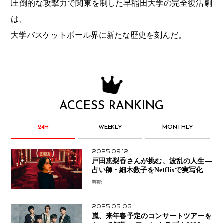
圧倒的な攻撃力で関東を制した早稲田大学の完全復活劇
は、
大学バスケットボール界に新たな歴史を刻んだ。
ACCESS RANKING
24H
WEEKLY
MONTHLY
2025.09.12
戸田恵梨香さんが挑む、波乱の人生―
占い師・細木数子をNetflixで実写化
芸能
2025.05.06
嵐、来年春予定のコンサートツアーを