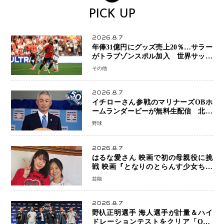
PICK UP
2026.8.7
年俸31億円にグッズ売上20％…サラー
がトラブゾンスポル加入 世界サッカ
ーは「五大リーグ一強」から新時代へ
その他
2026.8.7
イチローさん参戦のマリナーズOBホ
ームランダービーが無料生配信 北米
ならではの“魅せる興行”に世界が注目
野球
2026.8.7
はるな愛さん 映画で初の母親役に挑
戦 映画『となりのとらんす少女ちゃ
ん』11月7日公開 未来の自分との対話
芸能
を描く注目作
2026.8.7
野杁正明選手 海人選手が計量＆ハイ
ドレーションテストをクリア「ONE