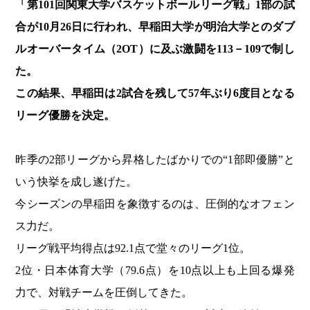
「第101回関東大学バスケットボールリーグ戦」1部の試
合が10月26日に行われ、早稲田大学が明治大学とのダブ
ルオーバータイム（2OT）に及ぶ激闘を113－109で制し
た。
この結果、早稲田は2試合を残して57年ぶり6度目となる
リーグ優勝を決定。
昨季の2部リーグから昇格したばかりでの“1部即優勝”と
いう快挙を成し遂げた。
今シーズンの早稲田を象徴するのは、圧倒的なオフェン
ス力だ。
リーグ戦平均得点は92.1点で堂々のリーグ1位。
2位・日本体育大学（79.6点）を10点以上も上回る爆発
力で、対戦チームを圧倒してきた。