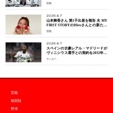
演『LOST10』で異色バディ結成
芸能
2026.8.7
山本舞香さん 第1子出産を報告 夫 MY
FIRST STORYのHiroさんとの新たな
家族生活「母子ともに健康」
芸能
2026.8.7
スペインの古豪レアル・マドリードが
ヴィニシウス選手との契約を2032年ま
で延長 長期交渉が決着 年俸は約43億
サッカー
円と現地報道
芸能
格闘技
野球