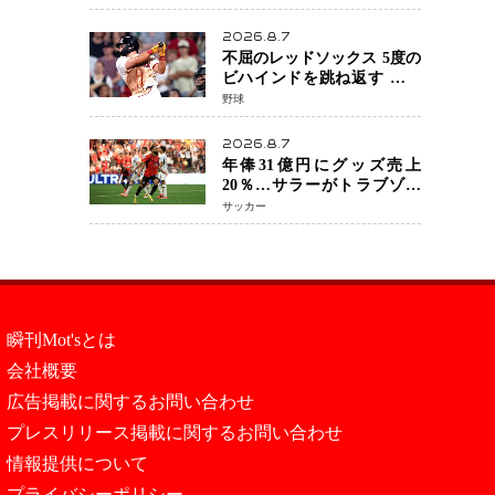
を攻略、判定勝利
2026.8.7
不屈のレッドソックス 5度の
ビハインドを跳ね返す 延長
13回サヨナラ勝ち 吉田正尚
野球
選手も2安打1打点で貢献 4得
点以上は驚異の28連勝
2026.8.7
年俸31億円にグッズ売上
20％…サラーがトラブゾン
スポル加入 世界サッカーは
サッカー
「五大リーグ一強」から新
時代へ
瞬刊Mot'sとは
会社概要
広告掲載に関するお問い合わせ
プレスリリース掲載に関するお問い合わせ
情報提供について
プライバシーポリシー