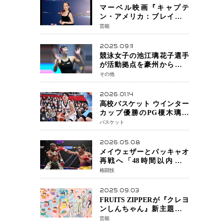
マーベル映画『キャプテ
ン・アメリカ：ブレイブ・
ニュー・ワールド』 新ブラ
芸能
ック・ウィドウ役のシラ・
ハースとは！？
2025.09.11
競泳女子の池江璃花子選手
が活動拠点を豪州から日本
へ！ 豪州での挑戦を糧に、
その他
28年ロサンゼルス五輪へ再
始動
2026.01.14
高校バスケット ウインター
カップ優勝のPG榎木璃旺
（えのき・りお）がプロの
バスケット
現場へ―。
2026.05.08
メイウェザーとパッキャオ
再戦へ「48時間以内に決
着」公式戦かエキシビショ
格闘技
ンか混迷続く
2025.09.03
FRUITS ZIPPERが『クレヨ
ンしんちゃん』新主題歌を
担当
芸能