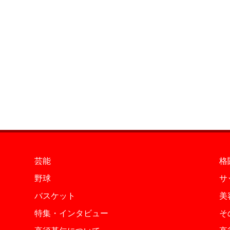
芸能
格
野球
サ
バスケット
美
特集・インタビュー
そ