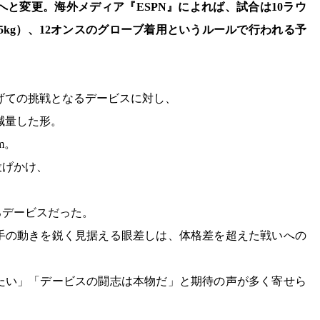
と変更。海外メディア『ESPN』によれば、試合は10ラウ
.45kg）、12オンスのグローブ着用というルールで行われる予
上げての挑戦となるデービスに対し、
や減量した形。
m。
投げかけ、
ろデービスだった。
手の動きを鋭く見据える眼差しは、体格差を超えた戦いへの
たい」「デービスの闘志は本物だ」と期待の声が多く寄せら