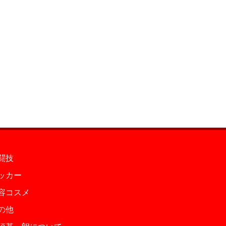
闘技
ッカー
容コスメ
の他