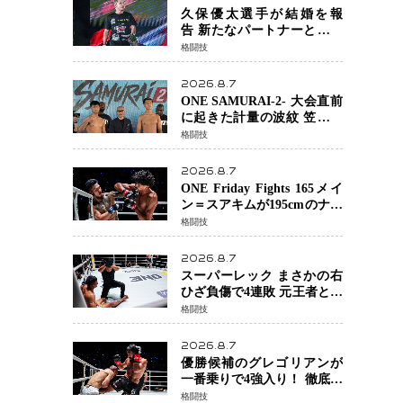
る」異例の挑戦、その背景
久保優太選手が結婚を報
に女子スポーツを巡る議論
告 新たなパートナーと歩む
「集大成の一年」競技生活
格闘技
を支える存在に感謝
2026.8.7
ONE SAMURAI-2- 大会直前
に起きた計量の波紋 笠原弘
希ら注目ファイターは契約
格闘技
体重で決戦へ、山本歩夢と
平山諒選手戦は中止に
2026.8.7
ONE Friday Fights 165メイ
ン＝スアキムが195cmのナビ
ル・アナンからダウン奪
格闘技
取！猛反撃を耐え抜き判定
勝利、8連勝を達成
2026.8.7
スーパーレック まさかの右
ひざ負傷で4連敗 元王者とし
て異例の苦境…「アクシデ
格闘技
ント」でも消えない危険信
号
2026.8.7
優勝候補のグレゴリアンが
一番乗りで4強入り！ 徹底し
たローキックでウスビャン
格闘技