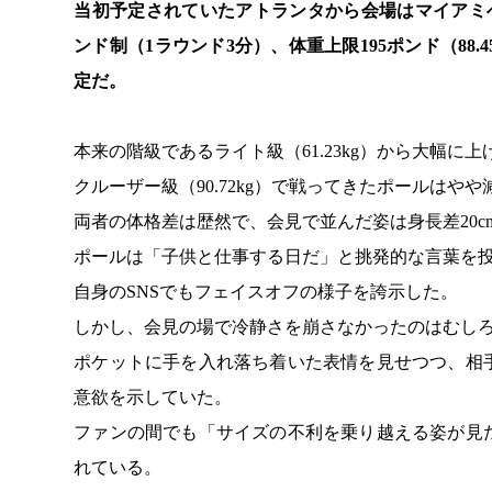
当初予定されていたアトランタから会場はマイアミへ
ンド制（1ラウンド3分）、体重上限195ポンド（88
定だ。
本来の階級であるライト級（61.23kg）から大幅に
クルーザー級（90.72kg）で戦ってきたポールはや
両者の体格差は歴然で、会見で並んだ姿は身長差20c
ポールは「子供と仕事する日だ」と挑発的な言葉を
自身のSNSでもフェイスオフの様子を誇示した。
しかし、会見の場で冷静さを崩さなかったのはむし
ポケットに手を入れ落ち着いた表情を見せつつ、相
意欲を示していた。
ファンの間でも「サイズの不利を乗り越える姿が見
れている。