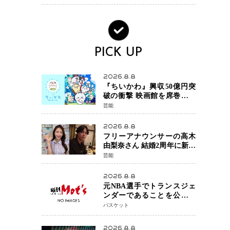
PICK UP
2026.8.8
『ちいかわ』興収50億円突
破の衝撃 映画館を席巻する
「日本発コンテンツ」の強
芸能
さ スパイダーマン、モア
ナら世界級作品と並ぶ存在
2026.8.8
感
フリーアナウンサーの高木
由梨奈さん 結婚2周年に新た
な家族を迎える喜びを報
芸能
告 夫・岸田タツヤさんと
連名「夫婦ともに幸せに感
2026.8.8
じています」
元NBA選手でトランスジェ
ンダーであることを公にし
ているエネス・カンターが
バスケット
WNBAドラフト参戦を表明
「参加資格を満たしてい
2026.8.8