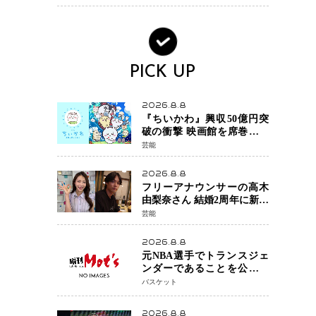
PICK UP
2026.8.8
『ちいかわ』興収50億円突
破の衝撃 映画館を席巻する
「日本発コンテンツ」の強
芸能
さ スパイダーマン、モア
ナら世界級作品と並ぶ存在
2026.8.8
感
フリーアナウンサーの高木
由梨奈さん 結婚2周年に新た
な家族を迎える喜びを報
芸能
告 夫・岸田タツヤさんと
連名「夫婦ともに幸せに感
2026.8.8
じています」
元NBA選手でトランスジェ
ンダーであることを公にし
ているエネス・カンターが
バスケット
WNBAドラフト参戦を表明
「参加資格を満たしてい
2026.8.8