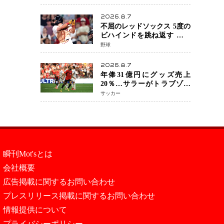
を攻略、判定勝利
2026.8.7
不屈のレッドソックス 5度の
ビハインドを跳ね返す 延長
13回サヨナラ勝ち 吉田正尚
野球
選手も2安打1打点で貢献 4得
点以上は驚異の28連勝
2026.8.7
年俸31億円にグッズ売上
20％…サラーがトラブゾン
スポル加入 世界サッカーは
サッカー
「五大リーグ一強」から新
時代へ
瞬刊Mot'sとは
会社概要
広告掲載に関するお問い合わせ
プレスリリース掲載に関するお問い合わせ
情報提供について
プライバシーポリシー