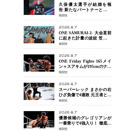
る」異例の挑戦、その背景
久保優太選手が結婚を報
に女子スポーツを巡る議論
告 新たなパートナーと歩む
「集大成の一年」競技生活
格闘技
を支える存在に感謝
2026.8.7
ONE SAMURAI-2- 大会直前
に起きた計量の波紋 笠原弘
希ら注目ファイターは契約
格闘技
体重で決戦へ、山本歩夢と
平山諒選手戦は中止に
2026.8.7
ONE Friday Fights 165メイ
ン＝スアキムが195cmのナビ
ル・アナンからダウン奪
格闘技
取！猛反撃を耐え抜き判定
勝利、8連勝を達成
2026.8.7
スーパーレック まさかの右
ひざ負傷で4連敗 元王者とし
て異例の苦境…「アクシデ
格闘技
ント」でも消えない危険信
号
2026.8.7
優勝候補のグレゴリアンが
一番乗りで4強入り！ 徹底し
たローキックでウスビャン
格闘技