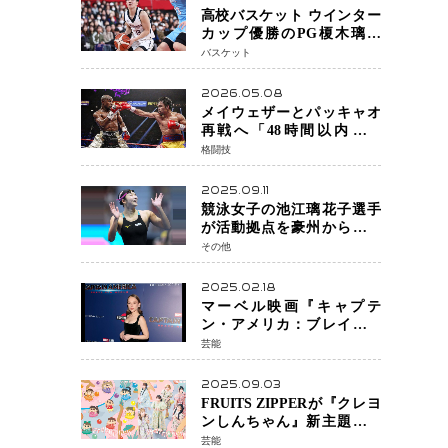
高校バスケット ウインター
カップ優勝のPG榎木璃旺
（えのき・りお）がプロの
バスケット
現場へ―。
2026.05.08
メイウェザーとパッキャオ
再戦へ「48時間以内に決
着」公式戦かエキシビショ
格闘技
ンか混迷続く
2025.09.11
競泳女子の池江璃花子選手
が活動拠点を豪州から日本
へ！ 豪州での挑戦を糧に、
その他
28年ロサンゼルス五輪へ再
始動
2025.02.18
マーベル映画『キャプテ
ン・アメリカ：ブレイブ・
ニュー・ワールド』 新ブラ
芸能
ック・ウィドウ役のシラ・
ハースとは！？
2025.09.03
FRUITS ZIPPERが『クレヨ
ンしんちゃん』新主題歌を
担当
芸能