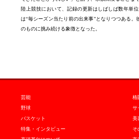
陸上競技において、記録の更新はしばしば数年単位
は“毎シーズン当たり前の出来事”となりつつある
のものに挑み続ける象徴となった。
芸能
格
野球
サ
バスケット
美
特集・インタビュー
そ