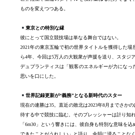
ものを変えつつある。
東京との特別な縁
彼にとって国立競技場は単なる舞台ではない。
2021年の東京五輪で初の世界タイトルを獲得した
ら4年、今回は5万人の大観衆が声援を送り、スタジ
デュプランティスは「観客のエネルギーが力になっ
思いを口にした。
世界記録更新が“義務”となる新時代のスター
現在の連勝は35。直近の敗北は2023年8月までさ
待する中で競技に臨む。そのプレッシャーは計り知
「6m30」という響きには、彼自身も特別な意味を込
できたことがうれしい」と語り、余韻に浸ることな