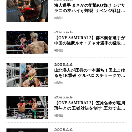
海人選手 まさかの衝撃KO負け シアサ
ラニの左ハイが炸裂 リベンジ戦は一
瞬で決着
格闘技
2026.8.8
【ONE SAMURAI 2】都木航佑選手が
中国の強豪ルオ・チャオ選手の猛攻を
受けながらも的確な攻撃で応戦 最後
格闘技
まで打ち合うも判定でチャオに軍配
2026.8.8
山北渓人が圧巻の一本勝ち！田上こゆ
るを1R撃破 ケルベロスチョークで存
在感を示す
格闘技
2026.8.8
【ONE SAMURAI 2】笠原弘希が塩川
琉斗との王者対決を制す 圧力で主導
権を握り判定勝利
格闘技
2026.8.8