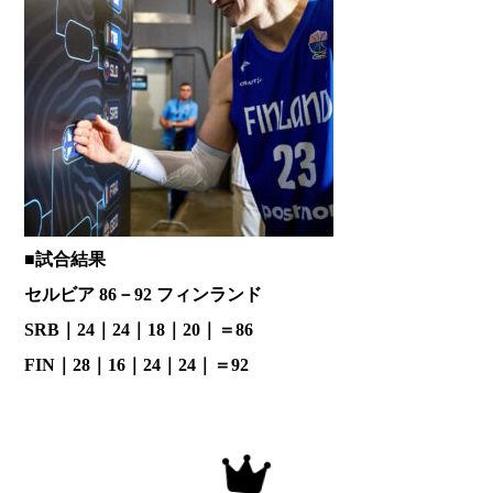
■試合結果
セルビア 86－92 フィンランド
SRB｜24｜24｜18｜20｜＝86
FIN｜28｜16｜24｜24｜＝92