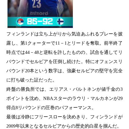
フィンランドは立ち上がりから気迫あふれるプレーを披
露し、第1クォーターで11－1とリードを奪取。前半終了
時点では44－48と逆転を許したものの、試合を通してリ
バウンドでセルビアを圧倒し続けた。特にオフェンスリ
バウンド20本という数字は、強豪セルビアの堅守を完全
に打ち破った証だった。
終盤の勝負所では、エリアス・バルトネンが値千金の3
ポイントを沈め、NBAスターのラウリ・マルカネンが29
得点8リバウンドの圧巻のパフォーマンス。
最後は冷静にフリースローを決めきり、フィンランドが
2009年以来となるセルビアからの歴史的白星を掴んだ。