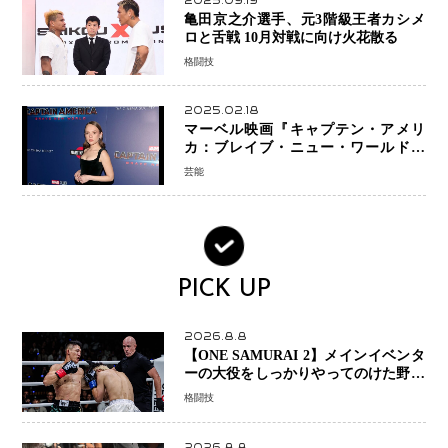
2025.09.19
亀田京之介選手、元3階級王者カシメ
ロと舌戦 10月対戦に向け火花散る
格闘技
2025.02.18
マーベル映画『キャプテン・アメリ
カ：ブレイブ・ニュー・ワールド』
新ブラック・ウィドウ役のシラ・ハー
芸能
スとは！？
PICK UP
2026.8.8
【ONE SAMURAI 2】メインイベンタ
ーの大役をしっかりやってのけた野杁
正明が衝撃のリベンジ！ リウ・メン
格闘技
ヤンを1R・2分59秒KO、左カウンタ
ーで完全決着
2026.8.8