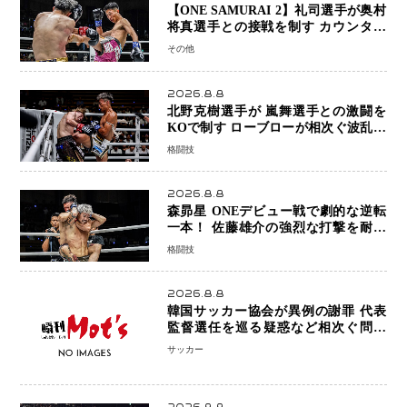
【ONE SAMURAI 2】礼司選手が奥村
将真選手との接戦を制す カウンター
と正確な打撃で判定勝利
その他
2026.8.8
北野克樹選手が 嵐舞選手との激闘を
KOで制す ローブローが相次ぐ波乱の
展開…涙の勝利「生まれてくる娘のた
格闘技
めに750万円を使いたい」
2026.8.8
森昴星 ONEデビュー戦で劇的な逆転
一本！ 佐藤雄介の強烈な打撃を耐え
抜き、リアネイキッドチョークで勝利
格闘技
2026.8.8
韓国サッカー協会が異例の謝罪 代表
監督選任を巡る疑惑など相次ぐ問題
「組織の刷新」誓う
サッカー