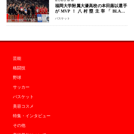
2026.8.8
福岡大学附属大濠高校の本田蕗以選手
がMVP！八村塁主宰「BLACK
SAMURAI SUMMIT 2026」で存在
バスケット
感 NBAへの夢へ大きな一歩「自信に
なった」
芸能
格闘技
野球
サッカー
バスケット
美容コスメ
特集・インタビュー
その他