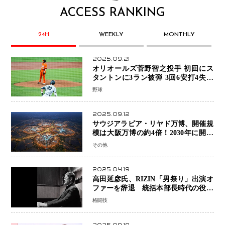
ACCESS RANKING
24H
WEEKLY
MONTHLY
2025.09.21
オリオールズ菅野智之投手 初回にス
タントンに3ラン被弾 3回6安打4失点
で降板
野球
2025.09.12
サウジアラビア・リヤド万博、開催規
模は大阪万博の約4倍！2030年に開幕
予定
その他
2025.04.19
高田延彦氏、RIZIN「男祭り」出演オ
ファーを辞退 統括本部長時代の役目
「すでに終えています」と明言
格闘技